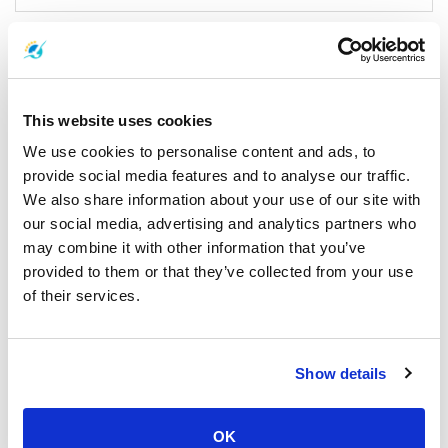
Contact Information
Boat Lagoon Pier
This website uses cookies
20 65, Tambon Ko Kaeo, Mueang Phuket District, Phuket 83000,
We use cookies to personalise content and ads, to
Thailand
provide social media features and to analyse our traffic.
We also share information about your use of our site with
our social media, advertising and analytics partners who
may combine it with other information that you’ve
Instalaciones
provided to them or that they’ve collected from your use
of their services.
Show details
Comida
Café
Refresco
OK