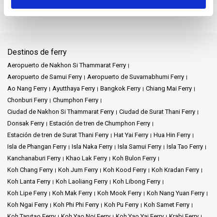
Destinos de ferry
Aeropuerto de Nakhon Si Thammarat Ferry
Aeropuerto de Samui Ferry
Aeropuerto de Suvarnabhumi Ferry
Ao Nang Ferry
Ayutthaya Ferry
Bangkok Ferry
Chiang Mai Ferry
Chonburi Ferry
Chumphon Ferry
Ciudad de Nakhon Si Thammarat Ferry
Ciudad de Surat Thani Ferry
Donsak Ferry
Estación de tren de Chumphon Ferry
Estación de tren de Surat Thani Ferry
Hat Yai Ferry
Hua Hin Ferry
Isla de Phangan Ferry
Isla Naka Ferry
Isla Samui Ferry
Isla Tao Ferry
Kanchanaburi Ferry
Khao Lak Ferry
Koh Bulon Ferry
Koh Chang Ferry
Koh Jum Ferry
Koh Kood Ferry
Koh Kradan Ferry
Koh Lanta Ferry
Koh Laoliang Ferry
Koh Libong Ferry
Koh Lipe Ferry
Koh Mak Ferry
Koh Mook Ferry
Koh Nang Yuan Ferry
Koh Ngai Ferry
Koh Phi Phi Ferry
Koh Pu Ferry
Koh Samet Ferry
Koh Tarutao Ferry
Koh Yao Noi Ferry
Koh Yao Yai Ferry
Krabi Ferry