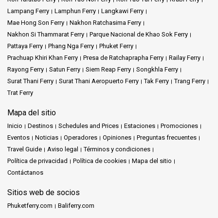
Lampang Ferry
Lamphun Ferry
Langkawi Ferry
Mae Hong Son Ferry
Nakhon Ratchasima Ferry
Nakhon Si Thammarat Ferry
Parque Nacional de Khao Sok Ferry
Pattaya Ferry
Phang Nga Ferry
Phuket Ferry
Prachuap Khiri Khan Ferry
Presa de Ratchaprapha Ferry
Railay Ferry
Rayong Ferry
Satun Ferry
Siem Reap Ferry
Songkhla Ferry
Surat Thani Ferry
Surat Thani Aeropuerto Ferry
Tak Ferry
Trang Ferry
Trat Ferry
Mapa del sitio
Inicio
Destinos
Schedules and Prices
Estaciones
Promociones
Eventos
Noticias
Operadores
Opiniones
Preguntas frecuentes
Travel Guide
Aviso legal
Términos y condiciones
Política de privacidad
Política de cookies
Mapa del sitio
Contáctanos
Sitios web de socios
Phuketferry.com
Baliferry.com