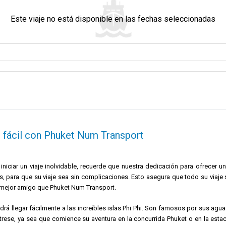
verá los impresionantes acantilados de piedra caliza de la bahía de Phang
Este viaje no está disponible en las fechas seleccionadas
 es un destino que realmente merece una visita.
asequible, con trayectos que suelen rondar los 100 baht y que le conectarán c
 su transporte. Hay servicios de alquiler de coches en el mismo aeropuerto. 
legada; es el comienzo de su aventura por la isla de Phuket.
Si le gustan las pl
 algo para usted.
Aproveche al máximo su experiencia.
ás fácil con Phuket Num Transport
iciar un viaje inolvidable, recuerde que nuestra dedicación para ofrecer u
s, para que su viaje sea sin complicaciones. Esto asegura que todo su viaje s
rá mejor amigo que Phuket Num Transport.
ays.
podrá llegar fácilmente a las increíbles islas Phi Phi. Son famosos por sus ag
.
strese, ya sea que comience su aventura en la concurrida Phuket o en la es