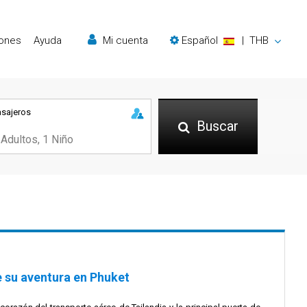
iones
Ayuda
Mi cuenta
Español
|
THB
asajeros
Buscar
su aventura en Phuket