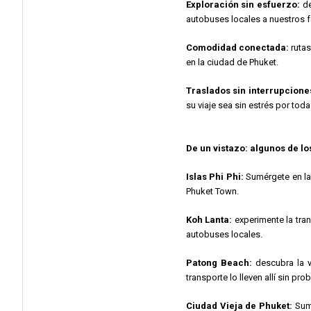
Exploración sin esfuerzo:
de
autobuses locales a nuestros fe
Comodidad conectada:
rutas
en la ciudad de Phuket.
Traslados sin interrupcione
su viaje sea sin estrés por toda 
De un vistazo: algunos de l
Islas Phi Phi:
Sumérgete en la 
Phuket Town.
Koh Lanta:
experimente la tran
autobuses locales.
Patong Beach:
descubra la v
transporte lo lleven allí sin pr
Ciudad Vieja de Phuket:
Sumé