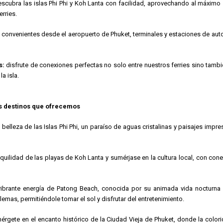
scubra las islas Phi Phi y Koh Lanta con facilidad, aprovechando al máximo s
rries.
 convenientes desde el aeropuerto de Phuket, terminales y estaciones de aut
s:
disfrute de conexiones perfectas no solo entre nuestros ferries sino tambi
la isla.
os destinos que ofrecemos
belleza de las Islas Phi Phi, un paraíso de aguas cristalinas y paisajes imp
quilidad de las playas de Koh Lanta y sumérjase en la cultura local, con con
ibrante energía de Patong Beach, conocida por su animada vida nocturna 
oblemas, permitiéndole tomar el sol y disfrutar del entretenimiento.
rgete en el encanto histórico de la Ciudad Vieja de Phuket, donde la colori