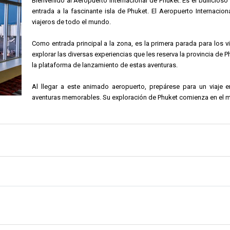
Bienvenido al Aeropuerto Internacional de Phuket. Es el bullicioso 
entrada a la fascinante isla de Phuket. El Aeropuerto Internacion
viajeros de todo el mundo.
Como entrada principal a la zona, es la primera parada para los v
explorar las diversas experiencias que les reserva la provincia de P
la plataforma de lanzamiento de estas aventuras.
Al llegar a este animado aeropuerto, prepárese para un viaje e
aventuras memorables. Su exploración de Phuket comienza en el m
pales. La terminal internacional, para vuelos procedentes de otros países. Y la 
 sobre todo cuando hay mucho tráfico. El aeropuerto de Phuket es uno de los 
ria. Aquí se puede apreciar la arquitectura sino-portuguesa y saborear la vida
mbiente animado. La playa de Mai Khao, un poco más apartada, es otra visita