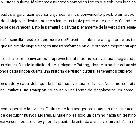
illo. Puede subirse fácilmente a nuestros cómodos ferries o autobuses locales
dos a garantizar que su viaje sea lo más conveniente posible en todos lo
merece la pena visitar.
el viaje y el destino se mezclan en un tapiz perfecto de deleite. Cuando e
e se desvanecen. Esto le permitirá disfrutar plenamente de la verdadera esenc
ición sencilla desde el aeropuerto de Phuket al ambiente acogedor de las te
 que un simple viaje físico; es una transformación que promete mejorar su apr
en el cliente, lo invitamos a aprovechar al máximo su aventura asegurando 
 planes. Desde la vitalidad de la playa de Patong, donde la noche cobra vida
nde cada rincón cuenta una historia de fusión cultural: te tenemos cubierto.
ecuerdo y cada vista que le brinda su aventura en la isla. Viajar no se trat
storia. Phuket Num Transport no es sólo una forma de desplazarse; es como 
r cómo percibe los viajes. Disfrute de los acogedores paseos con aire acon
 de descubrir nuevos lugares. El viaje no es sólo un camino hacia un desti
serva con nosotros hoy y abre la puerta de entrada a una aventura isleña tan 