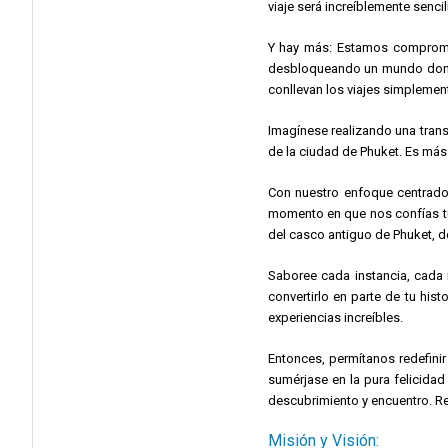
viaje será increíblemente senc
Tránsito local mediante
Tuk Tuks
y
Phuket Smart Bus
.
Y hay más: Estamos comprometi
Bahía de Phang Nga
e
islas Phi Phi
: lugares emblemáticos que 
desbloqueando un mundo donde 
conllevan los viajes simplement
Imagínese realizando una trans
de la ciudad de Phuket. Es más
Con nuestro enfoque centrado 
momento en que nos confías tus
del casco antiguo de Phuket, do
Saboree cada instancia, cada r
convertirlo en parte de tu hi
experiencias increíbles.
Entonces, permítanos redefini
sumérjase en la pura felicidad
descubrimiento y encuentro. Re
Misión y Visión: