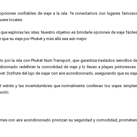
e opciones confiables de viaje a la isla. Te conectamos con lugares fam
uses locales.
ue exploras las islas. Nuestro objetivo es brindarle opciones de viaje fácile
e que su viaje por Phuket y más allá sea aún mejor.
o por la isla con Phuket Num Transport, que garantiza traslados sencillos de
dicionado redefinen la comodidad de viaje y lo llevan a playas pintorescas
t. Disfrute del lujo de viajar con aire acondicionado, asegurando que su viaje
 estrés y las incertidumbres que normalmente conllevan los viajes simplem
ación.
ries con aire acondicionado priorizan su seguridad y comodidad, prometien