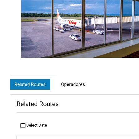
Acerca del aeropuerto internacional de Phuket
Related Routes
Operadores
Al llegar al aeropuerto de Phuket, verá que tiene dos partes princi
Related Routes
Esta disposición ayuda a todo el mundo a moverse con facilidad,
Phuket Town y Phuket City son vibrantes centros de cultura e histo
Select Date
Son famosas por su hermosa arena. A mucha gente le encanta su a