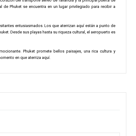
corazón del transporte aéreo de Tailandia y la principal puerta de
al de Phuket se encuentra en un lugar privilegiado para recibir a
isitantes entusiasmados. Los que aterrizan aquí están a punto de
huket. Desde sus playas hasta su riqueza cultural, el aeropuerto es
mocionante. Phuket promete bellos paisajes, una rica cultura y
omento en que aterriza aquí.
terminal nacional para los vuelos dentro de Tailandia.
más concurridos de Tailandia.
 local. Patong Beach, Karon Beach y Kata Beach están cerca.
 obligada en la costa oeste.