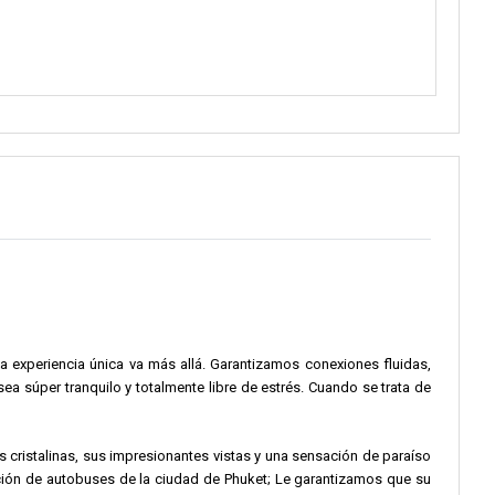
 Nga. Y verá un montón de increíbles criaturas marinas nadando
on lugares clave.
Le resultará fácil explorar las playas y ciudades de Phuket a su
ayas, le encantará la costa oeste.
Y si prefiere lugares como la bahía
na experiencia única va más allá. Garantizamos conexiones fluidas,
ea súper tranquilo y totalmente libre de estrés. Cuando se trata de
uas cristalinas, sus impresionantes vistas y una sensación de paraíso
tación de autobuses de la ciudad de Phuket; Le garantizamos que su