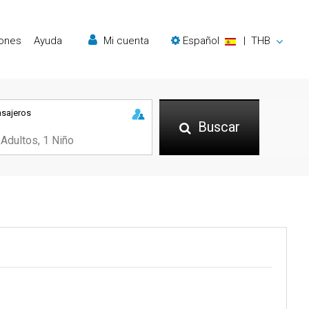
iones
Ayuda
Mi cuenta
Español
|
THB
asajeros
Buscar