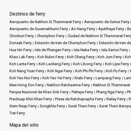
Destinos de ferry
Aeropuerto de Nakhon Si Thammarat Ferry
Aeropuerto de Samui Ferry
Aeropuerto de Suvarnabhumi Ferry
Ao Nang Ferry
Ayutthaya Ferry
Ba
Chonburi Ferry
Chumphon Ferry
Ciudad de Nakhon Si Thammarat Ferr
Donsak Ferry
Estación de tren de Chumphon Ferry
Estación de tren de
Hua Hin Ferry
Isla de Phangan Ferry
Isla Naka Ferry
Isla Samui Ferry
Khao Lak Ferry
Koh Bulon Ferry
Koh Chang Ferry
Koh Jum Ferry
Koh
Koh Lanta Ferry
Koh Laoliang Ferry
Koh Libong Ferry
Koh Lipe Ferry
Koh Nang Yuan Ferry
Koh Ngai Ferry
Koh Phi Phi Ferry
Koh Pu Ferry
Koh Yao Noi Ferry
Koh Yao Yai Ferry
Krabi Ferry
Lampang Ferry
Lam
Mae Hong Son Ferry
Nakhon Ratchasima Ferry
Nakhon Si Thammarat 
Parque Nacional de Khao Sok Ferry
Pattaya Ferry
Phang Nga Ferry
Ph
Prachuap Khiri Khan Ferry
Presa de Ratchaprapha Ferry
Railay Ferry
R
Siem Reap Ferry
Songkhla Ferry
Surat Thani Ferry
Surat Thani Aeropu
Trat Ferry
Mapa del sitio