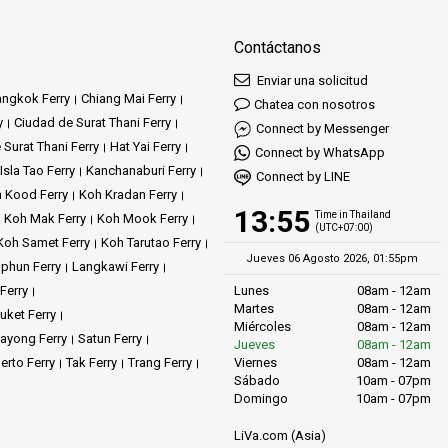
Contáctanos
Enviar una solicitud
ngkok Ferry
Chiang Mai Ferry
Chatea con nosotros
y
Ciudad de Surat Thani Ferry
Connect by Messenger
 Surat Thani Ferry
Hat Yai Ferry
Connect by WhatsApp
Isla Tao Ferry
Kanchanaburi Ferry
Connect by LINE
 Kood Ferry
Koh Kradan Ferry
13:55
Time in Thailand
Koh Mak Ferry
Koh Mook Ferry
(UTC+07:00)
Koh Samet Ferry
Koh Tarutao Ferry
Jueves 06 Agosto 2026, 01:55pm
phun Ferry
Langkawi Ferry
Ferry
Lunes
08am - 12am
Martes
08am - 12am
uket Ferry
Miércoles
08am - 12am
ayong Ferry
Satun Ferry
Jueves
08am - 12am
erto Ferry
Tak Ferry
Trang Ferry
Viernes
08am - 12am
Sábado
10am - 07pm
Domingo
10am - 07pm
LiVa.com (Asia)