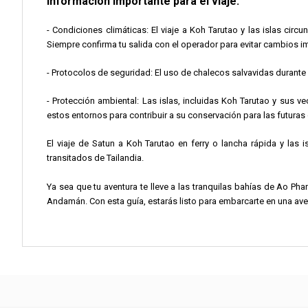
Información importante para el viaje:
- Condiciones climáticas: El viaje a Koh Tarutao y las islas cir
Siempre confirma tu salida con el operador para evitar cambios i
- Protocolos de seguridad: El uso de chalecos salvavidas durante 
- Protección ambiental: Las islas, incluidas Koh Tarutao y sus v
estos entornos para contribuir a su conservación para las futuras
El viaje de Satun a Koh Tarutao en ferry o lancha rápida y las 
transitados de Tailandia.
Ya sea que tu aventura te lleve a las tranquilas bahías de Ao Pha
Andamán. Con esta guía, estarás listo para embarcarte en una aven