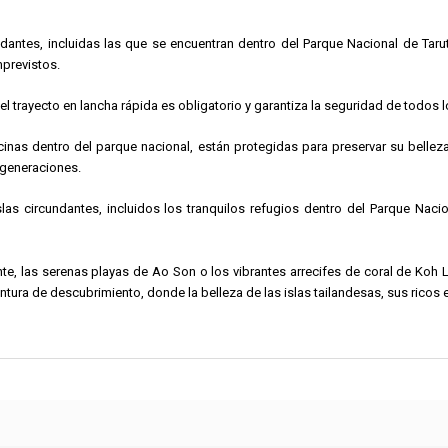
cundantes, incluidas las que se encuentran dentro del Parque Nacional de Ta
mprevistos.
el trayecto en lancha rápida es obligatorio y garantiza la seguridad de todos 
ecinas dentro del parque nacional, están protegidas para preservar su belleza
 generaciones.
islas circundantes, incluidos los tranquilos refugios dentro del Parque Nac
nte, las serenas playas de Ao Son o los vibrantes arrecifes de coral de Koh Li
tura de descubrimiento, donde la belleza de las islas tailandesas, sus ricos 