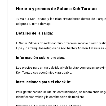
Horario y precios de Satun a Koh Tarutao
Tu viaje a Koh Tarutao y las islas circundantes dentro del Parqu
adapte a tu ritmo de viaje.
Detalles de la salida:
El Satun Pakbara Speed Boat Club ofrece un servicio directo y efi
Lipe y los tranquilos refugios de Ao Phante y Ao Son. Estas islas
Información sobre precios:
Los precios para un viaje de ida a Koh Tarutao comienzan aproxima
Koh Tarutao sea económico y agradable.
Instrucciones para el check-in:
Para garantizar una salida sin contratiempos, se recomienda lleg
identificación válida y la confirmación de tu billete.