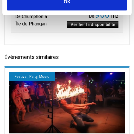
OK
900
De Chumphon à
De
THB
Île de Phangan
Vérifier la disponibilité
Événements similaires
Festival, Party, Music