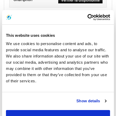
Vérifier la disponibilité
1,200
De Île de Samui à
De
THB
Chumphon
Vérifier la disponibilité
This website uses cookies
We use cookies to personalise content and ads, to
provide social media features and to analyse our traffic.
Itinéraires depuis Chumphon
We also share information about your use of our site with
our social media, advertising and analytics partners who
may combine it with other information that you’ve
450
provided to them or that they’ve collected from your use
De Chumphon à
De
THB
of their services.
Île de Tao
Vérifier la disponibilité
1,000
Show details
De Chumphon à
De
THB
Île de Samui
Vérifier la disponibilité