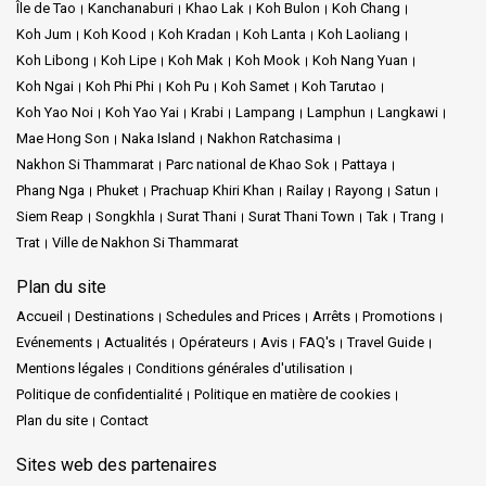
Île de Tao
Kanchanaburi
Khao Lak
Koh Bulon
Koh Chang
Koh Jum
Koh Kood
Koh Kradan
Koh Lanta
Koh Laoliang
Koh Libong
Koh Lipe
Koh Mak
Koh Mook
Koh Nang Yuan
Koh Ngai
Koh Phi Phi
Koh Pu
Koh Samet
Koh Tarutao
Koh Yao Noi
Koh Yao Yai
Krabi
Lampang
Lamphun
Langkawi
Mae Hong Son
Naka Island
Nakhon Ratchasima
Nakhon Si Thammarat
Parc national de Khao Sok
Pattaya
Phang Nga
Phuket
Prachuap Khiri Khan
Railay
Rayong
Satun
Siem Reap
Songkhla
Surat Thani
Surat Thani Town
Tak
Trang
Trat
Ville de Nakhon Si Thammarat
Plan du site
Accueil
Destinations
Schedules and Prices
Arrêts
Promotions
Evénements
Actualités
Opérateurs
Avis
FAQ's
Travel Guide
Mentions légales
Conditions générales d'utilisation
Politique de confidentialité
Politique en matière de cookies
Plan du site
Contact
Sites web des partenaires