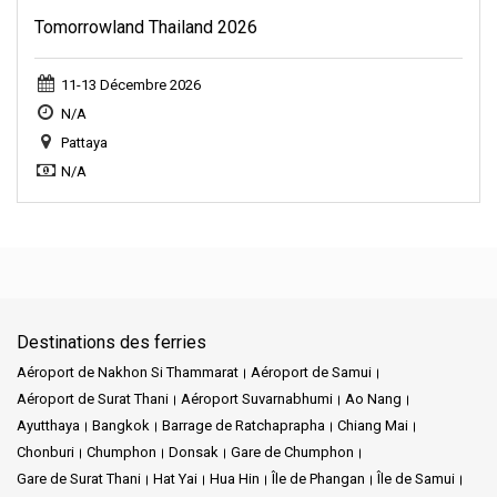
Tomorrowland Thailand 2026
11-13 Décembre 2026
N/A
Pattaya
N/A
Destinations des ferries
Aéroport de Nakhon Si Thammarat
Aéroport de Samui
Aéroport de Surat Thani
Aéroport Suvarnabhumi
Ao Nang
Ayutthaya
Bangkok
Barrage de Ratchaprapha
Chiang Mai
Chonburi
Chumphon
Donsak
Gare de Chumphon
Gare de Surat Thani
Hat Yai
Hua Hin
Île de Phangan
Île de Samui