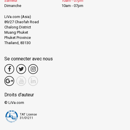
Samedi
10am - 07pm
Dimanche
10am - 07pm
LiVa.com (Asia)
89/27 Chaofah Road
Chalong District
Muang Phuket
Phuket Province
Thailand, 83130
Se connecter avec nous
Droits d'auteur
© LiVa.com
TAT License
31/01211