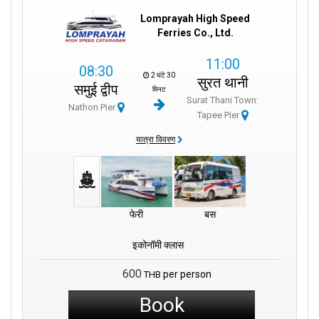
Lomprayah High Speed
Ferries Co., Ltd.
11:00
08:30
2 घंटे 30
सुरत थानी
समुई द्वीप
मिनट
Surat Thani Town:
Nathon Pier
Tapee Pier
यात्रा विवरण
फेरी
बस
इकोनॉमी क्लास
600
per person
THB
Book