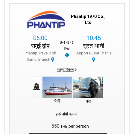
Phantip 1970 Co.,
Ltd
06:00
10:45
4 घंटे 45
समुई द्वीप
सुरत थानी
मिनट
Phantip Travel Koh
Airport (Surat Thani)
Samui Branch
यात्रा विवरण
फेरी
बस
इकोनॉमी क्लास
550
per person
THB