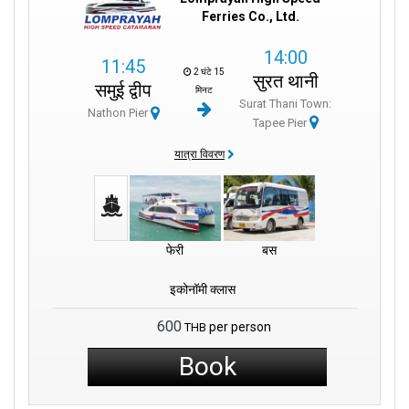
Ferries Co., Ltd.
14:00
11:45
2 घंटे 15
सुरत थानी
समुई द्वीप
मिनट
Surat Thani Town:
Nathon Pier
Tapee Pier
यात्रा विवरण
फेरी
बस
इकोनॉमी क्लास
600
per person
THB
Book