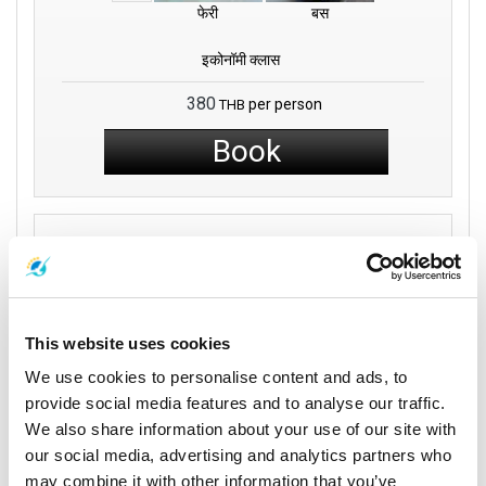
फेरी
बस
इकोनॉमी क्लास
380
per person
THB
Book
Phantip 1970 Co.,
Ltd
10:00
14:15
This website uses cookies
4 घंटे 15
समुई द्वीप
सुरत थानी
We use cookies to personalise content and ads, to
मिनट
Phantip Travel Koh
Airport (Surat Thani)
provide social media features and to analyse our traffic.
Samui Branch
We also share information about your use of our site with
our social media, advertising and analytics partners who
यात्रा विवरण
may combine it with other information that you’ve