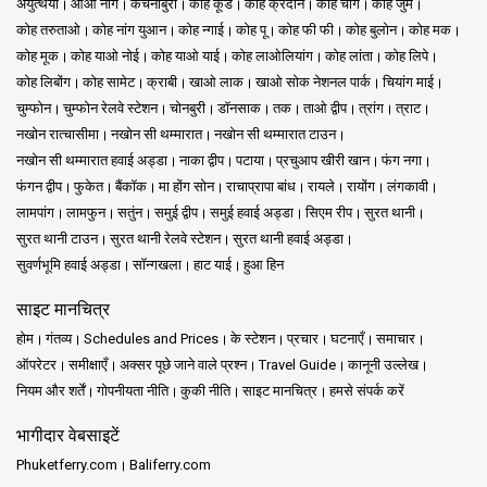
अयुत्थया
आओ नांग
कंचनाबुरी
कोह कूड
कोह क्रदान
कोह चांग
कोह जुम
मौसम:
नवंबर से अप्रैल तक का उच्च मौसम आदर्श मौसम प्रदान करता है। हालाँकि,
कोह तरुताओ
कोह नांग युआन
कोह न्गाई
कोह पू
कोह फी फी
कोह बुलोन
कोह मक
ऑफ-पीक महीनों के दौरान भी, कोह लांता कम पर्यटकों और अधिक आरामदेह माहौल
कोह मूक
कोह याओ नोई
कोह याओ याई
कोह लाओलियांग
कोह लांता
कोह लिपे
के साथ अपना आकर्षण रखता है।
कोह लिबोंग
कोह सामेट
क्राबी
खाओ लाक
खाओ सोक नेशनल पार्क
चियांग माई
चुम्फोन
चुम्फोन रेलवे स्टेशन
चोनबुरी
डॉनसाक
तक
ताओ द्वीप
त्रांग
त्राट
नखोन रात्चासीमा
नखोन सी थम्मारात
नखोन सी थम्मारात टाउन
नखोन सी थम्मारात हवाई अड्डा
नाका द्वीप
पटाया
प्रचुआप खीरी खान
फंग नगा
फंगन द्वीप
फुकेत
बैंकॉक
मा होंग सोन
राचाप्रापा बांध
रायले
रायोंग
लंगकावी
लामपांग
लामफुन
सतुंन
समुई द्वीप
समुई हवाई अड्डा
सिएम रीप
सुरत थानी
सुरत थानी टाउन
सुरत थानी रेलवे स्टेशन
सुरत थानी हवाई अड्डा
सुवर्णभूमि हवाई अड्डा
सॉन्गखला
हाट याई
हुआ हिन
साइट मानचित्र
होम
गंतव्य
Schedules and Prices
के स्टेशन
प्रचार
घटनाएँ
समाचार
ऑपरेटर
समीक्षाएँ
अक्सर पूछे जाने वाले प्रश्न
Travel Guide
कानूनी उल्लेख
नियम और शर्तें
गोपनीयता नीति
कुकी नीति
साइट मानचित्र
हमसे संपर्क करें
भागीदार वेबसाइटें
Phuketferry.com
Baliferry.com