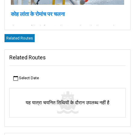
कोह लांता के रोमांच पर चलना
कोह लांता, थाईलैंड, सिर्फ़ एक द्वीप से कहीं ज़्यादा है। यह रेतीले समुद्र तटों, समृद्ध
संस्कृति और रोमांचकारी रोमांचों का एक जीवंत नज़ारा है। लांता मरीना पियर पर
Related Routes
उतरना एक यादगार यात्रा के लिए मंच तैयार करता है।
लांता मरीना पियर के बारे में
Related Routes
समुद्र तट के शौकीनों के लिए, कोह लांता में लॉन्ग बीच जैसे मशहूर स्थान हैं, जहाँ का
रेतीला तट फैला हुआ है। जैसे ही आप द्वीप के दक्षिण की ओर बढ़ते हैं, शांत, लेकिन
उतना ही लुभावना कांतियांग खाड़ी आपका स्वागत करती है। यह खूबसूरत समुद्र तट
Select Date
उन लोगों के लिए ज़रूर जाना चाहिए जो एक शांत छुट्टी की तलाश में हैं।
क्या आप और भी द्वीप रोमांच की तलाश में हैं? आस-पास के रत्नों की एक दिन की यात्रा
पर विचार करें। कोह रोक एक जगमगाता हुआ स्वर्ग है जो अपने क्रिस्टल-क्लियर पानी
यह यात्रा चयनित तिथियों के दौरान उपलब्ध नहीं है
के लिए जाना जाता है - डाइविंग और स्नोर्कलिंग के लिए एक आदर्श स्थान। दूसरी ओर,
कोह फ़ि फ़ि एक जीवंत वातावरण प्रदान करता है, जबकि कम प्रसिद्ध कोह फ़ि अछूती
सुंदरता का वादा करता है।
एमराल्ड गुफा प्रकृति के चमत्कार का एक प्रमाण है। केवल नाव से पहुँचा जा सकने