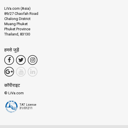
LiVa.com (Asia)
89/27 Chaofah Road
Chalong District
Muang Phuket
Phuket Province
Thailand, 83130
हमसे जुड़ें
कॉपीराइट
© LiVa.com
TAT License
31/01211