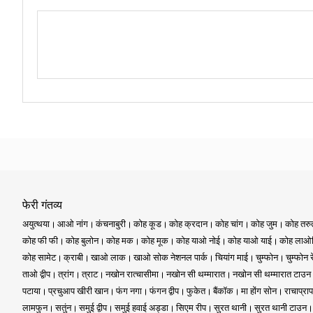
फेरी गंतव्य
अयुत्थया
आओ नांग
कंचनाबुरी
कोह कूड
कोह क्रदान
कोह चांग
कोह जुम
कोह तर
कोह फी फी
कोह बुलोन
कोह मक
कोह मूक
कोह याओ नोई
कोह याओ याई
कोह लाओल
कोह सामेट
क्राबी
खाओ लाक
खाओ सोक नेशनल पार्क
चियांग माई
चुम्फोन
चुम्फोन 
ताओ द्वीप
त्रांग
त्राट
नखोन रात्चासीमा
नखोन सी थम्मारात
नखोन सी थम्मारात टाउन
पटाया
प्रचुआप खीरी खान
फंग नगा
फंगन द्वीप
फुकेत
बैंकॉक
मा होंग सोन
राचाप्राप
लामफुन
सतुंन
समुई द्वीप
समुई हवाई अड्डा
सिएम रीप
सुरत थानी
सुरत थानी टाउन