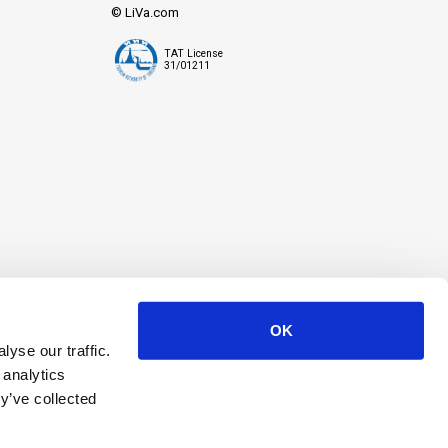
© LiVa.com
TAT License
31/01211
OK
yse our traffic.
 analytics
y’ve collected