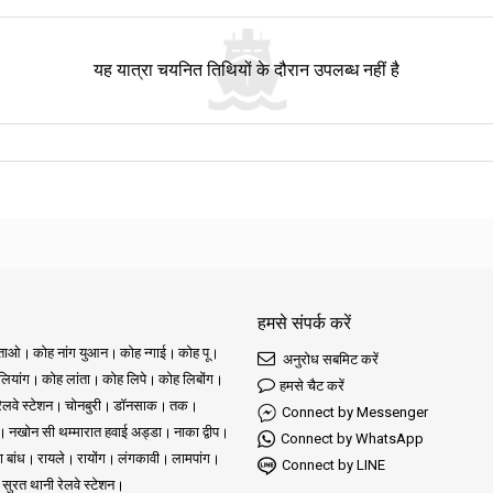
यह यात्रा चयनित तिथियों के दौरान उपलब्ध नहीं है
हमसे संपर्क करें
ुताओ
कोह नांग युआन
कोह न्गाई
कोह पू
अनुरोध सबमिट करें
ियांग
कोह लांता
कोह लिपे
कोह लिबोंग
हमसे चैट करें
रेलवे स्टेशन
चोनबुरी
डॉनसाक
तक
Connect by Messenger
नखोन सी थम्मारात हवाई अड्डा
नाका द्वीप
Connect by WhatsApp
ा बांध
रायले
रायोंग
लंगकावी
लामपांग
Connect by LINE
सुरत थानी रेलवे स्टेशन