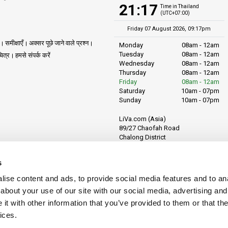
21:17
Time in Thailand
(UTC+07:00)
Friday 07 August 2026, 09:17pm
समीक्षाएँ
अक्सर पूछे जाने वाले प्रश्न
Monday
08am - 12am
Tuesday
08am - 12am
ित्र
हमसे संपर्क करें
Wednesday
08am - 12am
Thursday
08am - 12am
Friday
08am - 12am
Saturday
10am - 07pm
Sunday
10am - 07pm
LiVa.com (Asia)
89/27 Chaofah Road
Chalong District
Muang Phuket
Phuket Province
s
Thailand, 83130
ise content and ads, to provide social media features and to anal
about your use of our site with our social media, advertising and
t with other information that you’ve provided to them or that the
ices.