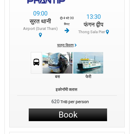
09:00
13:30
4 घंटे 30
सुरत थानी
फंगन द्वीप
मिनट
Airport (Surat Thani)
Thong Sala Pier
यात्रा विवरण
बस
फेरी
इकोनॉमी क्लास
620
per person
THB
Book