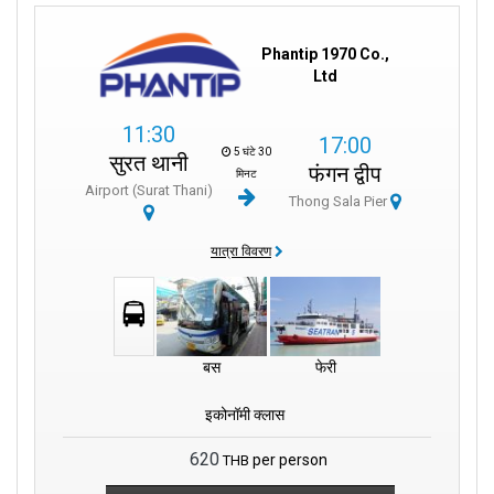
Phantip 1970 Co.,
Ltd
11:30
17:00
5 घंटे 30
सुरत थानी
फंगन द्वीप
मिनट
Airport (Surat Thani)
Thong Sala Pier
यात्रा विवरण
बस
फेरी
इकोनॉमी क्लास
620
per person
THB