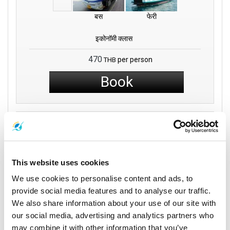
बस
फेरी
इकोनॉमी क्लास
470
per person
THB
Book
Phantip 1970 Co.,
Ltd
This website uses cookies
09:30
14:00
We use cookies to personalise content and ads, to
4 घंटे 30
सुरत थानी
फंगन द्वीप
provide social media features and to analyse our traffic.
मिनट
Phantip Office (Surat
Thong Sala Pier
We also share information about your use of our site with
Thani Town)
our social media, advertising and analytics partners who
यात्रा विवरण
may combine it with other information that you’ve