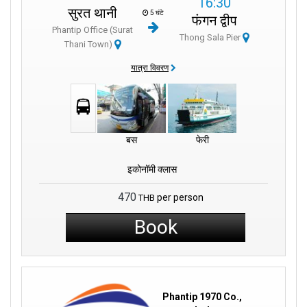
16:30
सुरत थानी
5 घंटे
फंगन द्वीप
Phantip Office (Surat
Thong Sala Pier
Thani Town)
यात्रा विवरण
बस
फेरी
इकोनॉमी क्लास
470
per person
THB
Book
Phantip 1970 Co.,