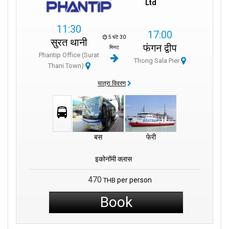
Ltd
11:30
17:00
5 घंटे 30
सुरत थानी
फंगन द्वीप
मिनट
Phantip Office (Surat
Thong Sala Pier
Thani Town)
यात्रा विवरण
बस
फेरी
इकोनॉमी क्लास
470
per person
THB
Book