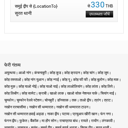
330
समुई द्वीप से {LocationTo}
से
THB
सुरत थानी
उपलब्धता जाँचें
फेरी गंतव्य
अयुत्थया
आओ नांग
कंचनाबुरी
कोह कूड
कोह क्रदान
कोह चांग
कोह जुम
कोह तरुताओ
कोह नांग युआन
कोह न्गाई
कोह पू
कोह फी फी
कोह बुलोन
कोह मक
कोह मूक
कोह याओ नोई
कोह याओ याई
कोह लाओलियांग
कोह लांता
कोह लिपे
कोह लिबोंग
कोह सामेट
क्राबी
खाओ लाक
खाओ सोक नेशनल पार्क
चियांग माई
चुम्फोन
चुम्फोन रेलवे स्टेशन
चोनबुरी
डॉनसाक
तक
ताओ द्वीप
त्रांग
त्राट
नखोन रात्चासीमा
नखोन सी थम्मारात
नखोन सी थम्मारात टाउन
नखोन सी थम्मारात हवाई अड्डा
नाका द्वीप
पटाया
प्रचुआप खीरी खान
फंग नगा
फंगन द्वीप
फुकेत
बैंकॉक
मा होंग सोन
राचाप्रापा बांध
रायले
रायोंग
लंगकावी
लामपांग
लामफुन
सतुंन
समुई द्वीप
समुई हवाई अड्डा
सिएम रीप
सुरत थानी