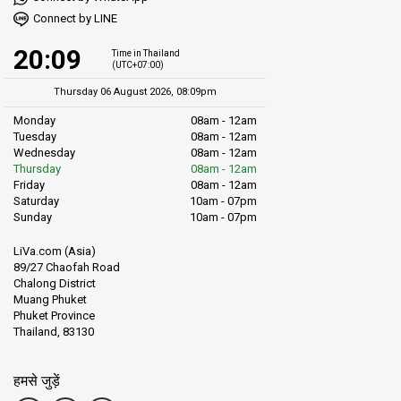
Connect by LINE
20:09
Time in Thailand
(UTC+07:00)
Thursday 06 August 2026, 08:09pm
Monday
08am - 12am
Tuesday
08am - 12am
Wednesday
08am - 12am
Thursday
08am - 12am
Friday
08am - 12am
Saturday
10am - 07pm
Sunday
10am - 07pm
LiVa.com (Asia)
89/27 Chaofah Road
Chalong District
Muang Phuket
Phuket Province
Thailand, 83130
हमसे जुड़ें