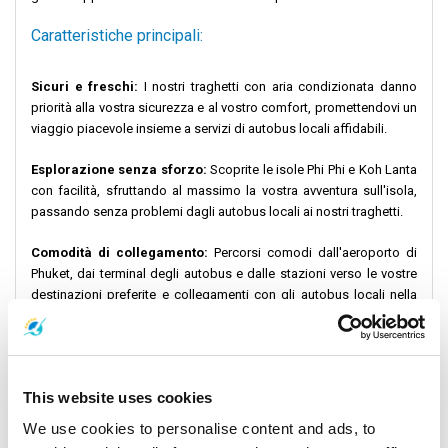
Caratteristiche principali:
Sicuri e freschi:
I nostri traghetti con aria condizionata danno
priorità alla vostra sicurezza e al vostro comfort, promettendovi un
viaggio piacevole insieme a servizi di autobus locali affidabili.
Esplorazione senza sforzo:
Scoprite le isole Phi Phi e Koh Lanta
con facilità, sfruttando al massimo la vostra avventura sull'isola,
passando senza problemi dagli autobus locali ai nostri traghetti.
Comodità di collegamento:
Percorsi comodi dall'aeroporto di
Phuket, dai terminal degli autobus e dalle stazioni verso le vostre
destinazioni preferite e collegamenti con gli autobus locali nella
città di Phuket.
Trasferimenti senza interruzioni:
Godetevi i collegamenti
ininterrotti non solo tra i nostri traghetti, ma anche con gli autobus
This website uses cookies
locali e i trasporti pubblici, rendendo il vostro viaggio privo di
stress in tutta l'isola.
We use cookies to personalise content and ads, to