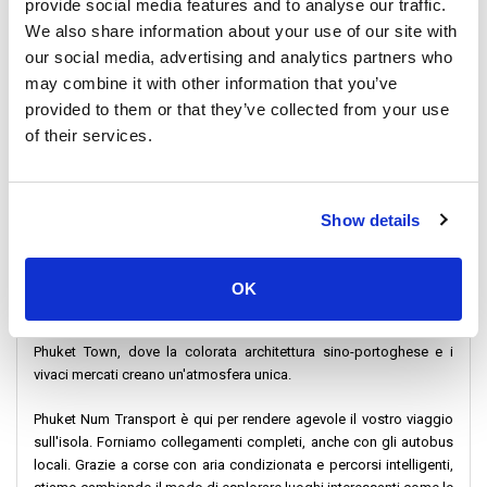
provide social media features and to analyse our traffic.
We also share information about your use of our site with
A colpo d'occhio: Alcune delle destinazioni che offriamo
our social media, advertising and analytics partners who
Isole Phi Phi:
Immergetevi nella bellezza delle Phi Phi Islands, un
may combine it with other information that you’ve
paradiso di acque cristalline e paesaggi mozzafiato, facilmente
provided to them or that they’ve collected from your use
raggiungibile dalla stazione degli autobus di Phuket Town.
of their services.
Koh Lanta:
Scoprite la tranquillità delle spiagge di Koh Lanta e
immergetevi nella cultura locale, con collegamenti senza problemi
grazie ai nostri servizi e alle opzioni di autobus locali.
Show details
Patong Beach:
Scoprite la vibrante energia di Patong Beach, nota
per la sua vivace vita notturna e il litorale incontaminato.
OK
Old Phuket Town:
immergetevi nel fascino storico della Old
Phuket Town, dove la colorata architettura sino-portoghese e i
vivaci mercati creano un'atmosfera unica.
Phuket Num Transport è qui per rendere agevole il vostro viaggio
sull'isola. Forniamo collegamenti completi, anche con gli autobus
locali. Grazie a corse con aria condizionata e percorsi intelligenti,