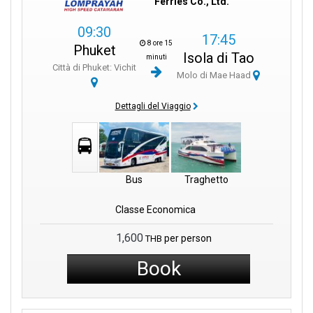
Ferries Co., Ltd.
09:30
17:45
8 ore 15
Phuket
Isola di Tao
minuti
Città di Phuket: Vichit
Molo di Mae Haad
Dettagli del Viaggio
Bus
Traghetto
Classe Economica
1,600
per person
THB
Book