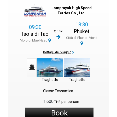
Lomprayah High Speed
Ferries Co., Ltd.
18:30
09:30
Phuket
9 ore
Isola di Tao
Città di Phuket: Vichit
Molo di Mae Haad
Dettagli del Viaggio
Traghetto
Traghetto
Classe Economica
1,600
per person
THB
Book