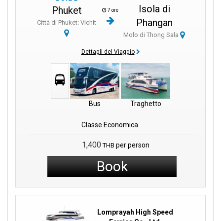
Isola di
Phuket
Informazioni Utili:
7 ore
Phangan
Città di Phuket: Vichit
Molo di Thong Sala
- Arriva almeno 30 minuti prima della partenza.
Dettagli del Viaggio
- Si consiglia la prenotazione online per un check-in più agevole.
- Servizi igienici e un caffè sono disponibili nelle vicinanze.
- Il personale cordiale è disponibile per assistenza su biglietti e
Bus
Traghetto
orari.
Classe Economica
- Tieni pronti i documenti di viaggio per un rapido imbarco.
1,400
per person
THB
Book
Lomprayah High Speed