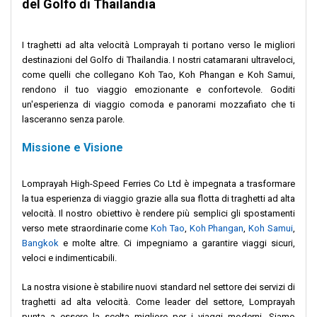
del Golfo di Thailandia
I traghetti ad alta velocità Lomprayah ti portano verso le migliori
destinazioni del Golfo di Thailandia. I nostri catamarani ultraveloci,
come quelli che collegano Koh Tao, Koh Phangan e Koh Samui,
rendono il tuo viaggio emozionante e confortevole. Goditi
un'esperienza di viaggio comoda e panorami mozzafiato che ti
lasceranno senza parole.
Missione e Visione
Lomprayah High-Speed Ferries Co Ltd è impegnata a trasformare
la tua esperienza di viaggio grazie alla sua flotta di traghetti ad alta
velocità. Il nostro obiettivo è rendere più semplici gli spostamenti
verso mete straordinarie come
Koh Tao
,
Koh Phangan
,
Koh Samui
,
Bangkok
e molte altre. Ci impegniamo a garantire viaggi sicuri,
veloci e indimenticabili.
La nostra visione è stabilire nuovi standard nel settore dei servizi di
traghetti ad alta velocità. Come leader del settore, Lomprayah
punta a essere la scelta migliore per i viaggi moderni. Siamo