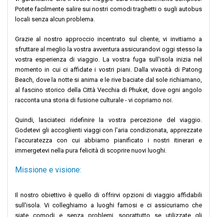
Potete facilmente salire sui nostri comodi traghetti o sugli autobus
locali senza alcun problema.
Grazie al nostro approccio incentrato sul cliente, vi invitiamo a
sfruttare al meglio la vostra avventura assicurandovi oggi stesso la
vostra esperienza di viaggio. La vostra fuga sull'isola inizia nel
momento in cui ci affidate i vostri piani. Dalla vivacità di Patong
Beach, dove la notte si anima e le rive baciate dal sole richiamano,
al fascino storico della Città Vecchia di Phuket, dove ogni angolo
racconta una storia di fusione culturale - vi copriamo noi.
Quindi, lasciateci ridefinire la vostra percezione del viaggio.
Godetevi gli accoglienti viaggi con l'aria condizionata, apprezzate
l'accuratezza con cui abbiamo pianificato i nostri itinerari e
immergetevi nella pura felicità di scoprire nuovi luoghi.
Missione e visione:
Il nostro obiettivo è quello di offrirvi opzioni di viaggio affidabili
sull'isola. Vi colleghiamo a luoghi famosi e ci assicuriamo che
siate comodi e senza problemi, soprattutto se utilizzate gli