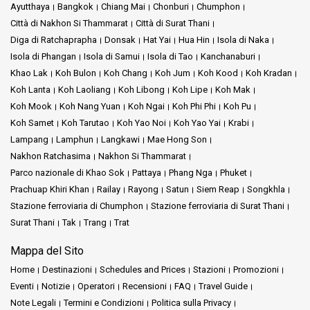
Ayutthaya
Bangkok
Chiang Mai
Chonburi
Chumphon
Città di Nakhon Si Thammarat
Città di Surat Thani
Diga di Ratchaprapha
Donsak
Hat Yai
Hua Hin
Isola di Naka
Isola di Phangan
Isola di Samui
Isola di Tao
Kanchanaburi
Khao Lak
Koh Bulon
Koh Chang
Koh Jum
Koh Kood
Koh Kradan
Koh Lanta
Koh Laoliang
Koh Libong
Koh Lipe
Koh Mak
Koh Mook
Koh Nang Yuan
Koh Ngai
Koh Phi Phi
Koh Pu
Koh Samet
Koh Tarutao
Koh Yao Noi
Koh Yao Yai
Krabi
Lampang
Lamphun
Langkawi
Mae Hong Son
Nakhon Ratchasima
Nakhon Si Thammarat
Parco nazionale di Khao Sok
Pattaya
Phang Nga
Phuket
Prachuap Khiri Khan
Railay
Rayong
Satun
Siem Reap
Songkhla
Stazione ferroviaria di Chumphon
Stazione ferroviaria di Surat Thani
Surat Thani
Tak
Trang
Trat
Mappa del Sito
Home
Destinazioni
Schedules and Prices
Stazioni
Promozioni
Eventi
Notizie
Operatori
Recensioni
FAQ
Travel Guide
Note Legali
Termini e Condizioni
Politica sulla Privacy