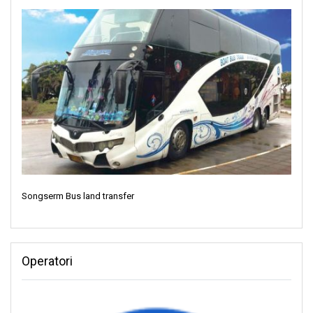
Visitare il Parco Nazionale Marino di Ang Thong è come entrare in
un paradiso tropicale. Offre ai viaggiatori un mix unico di
avventura e relax. Facendo kayak nelle sue acque verdi, ci si
avvicina molto agli animali marini. I sentieri escursionistici
conducono a punti panoramici che rivelano la bellezza
mozzafiato del parco.
Lo snorkeling svela un mondo sottomarino di vibranti barriere
coralline che pullulano di diverse specie acquatiche. Cercate una
spiaggia tranquilla o un'immersione emozionante? Il Parco
Marino di Ang Thong offre tutto questo. È un luogo ideale sia per
gli amanti della natura che per gli amanti del brivido.
Songserm Bus land transfer
Per i viaggiatori, assicuratevi che il vostro biglietto elettronico
corrisponda ai vostri piani e arrivate a Talad Kaset in anticipo. Il
vostro viaggio da qui promette di essere tranquillo e memorabile.
Operatori
Talad Kaset non è solo un luogo dove prendere un autobus o un
treno. È un luogo pieno di storie che aspettano di essere
raccontate. Le sue strade affollate sono piene di cibo delizioso e