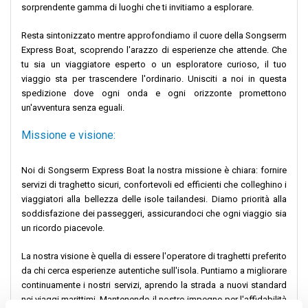
sorprendente gamma di luoghi che ti invitiamo a esplorare.
Resta sintonizzato mentre approfondiamo il cuore della Songserm
Express Boat, scoprendo l'arazzo di esperienze che attende. Che
tu sia un viaggiatore esperto o un esploratore curioso, il tuo
viaggio sta per trascendere l'ordinario. Unisciti a noi in questa
spedizione dove ogni onda e ogni orizzonte promettono
un'avventura senza eguali.
Missione e visione:
Noi di Songserm Express Boat la nostra missione è chiara: fornire
servizi di traghetto sicuri, confortevoli ed efficienti che colleghino i
viaggiatori alla bellezza delle isole tailandesi. Diamo priorità alla
soddisfazione dei passeggeri, assicurandoci che ogni viaggio sia
un ricordo piacevole.
La nostra visione è quella di essere l'operatore di traghetti preferito
da chi cerca esperienze autentiche sull'isola. Puntiamo a migliorare
continuamente i nostri servizi, aprendo la strada a nuovi standard
nei viaggi marittimi. Mantenendo il nostro impegno per l'affidabilità