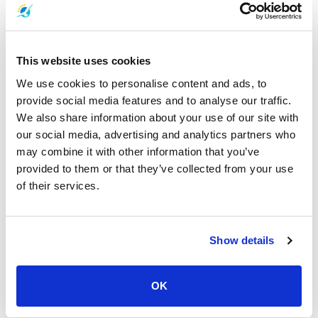
e la soddisfazione del cliente, ci sforziamo di diventare sinonimo
di collegamenti isolani di qualità.
Servizi aziendali:
This website uses cookies
We use cookies to personalise content and ads, to
Dal momento in cui sali a bordo, Songserm Express Boat offre
provide social media features and to analyse our traffic.
un'esperienza di viaggio senza soluzione di continuità. La nostra
flotta di navi ben mantenute garantisce un viaggio tranquillo e
We also share information about your use of our site with
confortevole attraverso le acque azzurre. Immergiti nella bellezza
our social media, advertising and analytics partners who
naturale delle isole tailandesi, sapendo che la tua sicurezza e
may combine it with other information that you’ve
soddisfazione sono le nostre massime priorità.
provided to them or that they’ve collected from your use
of their services.
Dedicato a garantire il divertimento del tuo viaggio, il nostro
personale preparato e amichevole si impegna attivamente per
creare un'esperienza memorabile per te. Che tu sia un viaggiatore
singolo, una coppia in cerca di romanticismo o una famiglia in
Show details
cerca di avventure, Songserm Express Boat soddisfa le diverse
esigenze. Con orari convenienti e una vasta gamma di opzioni di
biglietti, pianificare la tua fuga sull'isola non è mai stato così facile.
OK
Scopri le nostre cabine spaziose e climatizzate, che ti