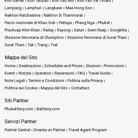
Koh Samet
Koh Tarutao
Koh Yao Noi
Koh Yao Yai
Krabi
Lampang
Lamphun
Langkawi
Mae Hong Son
Nakhon Ratchasima
Nakhon Si Thammarat
Parco nazionale di Khao Sok
Pattaya
Phang Nga
Phuket
Prachuap Khiri Khan
Railay
Rayong
Satun
Siem Reap
Songkhla
Stazione ferroviaria di Chumphon
Stazione ferroviaria di Surat Thani
Surat Thani
Tak
Trang
Trat
Mappa del Sito
Home
Destinazioni
Schedules and Prices
Stazioni
Promozioni
Eventi
Notizie
Operatori
Recensioni
FAQ
Travel Guide
Note Legali
Termini e Condizioni
Politica sulla Privacy
Politica sui Cookie
Mappa del Sito
Contattaci
Siti Partner
Phuketferry.com
Baliferry.com
Servizi Partner
Partner Central
Diventa un Partner
Travel Agent Program