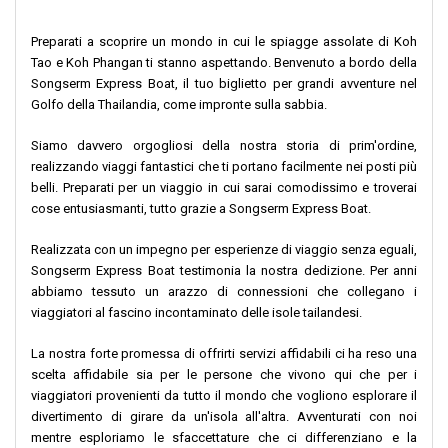
Preparati a scoprire un mondo in cui le spiagge assolate di Koh
Tao e Koh Phangan ti stanno aspettando. Benvenuto a bordo della
Songserm Express Boat, il tuo biglietto per grandi avventure nel
Golfo della Thailandia, come impronte sulla sabbia.
Siamo davvero orgogliosi della nostra storia di prim'ordine,
realizzando viaggi fantastici che ti portano facilmente nei posti più
belli. Preparati per un viaggio in cui sarai comodissimo e troverai
cose entusiasmanti, tutto grazie a Songserm Express Boat.
Realizzata con un impegno per esperienze di viaggio senza eguali,
Songserm Express Boat testimonia la nostra dedizione. Per anni
abbiamo tessuto un arazzo di connessioni che collegano i
viaggiatori al fascino incontaminato delle isole tailandesi.
La nostra forte promessa di offrirti servizi affidabili ci ha reso una
scelta affidabile sia per le persone che vivono qui che per i
viaggiatori provenienti da tutto il mondo che vogliono esplorare il
divertimento di girare da un'isola all'altra. Avventurati con noi
mentre esploriamo le sfaccettature che ci differenziano e la