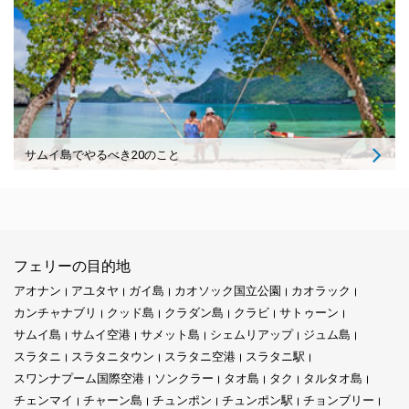
サムイ島でやるべき20のこと
フェリーの目的地
アオナン
アユタヤ
ガイ島
カオソック国立公園
カオラック
カンチャナブリ
クッド島
クラダン島
クラビ
サトゥーン
サムイ島
サムイ空港
サメット島
シェムリアップ
ジュム島
スラタニ
スラタニタウン
スラタニ空港
スラタニ駅
スワンナプーム国際空港
ソンクラー
タオ島
タク
タルタオ島
チェンマイ
チャーン島
チュンポン
チュンポン駅
チョンブリー