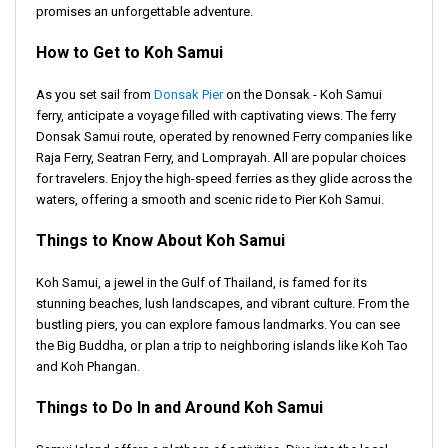
promises an unforgettable adventure.
How to Get to Koh Samui
As you set sail from
Donsak Pier
on the Donsak - Koh Samui
ferry, anticipate a voyage filled with captivating views. The ferry
Donsak Samui route, operated by renowned Ferry companies like
Raja Ferry, Seatran Ferry, and Lomprayah. All are popular choices
for travelers. Enjoy the high-speed ferries as they glide across the
waters, offering a smooth and scenic ride to Pier Koh Samui.
Things to Know About Koh Samui
Koh Samui, a jewel in the Gulf of Thailand, is famed for its
stunning beaches, lush landscapes, and vibrant culture. From the
bustling piers, you can explore famous landmarks. You can see
the Big Buddha, or plan a trip to neighboring islands like Koh Tao
and Koh Phangan.
Things to Do In and Around Koh Samui