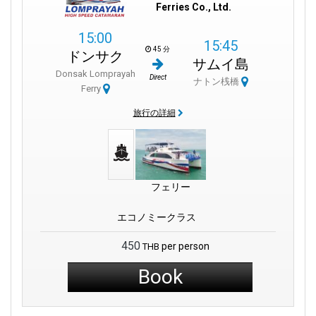
Ferries Co., Ltd.
15:00
15:45
45 分
ドンサク
サムイ島
Donsak Lomprayah
Direct
ナトン桟橋
Ferry
旅行の詳細
フェリー
エコノミークラス
450
per person
THB
Book