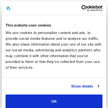
Utilize Online Ticket Booking: Save time with convenient online
ticket booking for your ferry ride.
Plan for the Airport: If arriving at Surat Thani Airport, allocate
enough time to reach Donsak Pier.
This website uses cookies
We use cookies to personalise content and ads, to
Discover More Islands: Utilize Samui's strategic location as your
provide social media features and to analyse our traffic.
departure point, where ferries connect to enchanting nearby
We also share information about your use of our site with
islands such as Koh Tao and Koh Phangan, expanding your travel
horizons beyond just Samui.
our social media, advertising and analytics partners who
may combine it with other information that you’ve
Experience Local Life: Don’t miss the vibrant local markets and
provided to them or that they’ve collected from your use
authentic Thai cuisine on Samui Island.
of their services.
Please take a moment to
Check
the feedback from our
valued customers. We also welcome you to share
here
your own experiences with us.
Show details
If you have any questions or need assistance, we encourage you
to visit our
help page
and
leave a message
. Your feedback is
OK
important to us, and we are here to assist you.