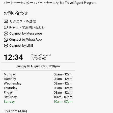
パートナーセンター
パートナーになる
Travel Agent Program
お問い合わせ
リクエストを送信
チャットでお問い合わせ
Connect by Messenger
Connect by WhatsApp
Connect by LINE
12:34
Time in Thailand
(UTC+07:00)
Sunday 09 August 2026, 12:34pm
Monday
08am - 12am
Tuesday
08am - 12am
Wednesday
08am - 12am
Thursday
08am - 12am
Friday
08am - 12am
Saturday
10am - 07pm
Sunday
10am - 07pm
LiVa.com (Asia)