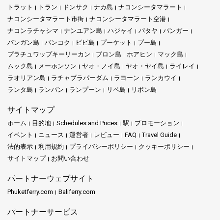
トラット
トラン
ドンサク
ナカ島
ナコンシータマラート
ナコンシータマラート市街
ナコンシータマラート空港
ナコンラチャシマ
ナンユアン島
ハジャイ
パタヤ
パンガー
パンガン島
バンコク
ピピ島
プーケット
プー島
プラチュワップキーリーカン
ブロン島
ホアヒン
マック島
ムック島
メーホンソン
ヤオ・ノイ島
ヤオ・ヤイ島
ライレイ
ラオリアン島
ラチャプラパーダム
ラヨーン
ランカウイ
ランタ島
ランパン
ランプーン
リペ島
リボン島
サイトマップ
ホーム
目的地
Schedules and Prices
駅
プロモーション
イベント
ニュース
運営者
レビュー
FAQ
Travel Guide
法的表示
利用規約
プライバシーポリシー
クッキーポリシー
サイトマップ
お問い合わせ
パートナーウェブサイト
Phuketferry.com
Baliferry.com
パートナーサービス