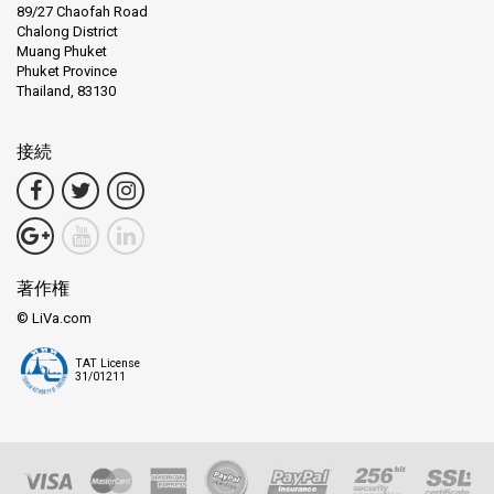
89/27 Chaofah Road
Chalong District
Muang Phuket
Phuket Province
Thailand, 83130
接続
著作権
© LiVa.com
TAT License
31/01211