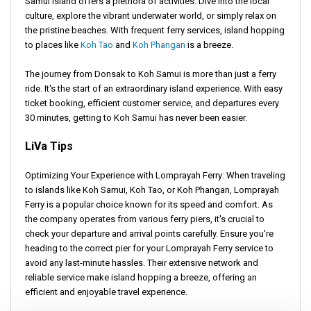
Samui Island offers a plethora of activities. Dive into the local
culture, explore the vibrant underwater world, or simply relax on
the pristine beaches. With frequent ferry services, island hopping
to places like
Koh Tao
and
Koh Phangan
is a breeze.
The journey from Donsak to Koh Samui is more than just a ferry
ride. It's the start of an extraordinary island experience. With easy
ticket booking, efficient customer service, and departures every
30 minutes, getting to Koh Samui has never been easier.
LiVa Tips
Optimizing Your Experience with Lomprayah Ferry: When traveling
to islands like Koh Samui, Koh Tao, or Koh Phangan, Lomprayah
Ferry is a popular choice known for its speed and comfort. As
the company operates from various ferry piers, it's crucial to
check your departure and arrival points carefully. Ensure you're
heading to the correct pier for your Lomprayah Ferry service to
avoid any last-minute hassles. Their extensive network and
reliable service make island hopping a breeze, offering an
efficient and enjoyable travel experience.