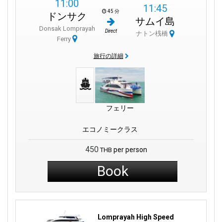
11:00
11:45
45 分
ドンサク
サムイ島
Donsak Lomprayah
Direct
ナトン桟橋
Ferry
旅行の詳細
フェリー
エコノミークラス
450
per person
THB
Book
Lomprayah High Speed