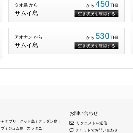
450
タオ島 から
から
THB
サムイ島
空き状況を確認する
530
アオナン から
から
THB
サムイ島
空き状況を確認する
お問い合わせ
チャナブリ
クッド島
クラダン島
リクエストを送信
ップ
ジュム島
スラタニ
チャットでお問い合わせ