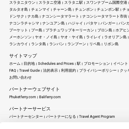
スラタニタウン
スラタニ空港
スラタニ駅
スワンナプーム国際空港
タルタオ島
チェンマイ
チャーン島
チュンポン
チュンポン駅
チ
ドンサク
ナカ島
ナコンシータマラート
ナコンシータマラート市街
ナコンラチャシマ
ナンユアン島
ハジャイ
パタヤ
パンガー
パン
プーケット
プー島
プラチュワップキーリーカン
ブロン島
ホアヒ
メーホンソン
ヤオ・ノイ島
ヤオ・ヤイ島
ライレイ
ラオリアン島
ランカウイ
ランタ島
ランパン
ランプーン
リペ島
リボン島
サイトマップ
ホーム
目的地
Schedules and Prices
駅
プロモーション
イベント
FAQ
Travel Guide
法的表示
利用規約
プライバシーポリシー
クッ
お問い合わせ
パートナーウェブサイト
Phuketferry.com
Baliferry.com
パートナーサービス
パートナーセンター
パートナーになる
Travel Agent Program