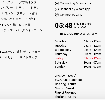
ソンクラー
タオ島
タク
Connect by Messenger
ョンブリー
トラット
トラン
Connect by WhatsApp
ナコンシータマラート空港
Connect by LINE
ガン島
バンコク
ピピ島
05:48
Time in Thailand
ン
マック島
ムック島
(UTC+07:00)
ラチャプラパーダム
ラヨーン
Friday 07 August 2026, 05:48am
Monday
08am - 12am
Tuesday
08am - 12am
Wednesday
08am - 12am
ニュース
運営者
レビュー
Thursday
08am - 12am
キーポリシー
サイトマップ
Friday
08am - 12am
Saturday
10am - 07pm
Sunday
10am - 07pm
LiVa.com (Asia)
89/27 Chaofah Road
Chalong District
Muang Phuket
Phuket Province
Thailand, 83130