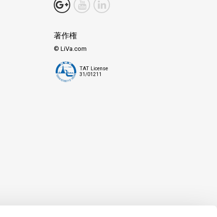
著作権
© LiVa.com
TAT License
31/01211