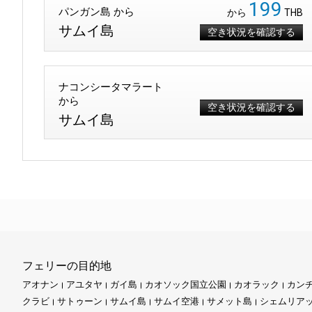
199
パンガン島 から
から
THB
サムイ島
空き状況を確認する
ナコンシータマラート
から
空き状況を確認する
サムイ島
フェリーの目的地
アオナン
アユタヤ
ガイ島
カオソック国立公園
カオラック
カン
クラビ
サトゥーン
サムイ島
サムイ空港
サメット島
シェムリア