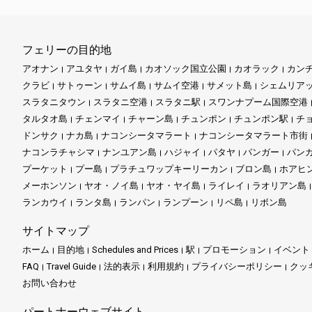
フェリーの目的地
アオナン
アユタヤ
ガイ島
カオソック国立公園
カオラック
カン
クラビ
サトゥーン
サムイ島
サムイ空港
サメット島
シェムリア
スラタニタウン
スラタニ空港
スラタニ駅
スワンナプーム国際空港
タルタオ島
チェンマイ
チャーン島
チュンポン
チュンポン駅
チ
ドンサク
ナカ島
ナコンシータマラート
ナコンシータマラート市街
ナコンラチャシマ
ナンユアン島
ハジャイ
パタヤ
パンガー
パン
プーケット
プー島
プラチュワップキーリーカン
ブロン島
ホアヒ
メーホンソン
ヤオ・ノイ島
ヤオ・ヤイ島
ライレイ
ラオリアン島
ランカウイ
ランタ島
ランパン
ランプーン
リペ島
リボン島
サイトマップ
ホーム
目的地
Schedules and Prices
駅
プロモーション
イベント
FAQ
Travel Guide
法的表示
利用規約
プライバシーポリシー
クッ
お問い合わせ
パートナーウェブサイト