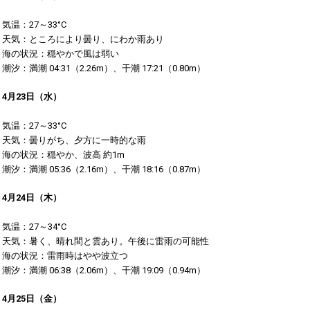
気温：27～33°C
天気：ところにより曇り、にわか雨あり
海の状況：穏やかで風は弱い
潮汐：満潮 04:31（2.26m）、干潮 17:21（0.80m）​
4月23日（水）
気温：27～33°C
天気：曇りがち、夕方に一時的な雨
海の状況：穏やか、波高 約1m
潮汐：満潮 05:36（2.16m）、干潮 18:16（0.87m）​
4月24日（木）
気温：27～34°C
天気：暑く、晴れ間と雲あり。午後に雷雨の可能性
海の状況：雷雨時はやや波立つ
潮汐：満潮 06:38（2.06m）、干潮 19:09（0.94m）​
4月25日（金）