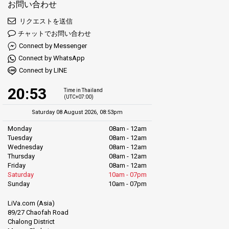
お問い合わせ
リクエストを送信
チャットでお問い合わせ
Connect by Messenger
Connect by WhatsApp
Connect by LINE
20:53
Time in Thailand
(UTC+07:00)
Saturday 08 August 2026, 08:53pm
Monday
08am - 12am
Tuesday
08am - 12am
Wednesday
08am - 12am
Thursday
08am - 12am
Friday
08am - 12am
Saturday
10am - 07pm
Sunday
10am - 07pm
LiVa.com (Asia)
89/27 Chaofah Road
Chalong District