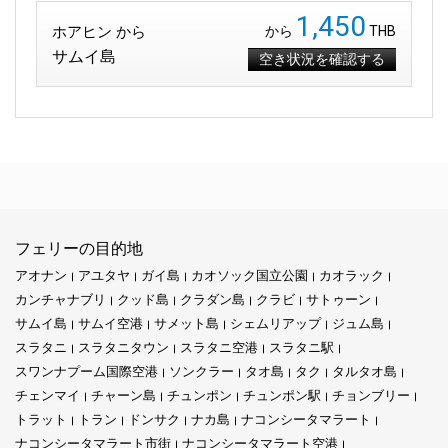
1,450
ホアヒン から
から
THB
サムイ島
空き状況を確認する
フェリーの目的地
アオナン
アユタヤ
ガイ島
カオソック国立公園
カオラック
カンチャナブリ
クッド島
クラダン島
クラビ
サトゥーン
サムイ島
サムイ空港
サメット島
シェムリアップ
ジュム島
スラタニ
スラタニタウン
スラタニ空港
スラタニ駅
スワンナプーム国際空港
ソンクラー
タオ島
タク
タルタオ島
チェンマイ
チャーン島
チュンポン
チュンポン駅
チョンブリー
トラット
トラン
ドンサク
ナカ島
ナコンシータマラート
ナコンシータマラート市街
ナコンシータマラート空港