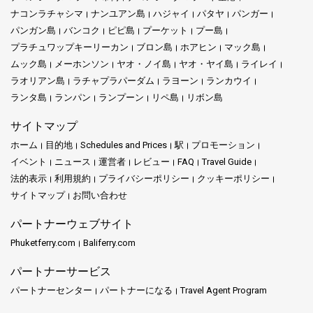
ナコンラチャシマ
ナンユアン島
ハジャイ
パタヤ
パンガー
パンガン島
バンコク
ピピ島
プーケット
プー島
プラチュワップキーリーカン
ブロン島
ホアヒン
マック島
ムック島
メーホンソン
ヤオ・ノイ島
ヤオ・ヤイ島
ライレイ
ラオリアン島
ラチャプラパーダム
ラヨーン
ランカウイ
ランタ島
ランパン
ランプーン
リペ島
リボン島
サイトマップ
ホーム
目的地
Schedules and Prices
駅
プロモーション
イベント
ニュース
運営者
レビュー
FAQ
Travel Guide
法的表示
利用規約
プライバシーポリシー
クッキーポリシー
サイトマップ
お問い合わせ
パートナーウェブサイト
Phuketferry.com
Baliferry.com
パートナーサービス
パートナーセンター
パートナーになる
Travel Agent Program