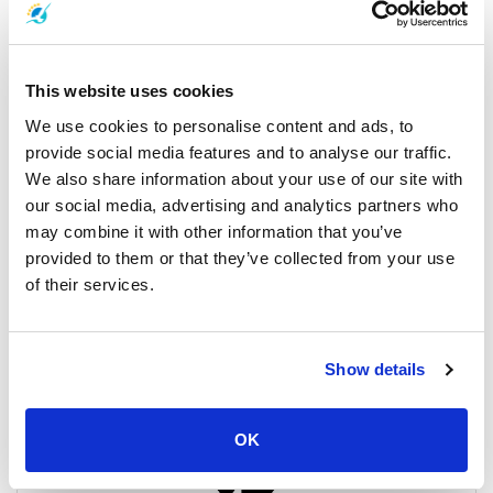
This website uses cookies
We use cookies to personalise content and ads, to
provide social media features and to analyse our traffic.
We also share information about your use of our site with
タイ湾（サムイ島、パンガン島、タオ島、スラタニ）
our social media, advertising and analytics partners who
の天気と潮見表
may combine it with other information that you’ve
provided to them or that they’ve collected from your use
16 November 2025
of their services.
すべての場所
Show details
General, Announcement
OK