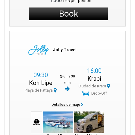
1,300
per person
THB
El Templo de la Cueva del Tigre
es un lugar donde se puede
Book
aprender sobre espiritualidad y también contemplar magníficas
vistas de la zona que lo rodea.
Una visita al mercado nocturno
de Krabi Town
es incompleta si
no se degustan las delicias locales en los bulliciosos puestos
de comida.
Jolly Travel
La Walking Street
es el lugar ideal para divertirse por la noche, ir
de compras y degustar la comida callejera tailandesa.
16:00
09:30
6 hrs 30
Krabi
Para vivir una auténtica experiencia local, contemple las
Koh Lipe
mins
Ciudad de Krabi
tradicionales embarcaciones de cola larga cerca de las playas.
Playa de Pattaya
Drop-Off
Detalles del viaje