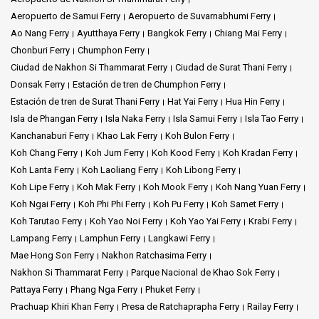
Aeropuerto de Samui Ferry
Aeropuerto de Suvarnabhumi Ferry
Ao Nang Ferry
Ayutthaya Ferry
Bangkok Ferry
Chiang Mai Ferry
Chonburi Ferry
Chumphon Ferry
Ciudad de Nakhon Si Thammarat Ferry
Ciudad de Surat Thani Ferry
Donsak Ferry
Estación de tren de Chumphon Ferry
Estación de tren de Surat Thani Ferry
Hat Yai Ferry
Hua Hin Ferry
Isla de Phangan Ferry
Isla Naka Ferry
Isla Samui Ferry
Isla Tao Ferry
Kanchanaburi Ferry
Khao Lak Ferry
Koh Bulon Ferry
Koh Chang Ferry
Koh Jum Ferry
Koh Kood Ferry
Koh Kradan Ferry
Koh Lanta Ferry
Koh Laoliang Ferry
Koh Libong Ferry
Koh Lipe Ferry
Koh Mak Ferry
Koh Mook Ferry
Koh Nang Yuan Ferry
Koh Ngai Ferry
Koh Phi Phi Ferry
Koh Pu Ferry
Koh Samet Ferry
Koh Tarutao Ferry
Koh Yao Noi Ferry
Koh Yao Yai Ferry
Krabi Ferry
Lampang Ferry
Lamphun Ferry
Langkawi Ferry
Mae Hong Son Ferry
Nakhon Ratchasima Ferry
Nakhon Si Thammarat Ferry
Parque Nacional de Khao Sok Ferry
Pattaya Ferry
Phang Nga Ferry
Phuket Ferry
Prachuap Khiri Khan Ferry
Presa de Ratchaprapha Ferry
Railay Ferry