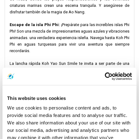
criaturas marinas crean una escena tranquila. Y asegúrese de
disfrutar también de la magia de Ao Nang.
Escape de la isla Phi Phi:
¡Prepárate para las increíbles islas Phi
Phi! Son una mezcla de impresionantes aguas azules y vibraciones
animadas. una verdadera experiencia isleña. Navega hasta Koh Phi
Phi en aguas turquesas para vivir una aventura que siempre
recordarás.
La lancha rápida Koh Yao Sun Smile te invita a ser parte de una
saga marítima en desarrollo. Nuestro compromiso se extiende
mucho más allá de los límites de los viajes convencionales;
Somos los custodios de un servicio excepcional, seguridad y
atención al medio ambiente.
This website uses cookies
Al viajar con nosotros, te conviertes en parte de una historia
We use cookies to personalise content and ads, to
especial que va más allá del tiempo. Te conectarás con la
provide social media features and to analyse our traffic.
asombrosa belleza y cultura del mar de Andamán. Desde la
encantadora isla Yao hasta las animadas islas Phi Phi, déjanos ser
We also share information about your use of our site with
el suave viento que guíe tu inolvidable viaje. Tu aventura comienza
our social media, advertising and analytics partners who
ahora: únete a nosotros, sonríe y exploremos juntos.
may combine it with other information that you’ve