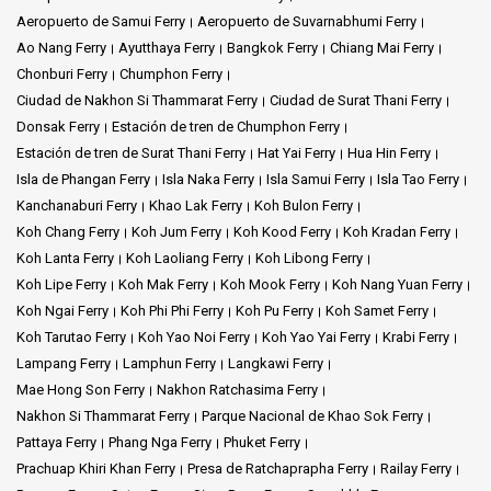
Aeropuerto de Samui Ferry
Aeropuerto de Suvarnabhumi Ferry
Ao Nang Ferry
Ayutthaya Ferry
Bangkok Ferry
Chiang Mai Ferry
Chonburi Ferry
Chumphon Ferry
Ciudad de Nakhon Si Thammarat Ferry
Ciudad de Surat Thani Ferry
Donsak Ferry
Estación de tren de Chumphon Ferry
Estación de tren de Surat Thani Ferry
Hat Yai Ferry
Hua Hin Ferry
Isla de Phangan Ferry
Isla Naka Ferry
Isla Samui Ferry
Isla Tao Ferry
Kanchanaburi Ferry
Khao Lak Ferry
Koh Bulon Ferry
Koh Chang Ferry
Koh Jum Ferry
Koh Kood Ferry
Koh Kradan Ferry
Koh Lanta Ferry
Koh Laoliang Ferry
Koh Libong Ferry
Koh Lipe Ferry
Koh Mak Ferry
Koh Mook Ferry
Koh Nang Yuan Ferry
Koh Ngai Ferry
Koh Phi Phi Ferry
Koh Pu Ferry
Koh Samet Ferry
Koh Tarutao Ferry
Koh Yao Noi Ferry
Koh Yao Yai Ferry
Krabi Ferry
Lampang Ferry
Lamphun Ferry
Langkawi Ferry
Mae Hong Son Ferry
Nakhon Ratchasima Ferry
Nakhon Si Thammarat Ferry
Parque Nacional de Khao Sok Ferry
Pattaya Ferry
Phang Nga Ferry
Phuket Ferry
Prachuap Khiri Khan Ferry
Presa de Ratchaprapha Ferry
Railay Ferry