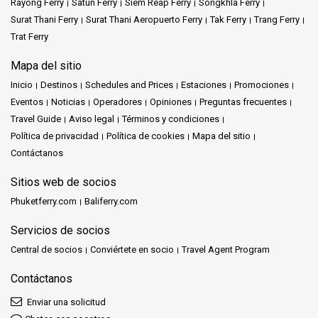
Rayong Ferry
Satun Ferry
Siem Reap Ferry
Songkhla Ferry
Surat Thani Ferry
Surat Thani Aeropuerto Ferry
Tak Ferry
Trang Ferry
Trat Ferry
Mapa del sitio
Inicio
Destinos
Schedules and Prices
Estaciones
Promociones
Eventos
Noticias
Operadores
Opiniones
Preguntas frecuentes
Travel Guide
Aviso legal
Términos y condiciones
Política de privacidad
Política de cookies
Mapa del sitio
Contáctanos
Sitios web de socios
Phuketferry.com
Baliferry.com
Servicios de socios
Central de socios
Conviértete en socio
Travel Agent Program
Contáctanos
Enviar una solicitud