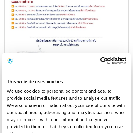
Actualización importante sobre viajes: Cambio de
muelle para los transbordadores de alta velocidad de
This website uses cookies
Lomprayah con servicio de traslado gratuito
We use cookies to personalise content and ads, to
provide social media features and to analyse our traffic.
17 Noviembre 2025
We also share information about your use of our site with
Isla Samui
our social media, advertising and analytics partners who
may combine it with other information that you’ve
provided to them or that they’ve collected from your use