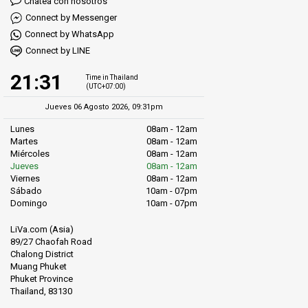
Chatea con nosotros
Connect by Messenger
Connect by WhatsApp
Connect by LINE
21:31
Time in Thailand
(UTC+07:00)
Jueves 06 Agosto 2026, 09:31pm
Lunes
08am - 12am
Martes
08am - 12am
Miércoles
08am - 12am
Jueves
08am - 12am
Viernes
08am - 12am
Sábado
10am - 07pm
Domingo
10am - 07pm
LiVa.com (Asia)
89/27 Chaofah Road
Chalong District
Muang Phuket
Phuket Province
Thailand, 83130