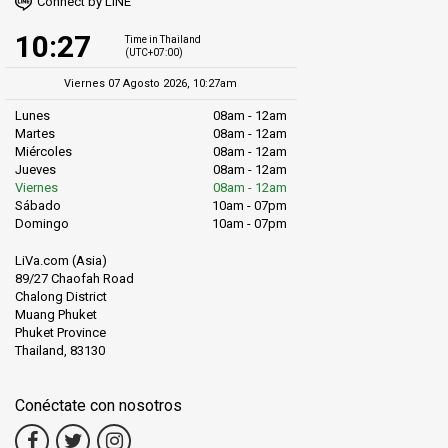
Connect by LINE
10:27
Time in Thailand
(UTC+07:00)
Viernes 07 Agosto 2026, 10:27am
Lunes
08am - 12am
Martes
08am - 12am
Miércoles
08am - 12am
Jueves
08am - 12am
Viernes
08am - 12am
Sábado
10am - 07pm
Domingo
10am - 07pm
LiVa.com (Asia)
89/27 Chaofah Road
Chalong District
Muang Phuket
Phuket Province
Thailand, 83130
Conéctate con nosotros