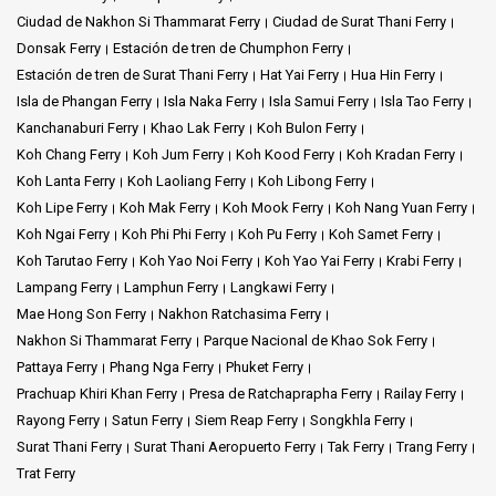
Ciudad de Nakhon Si Thammarat Ferry
Ciudad de Surat Thani Ferry
Donsak Ferry
Estación de tren de Chumphon Ferry
Estación de tren de Surat Thani Ferry
Hat Yai Ferry
Hua Hin Ferry
Isla de Phangan Ferry
Isla Naka Ferry
Isla Samui Ferry
Isla Tao Ferry
Kanchanaburi Ferry
Khao Lak Ferry
Koh Bulon Ferry
Koh Chang Ferry
Koh Jum Ferry
Koh Kood Ferry
Koh Kradan Ferry
Koh Lanta Ferry
Koh Laoliang Ferry
Koh Libong Ferry
Koh Lipe Ferry
Koh Mak Ferry
Koh Mook Ferry
Koh Nang Yuan Ferry
Koh Ngai Ferry
Koh Phi Phi Ferry
Koh Pu Ferry
Koh Samet Ferry
Koh Tarutao Ferry
Koh Yao Noi Ferry
Koh Yao Yai Ferry
Krabi Ferry
Lampang Ferry
Lamphun Ferry
Langkawi Ferry
Mae Hong Son Ferry
Nakhon Ratchasima Ferry
Nakhon Si Thammarat Ferry
Parque Nacional de Khao Sok Ferry
Pattaya Ferry
Phang Nga Ferry
Phuket Ferry
Prachuap Khiri Khan Ferry
Presa de Ratchaprapha Ferry
Railay Ferry
Rayong Ferry
Satun Ferry
Siem Reap Ferry
Songkhla Ferry
Surat Thani Ferry
Surat Thani Aeropuerto Ferry
Tak Ferry
Trang Ferry
Trat Ferry