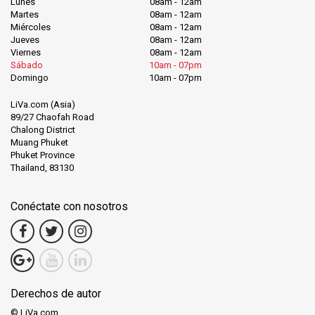
Lunes
08am - 12am
Martes
08am - 12am
Miércoles
08am - 12am
Jueves
08am - 12am
Viernes
08am - 12am
Sábado
10am - 07pm
Domingo
10am - 07pm
LiVa.com (Asia)
89/27 Chaofah Road
Chalong District
Muang Phuket
Phuket Province
Thailand, 83130
Conéctate con nosotros
Derechos de autor
© LiVa.com