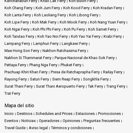
Kanchanaburi Ferry
Khao Lak Ferry
Koh Bulon Ferry
Lo que hay que saber:
Koh Chang Ferry
Koh Jum Ferry
Koh Kood Ferry
Koh Kradan Ferry
Koh Lanta Ferry
Koh Laoliang Ferry
Koh Libong Ferry
Explore el parque público cercano,
Somdet Phra
Koh Lipe Ferry
Koh Mak Ferry
Koh Mook Ferry
Koh Nang Yuan Ferry
Srinagarindra Park
, para un retiro tranquilo.
Koh Ngai Ferry
Koh Phi Phi Ferry
Koh Pu Ferry
Koh Samet Ferry
Koh Tarutao Ferry
Koh Yao Noi Ferry
Koh Yao Yai Ferry
Krabi Ferry
Saboree el postre tradicional tailandés
Khanom Mo Kaeng Thai
,
Lampang Ferry
Lamphun Ferry
Langkawi Ferry
con leche de coco y semillas de loto.
Mae Hong Son Ferry
Nakhon Ratchasima Ferry
Los templos
budistas de Phang Nga
son tesoros culturales por
Nakhon Si Thammarat Ferry
Parque Nacional de Khao Sok Ferry
descubrir.
Pattaya Ferry
Phang Nga Ferry
Phuket Ferry
Prachuap Khiri Khan Ferry
Presa de Ratchaprapha Ferry
Railay Ferry
La belleza natural y el encanto costero de Surat Thani la
Rayong Ferry
Satun Ferry
Siem Reap Ferry
Songkhla Ferry
convierten en un destino de visita obligada.
Surat Thani Ferry
Surat Thani Aeropuerto Ferry
Tak Ferry
Trang Ferry
Trat Ferry
El ambiente vibrante y las diversas atracciones de Phuket ofrecen
infinitas opciones de entretenimiento.
Mapa del sitio
Inicio
Destinos
Schedules and Prices
Estaciones
Promociones
Eventos
Noticias
Operadores
Opiniones
Preguntas frecuentes
Travel Guide
Aviso legal
Términos y condiciones