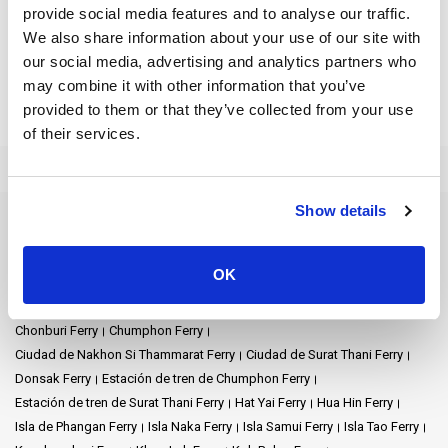
provide social media features and to analyse our traffic.
Si desea explorar más, Maw-Kaeng Junction es su punto de
We also share information about your use of our site with
partida hacia Surat Thani y Phuket. Surat Thani es famosa por su
our social media, advertising and analytics partners who
belleza natural. Es una visita obligada para los amantes de la
may combine it with other information that you’ve
naturaleza. Sumérjase en exuberantes paisajes, tranquilas playas
provided to them or that they’ve collected from your use
y deliciosa gastronomía mientras descubre este tesoro costero.
of their services.
Por otro lado, Phuket, la isla más grande de Tailandia, ofrece una
mezcla de animada vida nocturna, playas vírgenes y maravillas
culturales. Disfrute de los deportes acuáticos y saboree la
Show details
auténtica cocina tailandesa. Sumérjase en el rico patrimonio
Destinos de ferry
cultural de la isla durante toda su estancia..
Aeropuerto de Nakhon Si Thammarat Ferry
OK
Aeropuerto de Samui Ferry
Aeropuerto de Suvarnabhumi Ferry
Maw-Kaeng Junction es algo más que un lugar donde coger un
autobús; es una puerta de entrada a experiencias inolvidables.
Ao Nang Ferry
Ayutthaya Ferry
Bangkok Ferry
Chiang Mai Ferry
Tanto si le gusta la naturaleza como la cultura o la aventura, esta
Chonburi Ferry
Chumphon Ferry
estación tiene algo para todos los gustos. Su viaje por Tailandia
Ciudad de Nakhon Si Thammarat Ferry
Ciudad de Surat Thani Ferry
comienza aquí, donde podrá descubrir serenos parques,
Donsak Ferry
Estación de tren de Chumphon Ferry
saborear deliciosos postres tailandeses y conectar fácilmente
Estación de tren de Surat Thani Ferry
Hat Yai Ferry
Hua Hin Ferry
con lugares cautivadores como Surat Thani y Phuket.
Isla de Phangan Ferry
Isla Naka Ferry
Isla Samui Ferry
Isla Tao Ferry