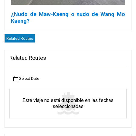
¿Nudo de Maw-Kaeng o nudo de Wang Mo
Kaeng?
Bienvenido a Maw-Kaeng Junction, su centro de transporte para
Related Routes
explorar la belleza de Tailandia. Esta bulliciosa parada de
autobús le conecta con Surat Thani y Phuket. Es el punto de
partida perfecto para su viaje por las maravillas de Tailandia. Su
Related Routes
ubicación es ideal. Está cerca del parque público Somdet Phra
Srinagarindra Park. Le espera una delicia de belleza natural y
delicias culturales.
Select Date
Acerca de Maw-Kaeng Junction
Maw-Kaeng Junction, también conocido como Wang Mo Kaeng
Este viaje no está disponible en las fechas
Junction, es más que un simple punto de tránsito. Es un destino
seleccionadas
en sí mismo. Enclavada en medio del sereno ambiente del
parque Somdet Phra Srinagarindra, esta estación le permite
comenzar su aventura con tranquilidad. El parque también se
conoce como Thai Chang. Proporciona una escapada pacífica
con estanques serenos y tranquilos senderos para pasear.