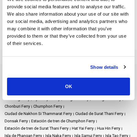
provide social media features and to analyse our traffic.
We also share information about your use of our site with
our social media, advertising and analytics partners who
may combine it with other information that you’ve
provided to them or that they’ve collected from your use
of their services.
Show details
Destinos de ferry
Aeropuerto de Nakhon Si Thammarat Ferry
OK
Aeropuerto de Samui Ferry
Aeropuerto de Suvarnabhumi Ferry
Ao Nang Ferry
Ayutthaya Ferry
Bangkok Ferry
Chiang Mai Ferry
Chonburi Ferry
Chumphon Ferry
Ciudad de Nakhon Si Thammarat Ferry
Ciudad de Surat Thani Ferry
Donsak Ferry
Estación de tren de Chumphon Ferry
Estación de tren de Surat Thani Ferry
Hat Yai Ferry
Hua Hin Ferry
Isla de Phangan Ferry
Isla Naka Ferry
Isla Samui Ferry
Isla Tao Ferry