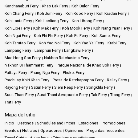
Kanchanaburi Ferry
Khao Lak Ferry
Koh Bulon Ferry
Koh Chang Ferry
Koh Jum Ferry
Koh Kood Ferry
Koh Kradan Ferry
Koh Lanta Ferry
Koh Laoliang Ferry
Koh Libong Ferry
Koh Lipe Ferry
Koh Mak Ferry
Koh Mook Ferry
Koh Nang Yuan Ferry
Koh Ngai Ferry
Koh Phi Phi Ferry
Koh Pu Ferry
Koh Samet Ferry
Koh Tarutao Ferry
Koh Yao Noi Ferry
Koh Yao Yai Ferry
Krabi Ferry
Lampang Ferry
Lamphun Ferry
Langkawi Ferry
Mae Hong Son Ferry
Nakhon Ratchasima Ferry
Nakhon Si Thammarat Ferry
Parque Nacional de Khao Sok Ferry
Pattaya Ferry
Phang Nga Ferry
Phuket Ferry
Prachuap Khiri Khan Ferry
Presa de Ratchaprapha Ferry
Railay Ferry
Rayong Ferry
Satun Ferry
Siem Reap Ferry
Songkhla Ferry
Surat Thani Ferry
Surat Thani Aeropuerto Ferry
Tak Ferry
Trang Ferry
Trat Ferry
Mapa del sitio
Inicio
Destinos
Schedules and Prices
Estaciones
Promociones
Eventos
Noticias
Operadores
Opiniones
Preguntas frecuentes
Travel Guide
Aviso legal
Términos y condiciones