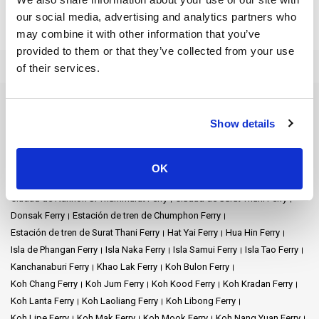
our social media, advertising and analytics partners who
¡Viaja de Bangkok a Koh Tao más rápido y mucho más barato!
may combine it with other information that you’ve
provided to them or that they’ve collected from your use
of their services.
Destinos de ferry
Show details
Aeropuerto de Nakhon Si Thammarat Ferry
Aeropuerto de Samui Ferry
Aeropuerto de Suvarnabhumi Ferry
Ao Nang Ferry
Ayutthaya Ferry
Bangkok Ferry
Chiang Mai Ferry
OK
Chonburi Ferry
Chumphon Ferry
Ciudad de Nakhon Si Thammarat Ferry
Ciudad de Surat Thani Ferry
Donsak Ferry
Estación de tren de Chumphon Ferry
Estación de tren de Surat Thani Ferry
Hat Yai Ferry
Hua Hin Ferry
Isla de Phangan Ferry
Isla Naka Ferry
Isla Samui Ferry
Isla Tao Ferry
Kanchanaburi Ferry
Khao Lak Ferry
Koh Bulon Ferry
Koh Chang Ferry
Koh Jum Ferry
Koh Kood Ferry
Koh Kradan Ferry
Koh Lanta Ferry
Koh Laoliang Ferry
Koh Libong Ferry
Koh Lipe Ferry
Koh Mak Ferry
Koh Mook Ferry
Koh Nang Yuan Ferry