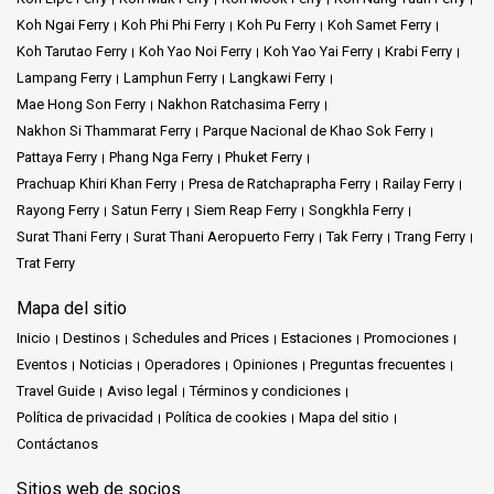
Koh Ngai Ferry
Koh Phi Phi Ferry
Koh Pu Ferry
Koh Samet Ferry
Koh Tarutao Ferry
Koh Yao Noi Ferry
Koh Yao Yai Ferry
Krabi Ferry
Lampang Ferry
Lamphun Ferry
Langkawi Ferry
Mae Hong Son Ferry
Nakhon Ratchasima Ferry
Nakhon Si Thammarat Ferry
Parque Nacional de Khao Sok Ferry
Pattaya Ferry
Phang Nga Ferry
Phuket Ferry
Prachuap Khiri Khan Ferry
Presa de Ratchaprapha Ferry
Railay Ferry
Rayong Ferry
Satun Ferry
Siem Reap Ferry
Songkhla Ferry
Surat Thani Ferry
Surat Thani Aeropuerto Ferry
Tak Ferry
Trang Ferry
Trat Ferry
Mapa del sitio
Inicio
Destinos
Schedules and Prices
Estaciones
Promociones
Eventos
Noticias
Operadores
Opiniones
Preguntas frecuentes
Travel Guide
Aviso legal
Términos y condiciones
Política de privacidad
Política de cookies
Mapa del sitio
Contáctanos
Sitios web de socios