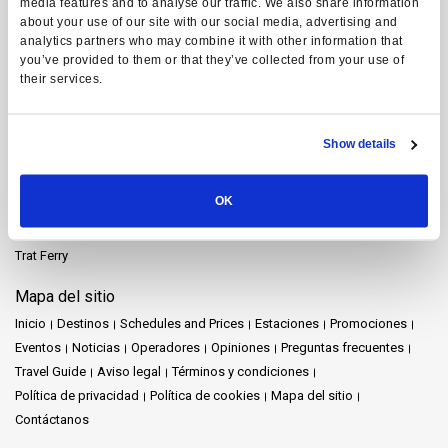
media features and to analyse our traffic. We also share information
Koh Lipe Ferry
Koh Mak Ferry
Koh Mook Ferry
Koh Nang Yuan Ferry
about your use of our site with our social media, advertising and
Koh Ngai Ferry
Koh Phi Phi Ferry
Koh Pu Ferry
Koh Samet Ferry
analytics partners who may combine it with other information that
you’ve provided to them or that they’ve collected from your use of
Koh Tarutao Ferry
Koh Yao Noi Ferry
Koh Yao Yai Ferry
Krabi Ferry
their services.
Lampang Ferry
Lamphun Ferry
Langkawi Ferry
Mae Hong Son Ferry
Nakhon Ratchasima Ferry
Nakhon Si Thammarat Ferry
Parque Nacional de Khao Sok Ferry
Show details
Pattaya Ferry
Phang Nga Ferry
Phuket Ferry
Prachuap Khiri Khan Ferry
Presa de Ratchaprapha Ferry
Railay Ferry
OK
Rayong Ferry
Satun Ferry
Siem Reap Ferry
Songkhla Ferry
Surat Thani Ferry
Surat Thani Aeropuerto Ferry
Tak Ferry
Trang Ferry
Trat Ferry
Mapa del sitio
Inicio
Destinos
Schedules and Prices
Estaciones
Promociones
Eventos
Noticias
Operadores
Opiniones
Preguntas frecuentes
Travel Guide
Aviso legal
Términos y condiciones
Política de privacidad
Política de cookies
Mapa del sitio
Contáctanos