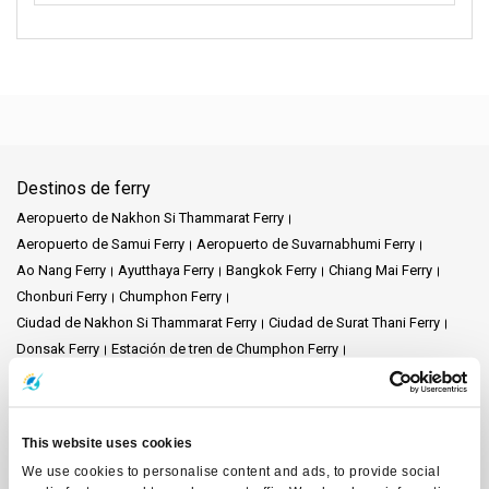
Destinos de ferry
Aeropuerto de Nakhon Si Thammarat Ferry
Aeropuerto de Samui Ferry
Aeropuerto de Suvarnabhumi Ferry
Ao Nang Ferry
Ayutthaya Ferry
Bangkok Ferry
Chiang Mai Ferry
Chonburi Ferry
Chumphon Ferry
Ciudad de Nakhon Si Thammarat Ferry
Ciudad de Surat Thani Ferry
Donsak Ferry
Estación de tren de Chumphon Ferry
Estación de tren de Surat Thani Ferry
Hat Yai Ferry
Hua Hin Ferry
Isla de Phangan Ferry
Isla Naka Ferry
Isla Samui Ferry
Isla Tao Ferry
Kanchanaburi Ferry
Khao Lak Ferry
Koh Bulon Ferry
This website uses cookies
Koh Chang Ferry
Koh Jum Ferry
Koh Kood Ferry
Koh Kradan Ferry
We use cookies to personalise content and ads, to provide social
Koh Lanta Ferry
Koh Laoliang Ferry
Koh Libong Ferry