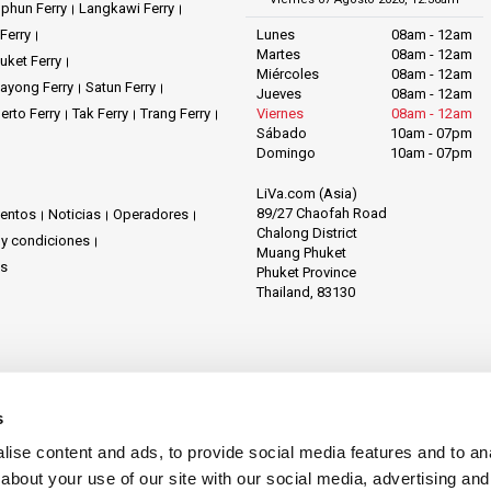
phun Ferry
Langkawi Ferry
Ferry
Lunes
08am - 12am
Martes
08am - 12am
uket Ferry
Miércoles
08am - 12am
ayong Ferry
Satun Ferry
Jueves
08am - 12am
erto Ferry
Tak Ferry
Trang Ferry
Viernes
08am - 12am
Sábado
10am - 07pm
Domingo
10am - 07pm
LiVa.com (Asia)
89/27 Chaofah Road
ventos
Noticias
Operadores
Chalong District
 y condiciones
Muang Phuket
os
Phuket Province
Thailand, 83130
s
ise content and ads, to provide social media features and to anal
about your use of our site with our social media, advertising and