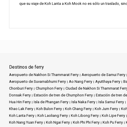
que su viaje de Koh Lanta a Koh Mook no es sólo un traslado, sino 
Destinos de ferry
Aeropuerto de Nakhon Si Thammarat Ferry
Aeropuerto de Samui Ferry
Aeropuerto de Suvarnabhumi Ferry
Ao Nang Ferry
Ayutthaya Ferry
Ba
Chonburi Ferry
Chumphon Ferry
Ciudad de Nakhon Si Thammarat Ferr
Donsak Ferry
Estación de tren de Chumphon Ferry
Estación de tren de
Hua Hin Ferry
Isla de Phangan Ferry
Isla Naka Ferry
Isla Samui Ferry
Khao Lak Ferry
Koh Bulon Ferry
Koh Chang Ferry
Koh Jum Ferry
Koh
Koh Lanta Ferry
Koh Laoliang Ferry
Koh Libong Ferry
Koh Lipe Ferry
Koh Nang Yuan Ferry
Koh Ngai Ferry
Koh Phi Phi Ferry
Koh Pu Ferry