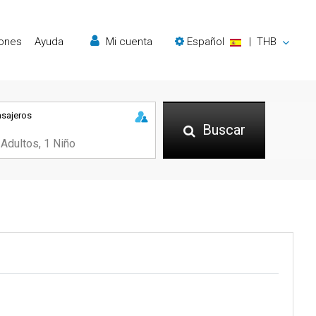
iones
Ayuda
Mi cuenta
Español
|
THB
asajeros
Buscar