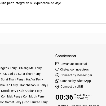
una parte integral de su experiencia de viaje.
Contáctanos
Enviar una solicitud
ngkok Ferry
Chiang Mai Ferry
Chatea con nosotros
y
Ciudad de Surat Thani Ferry
Connect by Messenger
 Surat Thani Ferry
Hat Yai Ferry
Connect by WhatsApp
Isla Tao Ferry
Kanchanaburi Ferry
Connect by LINE
 Kood Ferry
Koh Kradan Ferry
00:36
Time in Thailand
Koh Mak Ferry
Koh Mook Ferry
(UTC+07:00)
Koh Samet Ferry
Koh Tarutao Ferry
Viernes 07 Agosto 2026, 12:36am