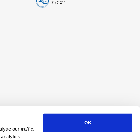
31/01211
OK
yse our traffic.
 analytics