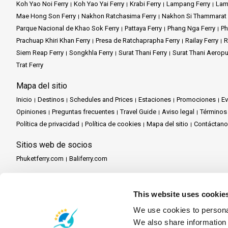
Koh Yao Noi Ferry
Koh Yao Yai Ferry
Krabi Ferry
Lampang Ferry
Lam
Mae Hong Son Ferry
Nakhon Ratchasima Ferry
Nakhon Si Thammarat 
Parque Nacional de Khao Sok Ferry
Pattaya Ferry
Phang Nga Ferry
Ph
Prachuap Khiri Khan Ferry
Presa de Ratchaprapha Ferry
Railay Ferry
R
Siem Reap Ferry
Songkhla Ferry
Surat Thani Ferry
Surat Thani Aeropu
Trat Ferry
Mapa del sitio
Inicio
Destinos
Schedules and Prices
Estaciones
Promociones
E
Opiniones
Preguntas frecuentes
Travel Guide
Aviso legal
Términos
Política de privacidad
Política de cookies
Mapa del sitio
Contáctan
Sitios web de socios
Phuketferry.com
Baliferry.com
Servicios de socios
Central de socios
Conviértete en socio
Travel Agent Program
This website uses cookie
We use cookies to personal
We also share information 