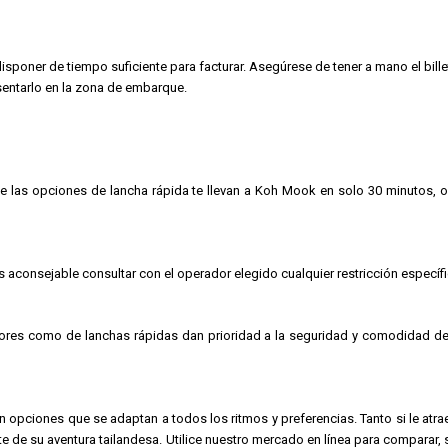
sponer de tiempo suficiente para facturar. Asegúrese de tener a mano el bille
sentarlo en la zona de embarque.
 que las opciones de lancha rápida te llevan a Koh Mook en solo 30 minutos,
es aconsejable consultar con el operador elegido cualquier restricción específ
res como de lanchas rápidas dan prioridad a la seguridad y comodidad de 
opciones que se adaptan a todos los ritmos y preferencias. Tanto si le atra
nte de su aventura tailandesa. Utilice nuestro mercado en línea para comparar,