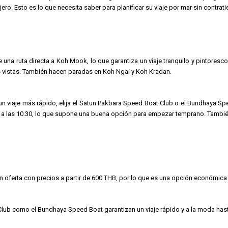
jero. Esto es lo que necesita saber para planificar su viaje por mar sin contra
 una ruta directa a Koh Mook, lo que garantiza un viaje tranquilo y pintores
les vistas. También hacen paradas en Koh Ngai y Koh Kradan.
n viaje más rápido, elija el Satun Pakbara Speed Boat Club o el Bundhaya Sp
 las 10.30, lo que supone una buena opción para empezar temprano. Tambié
ran oferta con precios a partir de 600 THB, por lo que es una opción económic
Club como el Bundhaya Speed Boat garantizan un viaje rápido y a la moda has