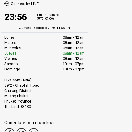
Connect by LINE
23:56
Time in Thailand
(UTC+07:00)
Jueves 06 Agosto 2026, 11:56pm
Lunes
08am - 12am
Martes
08am - 12am
Miércoles
08am - 12am
Jueves
08am - 12am
Viernes
08am - 12am
Sábado
10am - 07pm
Domingo
10am - 07pm
LiVa.com (Asia)
89/27 Chaofah Road
Chalong District
Muang Phuket
Phuket Province
Thailand, 83130
Conéctate con nosotros