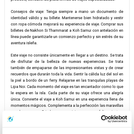
Consejos de viaje: Tenga siempre a mano un documento de
identidad válido y su billete. Mantenerse bien hidratado y vestir
con ropa cómoda mejorará su experiencia de viaje. Comprar sus
billetes de Nakhon Si Thammarat a Koh Samui con antelación en
línea puede garantizarle un comienzo perfecto y sin estrés de su
aventura isleña.
Este viaje no consiste únicamente en llegar a un destino. Se trata
de disfrutar de la belleza de nuevas experiencias. Se trata
también de empaparse de las impresionantes vistas y de crear
recuerdos que durarán toda la vida. Sentir la cálida luz del sol en
la piel a bordo de un ferry. Relajarse en las tranquilas playas de
Lipa Noi. Cada momento del viaje es tan encantador como lo que
le espera en la isla. Cada parte de su viaje ofrece una alegría
única. Convierte el viaje a Koh Samui en una experiencia llena de
momentos mágicos. Complementa a la perfección las maravillas
que le esperan. Brindo por un viaje seguro y feliz mientras
descubre todas las cosas asombrosas que Koh Samui puede
ofrecerle. Piense en ella como una caja de tesoros llena de bellas
vistas y animada cultura, lista para alegrar su corazón y maravillar