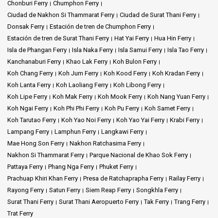
Chonburi Ferry
Chumphon Ferry
Ciudad de Nakhon Si Thammarat Ferry
Ciudad de Surat Thani Ferry
Donsak Ferry
Estación de tren de Chumphon Ferry
Estación de tren de Surat Thani Ferry
Hat Yai Ferry
Hua Hin Ferry
Isla de Phangan Ferry
Isla Naka Ferry
Isla Samui Ferry
Isla Tao Ferry
Kanchanaburi Ferry
Khao Lak Ferry
Koh Bulon Ferry
Koh Chang Ferry
Koh Jum Ferry
Koh Kood Ferry
Koh Kradan Ferry
Koh Lanta Ferry
Koh Laoliang Ferry
Koh Libong Ferry
Koh Lipe Ferry
Koh Mak Ferry
Koh Mook Ferry
Koh Nang Yuan Ferry
Koh Ngai Ferry
Koh Phi Phi Ferry
Koh Pu Ferry
Koh Samet Ferry
Koh Tarutao Ferry
Koh Yao Noi Ferry
Koh Yao Yai Ferry
Krabi Ferry
Lampang Ferry
Lamphun Ferry
Langkawi Ferry
Mae Hong Son Ferry
Nakhon Ratchasima Ferry
Nakhon Si Thammarat Ferry
Parque Nacional de Khao Sok Ferry
Pattaya Ferry
Phang Nga Ferry
Phuket Ferry
Prachuap Khiri Khan Ferry
Presa de Ratchaprapha Ferry
Railay Ferry
Rayong Ferry
Satun Ferry
Siem Reap Ferry
Songkhla Ferry
Surat Thani Ferry
Surat Thani Aeropuerto Ferry
Tak Ferry
Trang Ferry
Trat Ferry