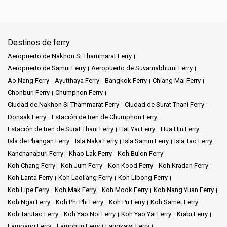
Destinos de ferry
Aeropuerto de Nakhon Si Thammarat Ferry
Aeropuerto de Samui Ferry
Aeropuerto de Suvarnabhumi Ferry
Ao Nang Ferry
Ayutthaya Ferry
Bangkok Ferry
Chiang Mai Ferry
Chonburi Ferry
Chumphon Ferry
Ciudad de Nakhon Si Thammarat Ferry
Ciudad de Surat Thani Ferry
Donsak Ferry
Estación de tren de Chumphon Ferry
Estación de tren de Surat Thani Ferry
Hat Yai Ferry
Hua Hin Ferry
Isla de Phangan Ferry
Isla Naka Ferry
Isla Samui Ferry
Isla Tao Ferry
Kanchanaburi Ferry
Khao Lak Ferry
Koh Bulon Ferry
Koh Chang Ferry
Koh Jum Ferry
Koh Kood Ferry
Koh Kradan Ferry
Koh Lanta Ferry
Koh Laoliang Ferry
Koh Libong Ferry
Koh Lipe Ferry
Koh Mak Ferry
Koh Mook Ferry
Koh Nang Yuan Ferry
Koh Ngai Ferry
Koh Phi Phi Ferry
Koh Pu Ferry
Koh Samet Ferry
Koh Tarutao Ferry
Koh Yao Noi Ferry
Koh Yao Yai Ferry
Krabi Ferry
Lampang Ferry
Lamphun Ferry
Langkawi Ferry