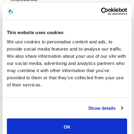
Tenga a mano el billete de ferry, el carné de identidad y cualquier
otro documento importante para evitar retrasos al embarcar.
Compruebe las horas de salida y llegada para asegurarse de que
This website uses cookies
sus planes de viaje se ajustan a lo previsto.
We use cookies to personalise content and ads, to
provide social media features and to analyse our traffic.
Ir de Nakhon Si Thammarat a Koh Tao es una experiencia que
combina un viaje en autobús con un trayecto en ferry, ofreciendo
We also share information about your use of our site with
impresionantes vistas por el camino. Esta ruta, con sus fáciles
our social media, advertising and analytics partners who
conexiones y bellos paisajes, es la clave para crear recuerdos
may combine it with other information that you’ve
duraderos. Recuerde que los servicios de ferry y autobús de
provided to them or that they’ve collected from your use
Nakhon Si Thammarat a Koh Tao, junto con información sobre
of their services.
horarios y precios, están diseñados para que disfrute al máximo
de su viaje.
Show details
OK
Últimos artículos