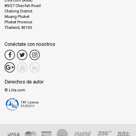
LiVa.com (Asia)
89/27 Chaofah Road
Chalong District
Muang Phuket
Phuket Province
Thailand, 83130
Conéctate con nosotros
Derechos de autor
© LiVa.com
TAT License
31/01211