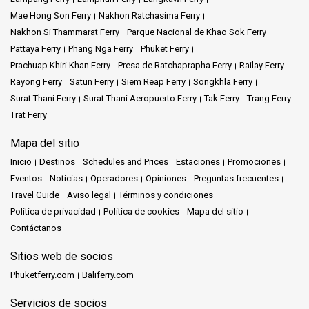
Mae Hong Son Ferry
Nakhon Ratchasima Ferry
Nakhon Si Thammarat Ferry
Parque Nacional de Khao Sok Ferry
Pattaya Ferry
Phang Nga Ferry
Phuket Ferry
Prachuap Khiri Khan Ferry
Presa de Ratchaprapha Ferry
Railay Ferry
Rayong Ferry
Satun Ferry
Siem Reap Ferry
Songkhla Ferry
Surat Thani Ferry
Surat Thani Aeropuerto Ferry
Tak Ferry
Trang Ferry
Trat Ferry
Mapa del sitio
Inicio
Destinos
Schedules and Prices
Estaciones
Promociones
Eventos
Noticias
Operadores
Opiniones
Preguntas frecuentes
Travel Guide
Aviso legal
Términos y condiciones
Política de privacidad
Política de cookies
Mapa del sitio
Contáctanos
Sitios web de socios
Phuketferry.com
Baliferry.com
Servicios de socios