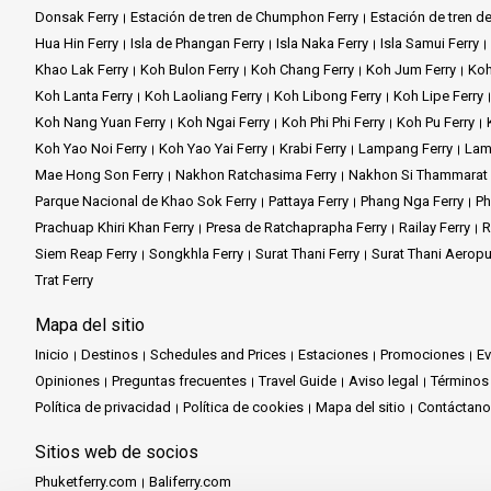
Donsak Ferry
Estación de tren de Chumphon Ferry
Estación de tren de
Hua Hin Ferry
Isla de Phangan Ferry
Isla Naka Ferry
Isla Samui Ferry
Khao Lak Ferry
Koh Bulon Ferry
Koh Chang Ferry
Koh Jum Ferry
Koh
Koh Lanta Ferry
Koh Laoliang Ferry
Koh Libong Ferry
Koh Lipe Ferry
Koh Nang Yuan Ferry
Koh Ngai Ferry
Koh Phi Phi Ferry
Koh Pu Ferry
Koh Yao Noi Ferry
Koh Yao Yai Ferry
Krabi Ferry
Lampang Ferry
Lam
Mae Hong Son Ferry
Nakhon Ratchasima Ferry
Nakhon Si Thammarat 
Parque Nacional de Khao Sok Ferry
Pattaya Ferry
Phang Nga Ferry
Ph
Prachuap Khiri Khan Ferry
Presa de Ratchaprapha Ferry
Railay Ferry
R
Siem Reap Ferry
Songkhla Ferry
Surat Thani Ferry
Surat Thani Aeropu
Trat Ferry
Mapa del sitio
Inicio
Destinos
Schedules and Prices
Estaciones
Promociones
E
Opiniones
Preguntas frecuentes
Travel Guide
Aviso legal
Términos
Política de privacidad
Política de cookies
Mapa del sitio
Contáctan
Sitios web de socios
Phuketferry.com
Baliferry.com