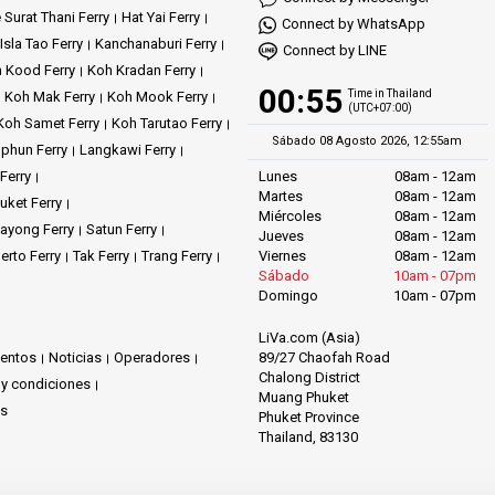
 Surat Thani Ferry
Hat Yai Ferry
Connect by WhatsApp
Isla Tao Ferry
Kanchanaburi Ferry
Connect by LINE
 Kood Ferry
Koh Kradan Ferry
00:55
Time in Thailand
Koh Mak Ferry
Koh Mook Ferry
(UTC+07:00)
Koh Samet Ferry
Koh Tarutao Ferry
Sábado 08 Agosto 2026, 12:55am
phun Ferry
Langkawi Ferry
Ferry
Lunes
08am - 12am
Martes
08am - 12am
uket Ferry
Miércoles
08am - 12am
ayong Ferry
Satun Ferry
Jueves
08am - 12am
erto Ferry
Tak Ferry
Trang Ferry
Viernes
08am - 12am
Sábado
10am - 07pm
Domingo
10am - 07pm
LiVa.com (Asia)
89/27 Chaofah Road
ventos
Noticias
Operadores
Chalong District
 y condiciones
Muang Phuket
os
Phuket Province
Thailand, 83130