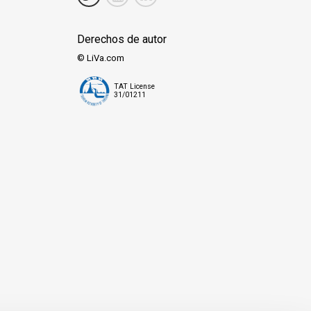
Derechos de autor
© LiVa.com
TAT License
31/01211