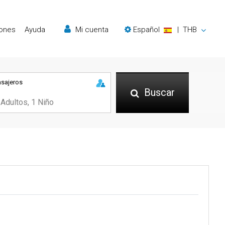
iones
Ayuda
Mi cuenta
Español
|
THB
asajeros
Buscar