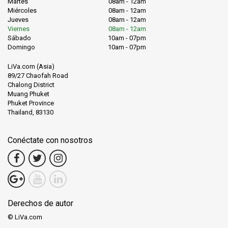
Martes
08am - 12am
Miércoles
08am - 12am
Jueves
08am - 12am
Viernes
08am - 12am
Sábado
10am - 07pm
Domingo
10am - 07pm
LiVa.com (Asia)
89/27 Chaofah Road
Chalong District
Muang Phuket
Phuket Province
Thailand, 83130
Conéctate con nosotros
Derechos de autor
© LiVa.com