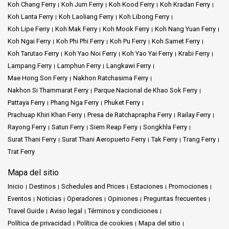
Koh Chang Ferry
Koh Jum Ferry
Koh Kood Ferry
Koh Kradan Ferry
Koh Lanta Ferry
Koh Laoliang Ferry
Koh Libong Ferry
Lo que hay que saber:
Koh Lipe Ferry
Koh Mak Ferry
Koh Mook Ferry
Koh Nang Yuan Ferry
Koh Ngai Ferry
Koh Phi Phi Ferry
Koh Pu Ferry
Koh Samet Ferry
Regatear en
Siem
Reap no es sólo una transacción; es un arte.
Koh Tarutao Ferry
Koh Yao Noi Ferry
Koh Yao Yai Ferry
Krabi Ferry
En Siem Reap se suele regatear por casi todo. Es una buena idea
Lampang Ferry
Lamphun Ferry
Langkawi Ferry
acordar el precio del tuk-tuk antes del viaje para evitar
Mae Hong Son Ferry
Nakhon Ratchasima Ferry
confusiones posteriores.
Nakhon Si Thammarat Ferry
Parque Nacional de Khao Sok Ferry
Pattaya Ferry
Phang Nga Ferry
Phuket Ferry
La
oferta
culinaria de Siem Reap
combina sabores
Prachuap Khiri Khan Ferry
Presa de Ratchaprapha Ferry
Railay Ferry
tradicionales con un toque global.
Rayong Ferry
Satun Ferry
Siem Reap Ferry
Songkhla Ferry
Surat Thani Ferry
Surat Thani Aeropuerto Ferry
Tak Ferry
Trang Ferry
Un puñado de frases en jemer es un puente hacia sonrisas
sinceras.
Trat Ferry
Mapa del sitio
La vida nocturna de Siem Reap,
rica en arte tradicional y
animados bares
, es imperdible.
Inicio
Destinos
Schedules and Prices
Estaciones
Promociones
Eventos
Noticias
Operadores
Opiniones
Preguntas frecuentes
Travel Guide
Aviso legal
Términos y condiciones
Política de privacidad
Política de cookies
Mapa del sitio