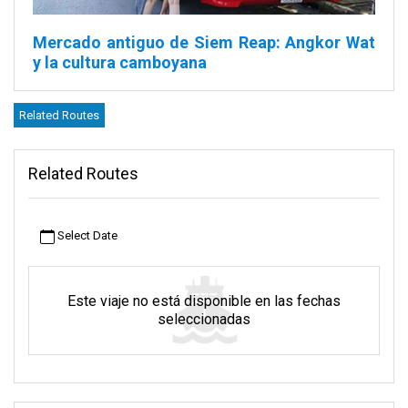
Mercado antiguo de Siem Reap:
Angkor Wat
y la cultura camboyana
Escondido en el corazón de Krong Siem Reap, el Viejo Mercado
Related Routes
es un vivo tapiz de la riqueza cultural de la región. Este mercado,
centro diario de la población local, ofrece de todo, desde
productos frescos hasta artesanía. Con el tiempo, se ha
Related Routes
convertido en un lugar popular para los viajeros, y muchos se
reúnen aquí antes de dirigirse a lugares como Bangkok. Si
planea viajar desde allí, procure llegar 30 minutos antes. Así
Select Date
tendrá tiempo suficiente para recorrer las concurridas calles del
mercado sin prisas.
Acerca de Siem Reap
Este viaje no está disponible en las fechas
seleccionadas
Siem Reap, en Camboya, no es sólo una ciudad; es una puerta al
mundo antiguo. Situada cerca del río Siem Reap, esta animada
ciudad es la más cercana al famoso Parque Arqueológico de
Angkor. Es Patrimonio de la Humanidad de la UNESCO. Aquí se
encuentran los magníficos Templos de Angkor, vestigios del