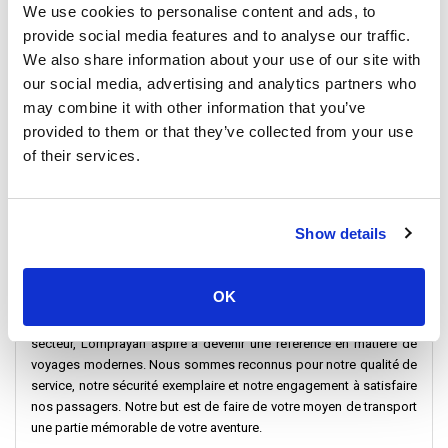
meilleures destinations du golfe de Thaïlande. Nos catamarans
We use cookies to personalise content and ads, to
ultrarapides, comme ceux reliant Koh Tao, Koh Phangan et Koh
provide social media features and to analyse our traffic.
Samui, rendent votre voyage passionnant. Profitez d’un confort
We also share information about your use of our site with
optimal et de paysages époustouflants qui vous émerveilleront.
our social media, advertising and analytics partners who
Mission et Vision
may combine it with other information that you’ve
provided to them or that they’ve collected from your use
of their services.
Lomprayah High-Speed Ferries Co Ltd s’engage fermement à
transformer votre expérience de voyage grâce à sa flotte de ferries
à grande vitesse. Notre objectif est de faciliter les déplacements
vers des destinations phares comme
Koh Tao
,
Koh Phangan
,
Koh
Show details
Samui
,
Bangkok
, et bien d'autres. Nous nous efforçons de garantir
des voyages sûrs, rapides et mémorables.
OK
Notre vision est de définir de nouveaux standards dans le domaine
des services de ferries à grande vitesse. En tant que leader du
secteur, Lomprayah aspire à devenir une référence en matière de
voyages modernes. Nous sommes reconnus pour notre qualité de
service, notre sécurité exemplaire et notre engagement à satisfaire
nos passagers. Notre but est de faire de votre moyen de transport
une partie mémorable de votre aventure.