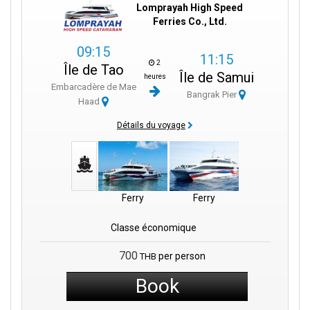
Lomprayah High Speed
Ferries Co., Ltd.
09:15
11:15
2
Île de Tao
Île de Samui
heures
Embarcadère de Mae
Bangrak Pier
Haad
Détails du voyage
Ferry
Ferry
Classe économique
700
per person
THB
Book