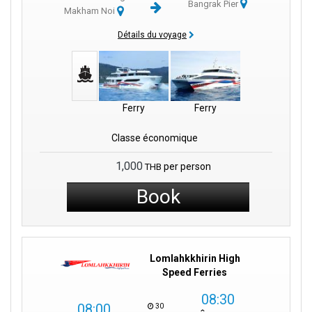
Bangrak Pier
Makham Noi
Vous pouvez y observer des traditions anciennes toujours
vivantes et des gratte-ciels modernes qui touchent le ciel. C’est
Détails du voyage
un endroit où le passé et le présent se rencontrent, offrant aux
visiteurs un aperçu unique de la Thaïlande.
Bangrak Pier est le point de départ de cette histoire
passionnante. Avec ses traditions vibrantes, sa cuisine
Ferry
Ferry
délicieuse et ses paysages naturels à couper le souffle, la
Thaïlande regorge d’expériences inoubliables.
Classe économique
L’aéroport de Samui
tout proche garantit des arrivées et
1,000
per person
THB
départs rapides.
Book
Pour les amateurs de culture, la statue du Grand Bouddha et les
bouddhas dorés environnants incarnent la foi de Ko Samui. Le
parc national d’Ang Thong, avec sa beauté naturelle préservée,
vous invite à l’exploration.
Lomlahkkhirin High
Bangrak Pier n’est pas seulement une station centrale pour les
Speed Ferries
bateaux, mais aussi un point de départ pour atteindre différentes
08:30
parties de l’île et d’autres lieux intéressants comme
Surat Thani.
08:00
30