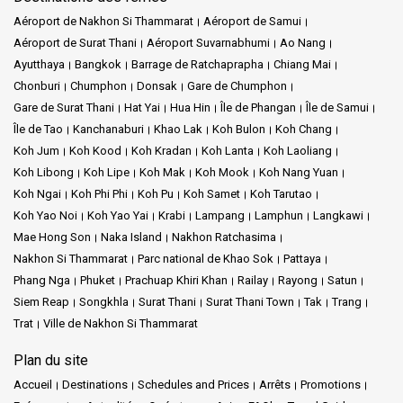
Aéroport de Nakhon Si Thammarat
Aéroport de Samui
Aéroport de Surat Thani
Aéroport Suvarnabhumi
Ao Nang
Ayutthaya
Bangkok
Barrage de Ratchaprapha
Chiang Mai
Chonburi
Chumphon
Donsak
Gare de Chumphon
Gare de Surat Thani
Hat Yai
Hua Hin
Île de Phangan
Île de Samui
Île de Tao
Kanchanaburi
Khao Lak
Koh Bulon
Koh Chang
Koh Jum
Koh Kood
Koh Kradan
Koh Lanta
Koh Laoliang
Koh Libong
Koh Lipe
Koh Mak
Koh Mook
Koh Nang Yuan
Koh Ngai
Koh Phi Phi
Koh Pu
Koh Samet
Koh Tarutao
Koh Yao Noi
Koh Yao Yai
Krabi
Lampang
Lamphun
Langkawi
Mae Hong Son
Naka Island
Nakhon Ratchasima
Nakhon Si Thammarat
Parc national de Khao Sok
Pattaya
Phang Nga
Phuket
Prachuap Khiri Khan
Railay
Rayong
Satun
Siem Reap
Songkhla
Surat Thani
Surat Thani Town
Tak
Trang
Trat
Ville de Nakhon Si Thammarat
Plan du site
Accueil
Destinations
Schedules and Prices
Arrêts
Promotions