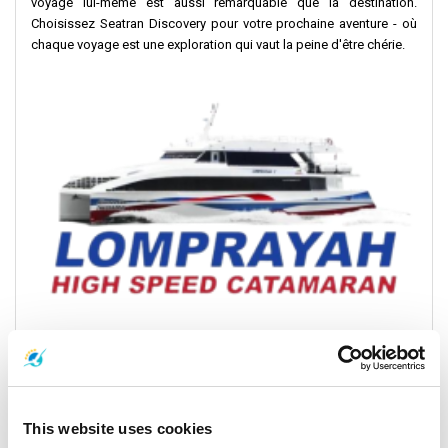
voyage lui-même est aussi remarquable que la destination.
Choisissez Seatran Discovery pour votre prochaine aventure - où
chaque voyage est une exploration qui vaut la peine d'être chérie.
Lomprayah : Votre porte d'entrée vers les
trésors du golfe de Thaïlande
This website uses cookies
Les ferries à grande vitesse Lomprayah vous emmènent vers les