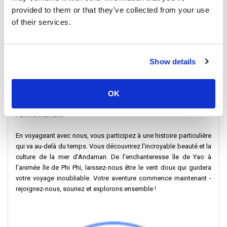
Escapade sur l'île de Phi Phi :
Préparez-vous à découvrir les
provided to them or that they’ve collected from your use
incroyables îles Phi Phi ! Elles offrent un mélange d'eaux bleues
of their services.
époustouflantes et d'ambiance animée - une véritable expérience
insulaire. Naviguez jusqu'à Koh Phi Phi sur des eaux turquoise pour
une aventure dont vous vous souviendrez toujours.
Show details
Le bateau rapide Koh Yao Sun Smile vous invite à prendre part à
une saga maritime en cours. Notre engagement va bien au-delà
OK
des frontières du voyage conventionnel ; nous sommes les
gardiens d'un service exceptionnel, de la sécurité et du respect de
l'environnement.
En voyageant avec nous, vous participez à une histoire particulière
qui va au-delà du temps. Vous découvrirez l'incroyable beauté et la
culture de la mer d'Andaman. De l'enchanteresse île de Yao à
l'animée île de Phi Phi, laissez-nous être le vent doux qui guidera
votre voyage inoubliable. Votre aventure commence maintenant -
rejoignez-nous, souriez et explorons ensemble !