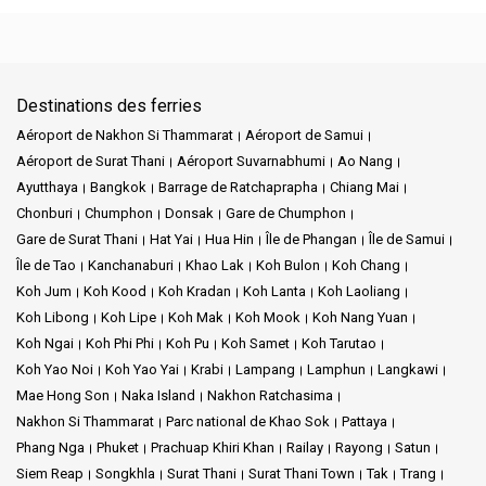
Destinations des ferries
Aéroport de Nakhon Si Thammarat
Aéroport de Samui
Aéroport de Surat Thani
Aéroport Suvarnabhumi
Ao Nang
Ayutthaya
Bangkok
Barrage de Ratchaprapha
Chiang Mai
Chonburi
Chumphon
Donsak
Gare de Chumphon
Gare de Surat Thani
Hat Yai
Hua Hin
Île de Phangan
Île de Samui
Île de Tao
Kanchanaburi
Khao Lak
Koh Bulon
Koh Chang
Koh Jum
Koh Kood
Koh Kradan
Koh Lanta
Koh Laoliang
Koh Libong
Koh Lipe
Koh Mak
Koh Mook
Koh Nang Yuan
Koh Ngai
Koh Phi Phi
Koh Pu
Koh Samet
Koh Tarutao
Koh Yao Noi
Koh Yao Yai
Krabi
Lampang
Lamphun
Langkawi
Mae Hong Son
Naka Island
Nakhon Ratchasima
Nakhon Si Thammarat
Parc national de Khao Sok
Pattaya
Phang Nga
Phuket
Prachuap Khiri Khan
Railay
Rayong
Satun
Siem Reap
Songkhla
Surat Thani
Surat Thani Town
Tak
Trang