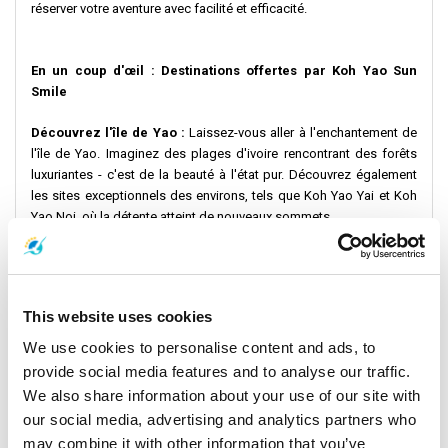
réserver votre aventure avec facilité et efficacité.
En un coup d'œil : Destinations offertes par Koh Yao Sun
Smile
Découvrez l'île de Yao :
Laissez-vous aller à l'enchantement de
l'île de Yao. Imaginez des plages d'ivoire rencontrant des forêts
luxuriantes - c'est de la beauté à l'état pur. Découvrez également
les sites exceptionnels des environs, tels que Koh Yao Yai et Koh
Yao Noi, où la détente atteint de nouveaux sommets.
La magie de la baie de Phang Nga :
Plongez dans la baie de
Phang Nga, un endroit composé d'immenses îles rocheuses dans
des eaux bleues. Vous n'avez jamais rien vu de tel. Ne manquez
This website uses cookies
pas non plus la côte d'Ao Nang, qui est une pure merveille.
We use cookies to personalise content and ads, to
Le charme de la côte de Krabi :
Plongez dans le charme de la
provide social media features and to analyse our traffic.
côte de Krabi, où les plages étincelantes et les créatures marines
We also share information about your use of our site with
colorées créent une scène calme. Ne manquez pas non plus de
our social media, advertising and analytics partners who
profiter de la magie d'Ao Nang.
may combine it with other information that you’ve