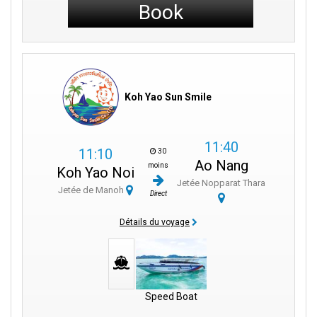
Book
Koh Yao Sun Smile
11:40
11:10
30
Ao Nang
moins
Koh Yao Noi
Jetée Nopparat Thara
Jetée de Manoh
Direct
Détails du voyage
Speed Boat