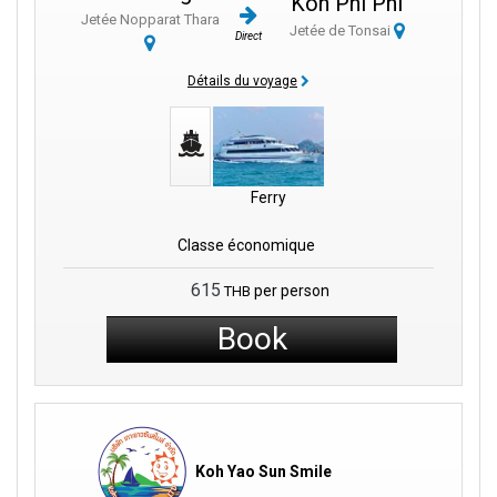
Koh Phi Phi
Jetée Nopparat Thara
à proximité du pittoresque Ao Nang Krabi, l'embarcadère offre
Jetée de Tonsai
Direct
une vue imprenable sur le vaste océan. Les plages de Thara
Beach et de Noppharat Thara Beach sont propices à la détente.
Détails du voyage
Les eaux scintillantes invitent les aventuriers à explorer les
mystères qu'elles recèlent.
Envie d'en savoir plus ? Prenez un bateau à longue queue et
découvrez les îles enchanteresses des environs. Koh Phi Phi et
Ferry
Koh Phi font partie des nombreux joyaux qui vous attendent.
Après une journée en mer, rien de tel qu'un massage thaï
Classe économique
traditionnel sur la plage de Nopparat Thara.
615
per person
THB
Et pour les gourmands, la jetée est entourée d'une pléthore de
bars et de restaurants. La diversité des plats proposés, de
Book
l'authentique cuisine thaïlandaise aux spécialités internationales,
fait de ce lieu une expérience à part entière. À l'approche de la
tombée de la nuit, vous pouvez vous rendre en tuk tuk au marché
nocturne animé de Krabi Town. Vous pouvez aussi vous détendre
dans l'ambiance des bars et des restaurants d'Ao Nang, au bord
de la plage.
Koh Yao Sun Smile