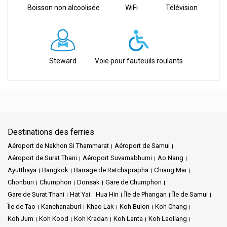
Boisson non alcoolisée
WiFi
Télévision
Steward
Voie pour fauteuils roulants
Destinations des ferries
Aéroport de Nakhon Si Thammarat
Aéroport de Samui
Aéroport de Surat Thani
Aéroport Suvarnabhumi
Ao Nang
Ayutthaya
Bangkok
Barrage de Ratchaprapha
Chiang Mai
Chonburi
Chumphon
Donsak
Gare de Chumphon
Gare de Surat Thani
Hat Yai
Hua Hin
Île de Phangan
Île de Samui
Île de Tao
Kanchanaburi
Khao Lak
Koh Bulon
Koh Chang
Koh Jum
Koh Kood
Koh Kradan
Koh Lanta
Koh Laoliang