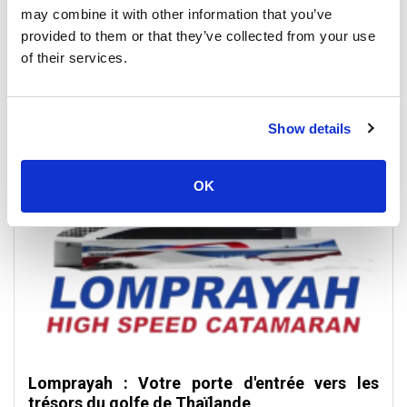
de la commodité de planifier votre voyage à l'avance.
may combine it with other information that you’ve
provided to them or that they’ve collected from your use
Que vous recherchiez une traversée rapide de 30 minutes
of their services.
vers une île voisine ou un trajet plus long reliant Koh Tao à
d'autres destinations spectaculaires, Lomlahkkhirin High
Speed Ferries vous offre des services sûrs, confortables et
fiables.
Show details
OK
Lomprayah : Votre porte d'entrée vers les
trésors du golfe de Thaïlande