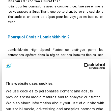
Itinéraire 3 : Koh Tao à Surat Thani
Idéal pour les connexions avec le continent, cet itinéraire emmène
les voyageurs à Surat Thani, une porte d'entrée vers le sud de la
Thaïlande et un point de départ pour les voyages en bus ou en
avion.
Pourquoi Choisir Lomlahkkhirin ?
Lomlahkkhirin High Speed Ferries se distingue parmi les
entreprises opérant dans la région par ses horaires fiables, ses
navires modernes et son approche centrée sur le client. La
politique favorable aux animaux de compagnie de l’opérateur,
associée à des horaires flexibles et à plusieurs quais comme celui
de Thong Sala, en fait un choix pratique pour tous les voyageurs.
This website uses cookies
Réservation Facile
We use cookies to personalise content and ads, to
provide social media features and to analyse our traffic.
Gagnez du temps en réservant vos billets de ferry en ligne sur
We also share information about your use of our site with
Ferrysamui.com. Consultez les prix, les horaires et les itinéraires en
quelques clics. Évitez les tracas des visites en bureau et profitez
our social media, advertising and analytics partners who