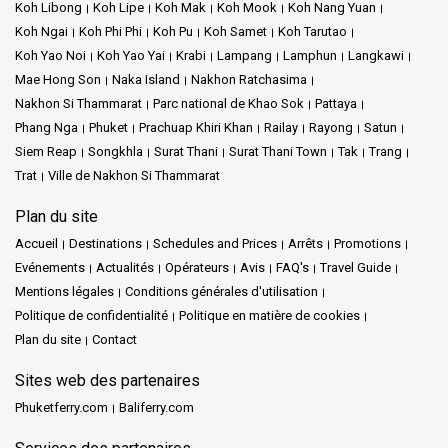
Koh Libong
Koh Lipe
Koh Mak
Koh Mook
Koh Nang Yuan
Koh Ngai
Koh Phi Phi
Koh Pu
Koh Samet
Koh Tarutao
Koh Yao Noi
Koh Yao Yai
Krabi
Lampang
Lamphun
Langkawi
Mae Hong Son
Naka Island
Nakhon Ratchasima
Nakhon Si Thammarat
Parc national de Khao Sok
Pattaya
Phang Nga
Phuket
Prachuap Khiri Khan
Railay
Rayong
Satun
Siem Reap
Songkhla
Surat Thani
Surat Thani Town
Tak
Trang
Trat
Ville de Nakhon Si Thammarat
Plan du site
Accueil
Destinations
Schedules and Prices
Arrêts
Promotions
Evénements
Actualités
Opérateurs
Avis
FAQ's
Travel Guide
Mentions légales
Conditions générales d'utilisation
Politique de confidentialité
Politique en matière de cookies
Plan du site
Contact
Sites web des partenaires
Phuketferry.com
Baliferry.com