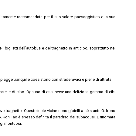
 altamente raccomandata per il suo valore paesaggistico e la sua
i biglietti dell'autobus e del traghetto in anticipo, soprattutto nei
piagge tranquille coesistono con strade vivaci e piene di attività.
arelle di cibo. Ognuno di essi serve una deliziosa gamma di cibi
e traghetto. Queste isole vicine sono gioielli a sé stanti. Offrono
ndo. Koh Tao è spesso definita il paradiso dei subacquei. È rinomata
ggi montuosi.