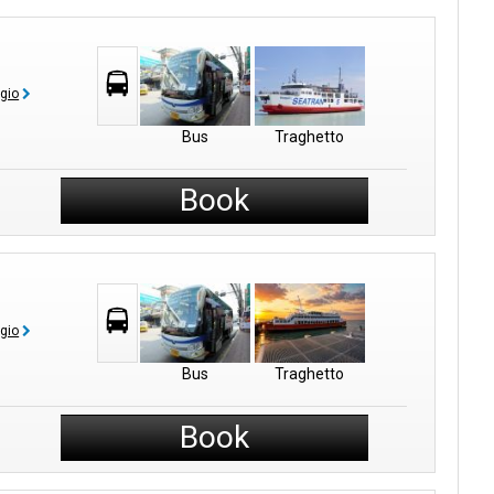
ggio
Bus
Traghetto
Book
ggio
Bus
Traghetto
Book