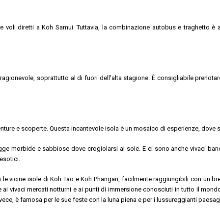
e voli diretti a Koh Samui. Tuttavia, la combinazione autobus e traghetto è
gionevole, soprattutto al di fuori dell'alta stagione. È consigliabile prenotare 
vventure e scoperte. Questa incantevole isola è un mosaico di esperienze, dove s
ge morbide e sabbiose dove crogiolarsi al sole. E ci sono anche vivaci banc
esotici.
le vicine isole di Koh Tao e Koh Phangan, facilmente raggiungibili con un brev
 ai vivaci mercati notturni e ai punti di immersione conosciuti in tutto il mo
invece, è famosa per le sue feste con la luna piena e per i lussureggianti paesa