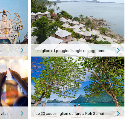
ui
I migliori e i peggiori luoghi di soggiorno a Koh Samui
Tutto quello che c'è da sapere sulla vita notturna a Koh Samui
Le 20 cose migliori da fare a Koh Samui