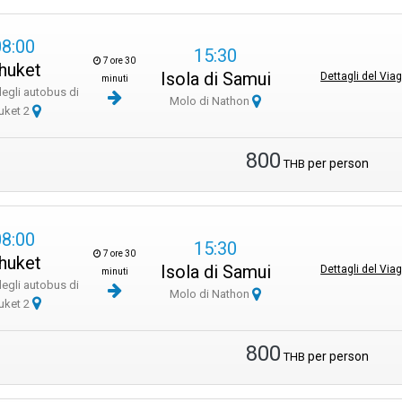
08:00
15:30
7 ore 30
huket
Isola di Samui
Dettagli del Via
minuti
degli autobus di
Molo di Nathon
uket 2
800
per person
THB
08:00
15:30
7 ore 30
huket
Isola di Samui
Dettagli del Via
minuti
degli autobus di
Molo di Nathon
uket 2
800
per person
THB