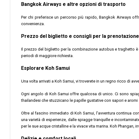
Bangkok Airways e altre opzioni di trasporto
Per chi preferisce un percorso più rapido, Bangkok Airways offr
convenienza.
Prezzo del biglietto e consigli per la prenotazione
Il prezzo del biglietto per la combinazione autobus e traghetto è ra
periodi di maggiore richiesta.
Esplorare Koh Samui
Una volta arrivati a Koh Samui, vi troverete in un regno ricco di a
Ogni angolo di Koh Samui offre qualcosa di unico. Ci sono spiag
thailandesi che stuzzicano le papille gustative con sapori e aromi 
Oltre al fascino immediato di Koh Samui, l'avventura continua con 
una varietà di esperienze, dalle spiagge tranquille e incontaminate
per le sue acque cristalline e la vivace vita marina. Koh Phangan, 
Delizie e comfort locali