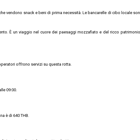
i che vendono snack e beni di prima necessità. Le bancarelle di cibo locale so
nto. È un viaggio nel cuore dei paesaggi mozzafiato e del ricco patrimonio cu
operatori offrono servizi su questa rotta.
lle 09:00.
ona è di 640 THB.