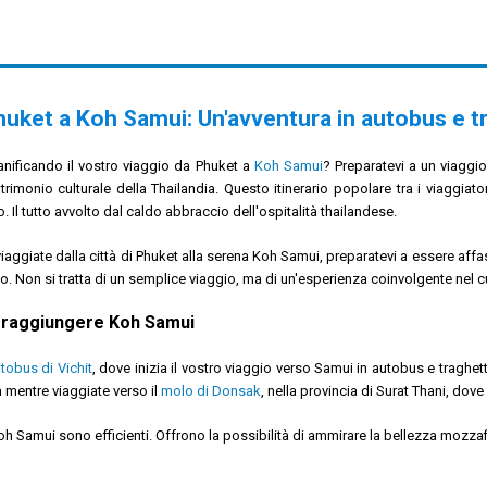
huket a Koh Samui:
Un'avventura in autobus e t
anificando il vostro viaggio da Phuket a
Koh Samui
? Preparatevi a un viaggi
trimonio culturale della Thailandia. Questo itinerario popolare tra i viaggiat
o. Il tutto avvolto dal caldo abbraccio dell'ospitalità thailandese.
iaggiate dalla città di Phuket alla serena Koh Samui, preparatevi a essere affas
o. Non si tratta di un semplice viaggio, ma di un'esperienza coinvolgente nel c
raggiungere Koh Samui
tobus di Vichit
, dove inizia il vostro viaggio verso Samui in autobus e traghe
 mentre viaggiate verso il
molo di Donsak
, nella provincia di Surat Thani, dove
Koh Samui sono efficienti. Offrono la possibilità di ammirare la bellezza mozzaf