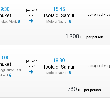
09:30
15:45
6 ore 15
huket
Isola di Samui
Dettagli del Via
minuti
Phuket: Vichit
Molo di Nathon
1,300
per person
THB
10:00
18:30
8 ore 30
huket
Isola di Samui
Dettagli del Via
minuti
degli autobus di
Molo di Nathon
uket 1
780
per person
THB