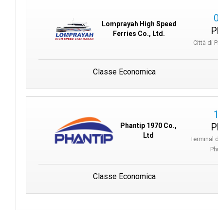
Lomprayah High Speed
P
Ferries Co., Ltd.
Città di 
Classe Economica
P
Phantip 1970 Co.,
Ltd
Terminal 
Ph
Classe Economica