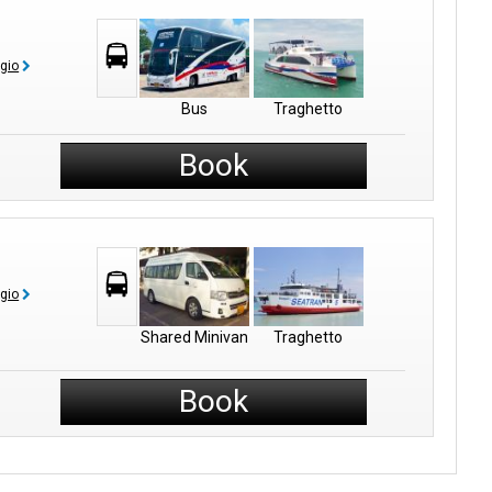
ggio
Bus
Traghetto
Book
ggio
Shared Minivan
Traghetto
Book