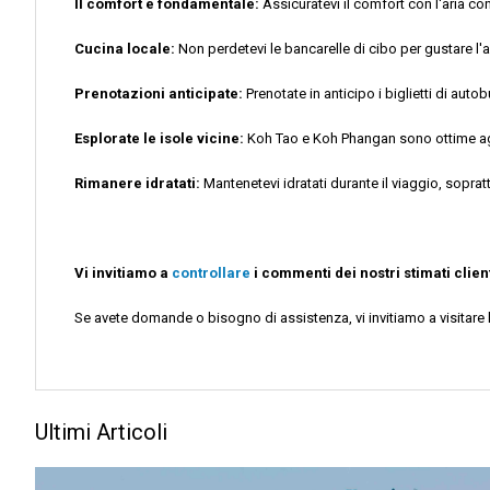
Il comfort è fondamentale:
Assicuratevi il comfort con l'aria con
Cucina locale:
Non perdetevi le bancarelle di cibo per gustare l'
Prenotazioni anticipate:
Prenotate in anticipo i biglietti di auto
Esplorate le isole vicine:
Koh Tao e Koh Phangan sono ottime aggi
Rimanere idratati:
Mantenetevi idratati durante il viaggio, soprattu
Vi invitiamo a
controllare
i commenti dei nostri stimati client
Se avete domande o bisogno di assistenza, vi invitiamo a visitare 
Ultimi Articoli