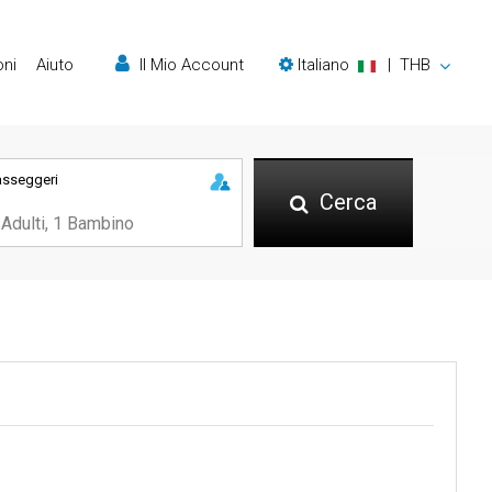
oni
Aiuto
Il Mio Account
Italiano
|
THB
asseggeri
Cerca