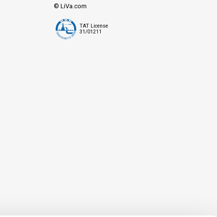
© LiVa.com
TAT License
31/01211