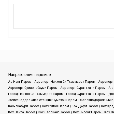
Направления паромов
Ао Нанг Паром
Аэропорт Накхон Си Тхаммарат Паром
Аэропорт
Аэропорт Суварнабхуми Паром
Аэропорт Сураттхани Паром
Аю
Город Накхон Си Тхаммарат Паром
Город Сураттхани Паром
До
Железнодорожная станция Чумпхон Паром
Железнодорожный во
Канчанабури Паром
Кох Булон Паром
Кох Джум Паром
Кох Кра
Кох Ланта Паром
Кох Лаолианг Паром
Кох Либонг Паром
Кох Л