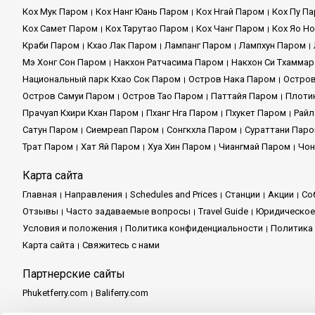
Кох Мук Паром
Кох Нанг Юань Паром
Кох Нгай Паром
Кох Пу П
Кох Самет Паром
Кох Тарутао Паром
Кох Чанг Паром
Кох Яо Н
Краби Паром
Кхао Лак Паром
Лампанг Паром
Лампхун Паром
Мэ Хонг Сон Паром
Накхон Ратчасима Паром
Накхон Си Тхамма
Национальный парк Кхао Сок Паром
Остров Нака Паром
Остров
Остров Самуи Паром
Остров Тао Паром
Паттайя Паром
Плоти
Прачуап Кхири Кхан Паром
Пханг Нга Паром
Пхукет Паром
Райл
Сатун Паром
Сиемреап Паром
Сонгкхла Паром
Сураттани Пар
Трат Паром
Хат Яй Паром
Хуа Хин Паром
Чиангмай Паром
Чон
Карта сайта
Главная
Направления
Schedules and Prices
Cтанции
Акции
Со
Отзывы
Часто задаваемые вопросы
Travel Guide
Юридическое
Условия и положения
Политика конфиденциальности
Политика 
Карта сайта
Свяжитесь с нами
Партнерские сайты
Phuketferry.com
Baliferry.com