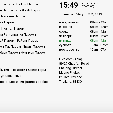
15:49
Time in Thailand
аром
Кох Пхи Пхи Паром
(UTC+07:00)
ой Паром
Кох Яо Яй Паром
пятница 07 Август 2026, 03:49pm
Лангкави Паром
рат Паром
понедельник
08am - 12am
вторник
08am - 12am
 Пханган Паром
среда
08am - 12am
на Ратчапрапха Паром
четверг
08am - 12am
ай Паром
Районг Паром
пятница
08am - 12am
суббота
10am - 07pm
ом
Так Паром
Транг Паром
воскресенье
10am - 07pm
бури Паром
Чумпхон Паром
LiVa.com (Asia)
89/27 Chaofah Road
Chalong District
бытия
Новости
Операторы
Muang Phuket
 уведомление
Phuket Province
Thailand, 83130
использования файлов cookie