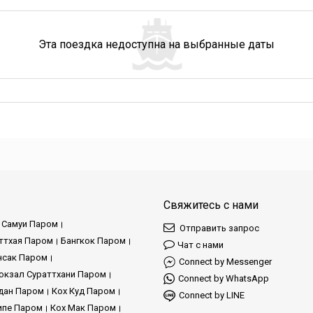
Эта поездка недоступна на выбранные даты
Свяжитесь с нами
 Самуи Паром
Отправить запрос
ттхая Паром
Бангкок Паром
Чат с нами
нсак Паром
Connect by Messenger
кзал Сураттхани Паром
Connect by WhatsApp
дан Паром
Кох Куд Паром
Connect by LINE
ипе Паром
Кох Мак Паром