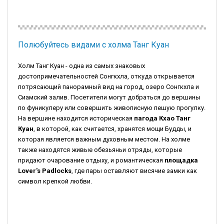
Полюбуйтесь видами с холма Танг Куан
Холм Танг Куан - одна из самых знаковых
достопримечательностей Сонгкхла, откуда открывается
потрясающий панорамный вид на город, озеро Сонгкхла и
Сиамский залив. Посетители могут добраться до вершины
по фуникулеру или совершить живописную пешую прогулку.
На вершине находится историческая
пагода Кхао Танг
Куан
, в которой, как считается, хранятся мощи Будды, и
которая является важным духовным местом. На холме
также находятся живые обезьяньи отряды, которые
придают очарование отдыху, и романтическая
площадка
Lover's Padlocks
, где пары оставляют висячие замки как
символ крепкой любви.