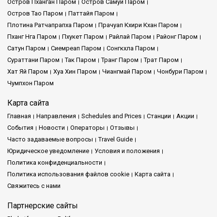
Остров Пханган Паром
Остров Самуи Паром
Остров Тао Паром
Паттайя Паром
Плотина Ратчапрапха Паром
Прачуап Кхири Кхан Паром
Пханг Нга Паром
Пхукет Паром
Райлай Паром
Районг Паром
Сатун Паром
Сиемреап Паром
Сонгкхла Паром
Сураттани Паром
Так Паром
Транг Паром
Трат Паром
Хат Яй Паром
Хуа Хин Паром
Чиангмай Паром
Чонбури Паром
Чумпхон Паром
Карта сайта
Главная
Направления
Schedules and Prices
Cтанции
Акции
События
Новости
Операторы
Отзывы
Часто задаваемые вопросы
Travel Guide
Юридическое уведомление
Условия и положения
Политика конфиденциальности
Политика использования файлов cookie
Карта сайта
Свяжитесь с нами
Партнерские сайты