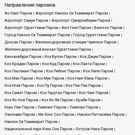
Направления паромов
Ао Нанг Паром
Аэропорт Накхон Си Тхаммарат Паром
Аэропорт Самуи Паром
Аэропорт Суварнабхуми Паром
Аэропорт Сураттхани Паром
Аюттхая Паром
Бангкок Паром
Город Накхон Си Тхаммарат Паром
Город Сураттхани Паром
Донсак Паром
Железнодорожная станция Чумпхон Паром
Железнодорожный вокзал Сураттхани Паром
Канчанабури Паром
Кох Булон Паром
Кох Джум Паром
Кох Крадан Паром
Кох Куд Паром
Кох Ланта Паром
Кох Лаолианг Паром
Кох Либонг Паром
Кох Липе Паром
Кох Мак Паром
Кох Мук Паром
Кох Нанг Юань Паром
Кох Нгай Паром
Кох Пу Паром
Кох Пхи Пхи Паром
Кох Самет Паром
Кох Тарутао Паром
Кох Чанг Паром
Кох Яо Ной Паром
Кох Яо Яй Паром
Краби Паром
Кхао Лак Паром
Лампанг Паром
Лампхун Паром
Лангкави Паром
Мэ Хонг Сон Паром
Накхон Ратчасима Паром
Накхон Си Тхаммарат Паром
Национальный парк Кхао Сок Паром
Остров Нака Паром