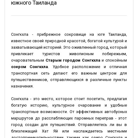
южного Таиланда
Сонгкхла - прибрежное сокровище на юге Таиланда,
известное своей природной красотой, богатой культурой и
захватывающей историей. Это оживленный город, который
привлекает туристов живописным побережьем,
очаровательным
Старым городом Сонгкхла
и спокойным
озером Сонгкхла
. Удобное расположение и отличная
транспортная сеть делают его важным центром для
путешественников, отправляющихся в различные пункты
назначения.
Сонгкхла - это место, которое стоит посетить, предлагая
богатую историю, культурное очарование и удобные
транспортные возможности. От эффективных автобусных
маршрутов до расслабляющих паромных переправ - этот
город создан для путешествий. Отправляетесь ли вы в
близлежащий Хат Яй или наслаждаетесь местными
достопримечательностями, такими как озеро Сонгкхла и