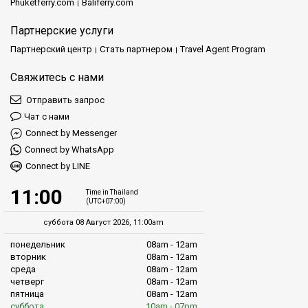
Phuketferry.com
Baliferry.com
Партнерские услуги
Партнерский центр
Стать партнером
Travel Agent Program
Свяжитесь с нами
Отправить запрос
Чат с нами
Connect by Messenger
Connect by WhatsApp
Connect by LINE
11:00
Time in Thailand
(UTC+07:00)
суббота 08 Август 2026, 11:00am
понедельник
08am - 12am
вторник
08am - 12am
среда
08am - 12am
четверг
08am - 12am
пятница
08am - 12am
суббота
10am - 07pm