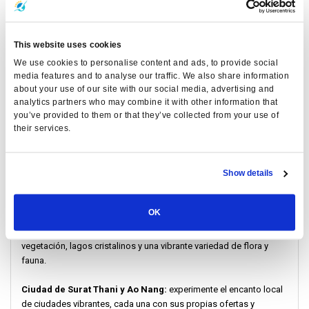
convenientes.
Imagínese envuelto en las impresionantes vistas de las costas,
This website uses cookies
islas y ciudades de Tailandia durante todo su viaje. ¡Hace que su
We use cookies to personalise content and ads, to provide social
experiencia de viaje sea aún más increíble!
media features and to analyse our traffic. We also share information
about your use of our site with our social media, advertising and
De un vistazo: Explorando los diversos paisajes
analytics partners who may combine it with other information that
you’ve provided to them or that they’ve collected from your use of
their services.
Koh Samui y Koh Phangan:
recorra playas vírgenes, abrace la
cultura local y baile bajo el cielo iluminado por la luna durante la
famosa Fiesta de la Luna Llena.
Show details
Koh Lanta:
Adéntrese en un paraíso tranquilo conocido por su
belleza intacta y su atmósfera serena.
OK
Parque Nacional Khao Sok:
Sumérgete en una exuberante
vegetación, lagos cristalinos y una vibrante variedad de flora y
fauna.
Ciudad de Surat Thani y Ao Nang:
experimente el encanto local
de ciudades vibrantes, cada una con sus propias ofertas y