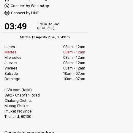
Connect by WhatsApp
Connect by LINE
03:49
Time in Thailand
(UTC+07:00)
Martes 11 Agosto 2026, 03:49am
Lunes
08am - 12am
Martes
08am - 12am
Miércoles
08am - 12am
Jueves
08am - 12am
Viernes
08am - 12am
Sábado
10am - 07pm
Domingo
10am - 07pm
LiVa.com (Asia)
89/27 Chaofah Road
Chalong District
Muang Phuket
Phuket Province
Thailand, 83130
Conéctate con nosotros