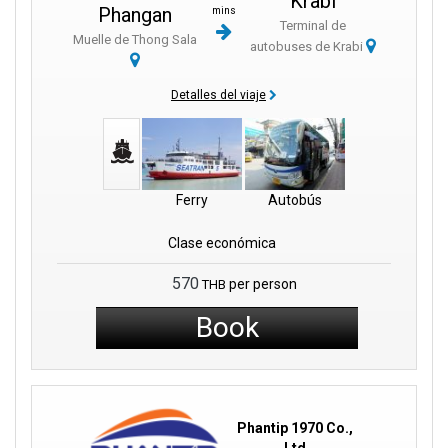
Krabi
Phangan
mins
Terminal de
El sur de Tailandia es famoso por su mezcla única de belleza
Muelle de Thong Sala
autobuses de Krabi
natural, templos cautivadores y bulliciosos mercados nocturnos.
La región se llena de vida cuando se pone el sol, y mercados
Detalles del viaje
como el famoso Walking Street se convierten en centros de
actividad. Desde exquisiteces locales hasta recuerdos
artesanales, estos mercados nocturnos son una delicia para los
sentidos.
Ferry
Autobús
La estación de autobuses de Krabi es el centro de todas las
aventuras en el sur de Tailandia. Se trata de un gran nudo de
Clase económica
transportes con multitud de opciones de autobús, lo que facilita
enormemente a los viajeros la visita a distintas partes de
570
per person
THB
Tailandia. Desde la estación, destinos como Surat Thani,
Bangkok y muchos otros destinos populares de Tailandia están
Book
a sólo un billete de distancia.
Si desea comprar billetes, la estación cuenta con mostradores
especiales para ello. Allí trabajan personas amables que pueden
ayudar e informar. Fuera de la estación hay muchos Tuk Tuks.
Phantip 1970 Co.,
Pueden llevarle rápidamente a lugares cercanos.