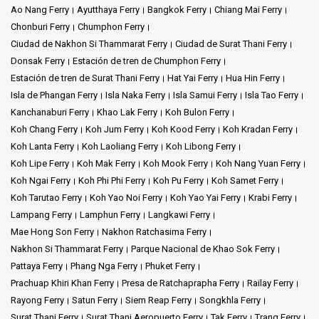
Ao Nang Ferry
Ayutthaya Ferry
Bangkok Ferry
Chiang Mai Ferry
Chonburi Ferry
Chumphon Ferry
Ciudad de Nakhon Si Thammarat Ferry
Ciudad de Surat Thani Ferry
Donsak Ferry
Estación de tren de Chumphon Ferry
Estación de tren de Surat Thani Ferry
Hat Yai Ferry
Hua Hin Ferry
Isla de Phangan Ferry
Isla Naka Ferry
Isla Samui Ferry
Isla Tao Ferry
Kanchanaburi Ferry
Khao Lak Ferry
Koh Bulon Ferry
Koh Chang Ferry
Koh Jum Ferry
Koh Kood Ferry
Koh Kradan Ferry
Koh Lanta Ferry
Koh Laoliang Ferry
Koh Libong Ferry
Koh Lipe Ferry
Koh Mak Ferry
Koh Mook Ferry
Koh Nang Yuan Ferry
Koh Ngai Ferry
Koh Phi Phi Ferry
Koh Pu Ferry
Koh Samet Ferry
Koh Tarutao Ferry
Koh Yao Noi Ferry
Koh Yao Yai Ferry
Krabi Ferry
Lampang Ferry
Lamphun Ferry
Langkawi Ferry
Mae Hong Son Ferry
Nakhon Ratchasima Ferry
Nakhon Si Thammarat Ferry
Parque Nacional de Khao Sok Ferry
Pattaya Ferry
Phang Nga Ferry
Phuket Ferry
Prachuap Khiri Khan Ferry
Presa de Ratchaprapha Ferry
Railay Ferry
Rayong Ferry
Satun Ferry
Siem Reap Ferry
Songkhla Ferry
Surat Thani Ferry
Surat Thani Aeropuerto Ferry
Tak Ferry
Trang Ferry