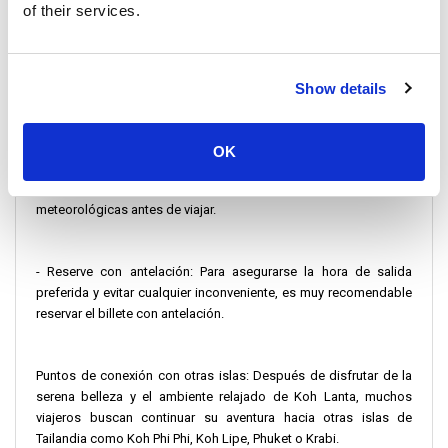
of their services.
- Variaciones estacionales: Tenga en cuenta que los horarios y
las operaciones pueden variar en función de la temporada, con
algunos servicios limitados o suspendidos durante los meses
de monzón.
Show details
- Medidas de seguridad: Todos los operadores dan prioridad a
OK
su seguridad, con medidas que garantizan un viaje seguro y
cómodo. También es aconsejable comprobar las condiciones
meteorológicas antes de viajar.
- Reserve con antelación: Para asegurarse la hora de salida
preferida y evitar cualquier inconveniente, es muy recomendable
reservar el billete con antelación.
Puntos de conexión con otras islas: Después de disfrutar de la
serena belleza y el ambiente relajado de Koh Lanta, muchos
viajeros buscan continuar su aventura hacia otras islas de
Tailandia como Koh Phi Phi, Koh Lipe, Phuket o Krabi.