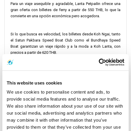
Para un viaje asequible y agradable, Lanta Petpailin ofrece una
gran oferta con billetes de ferry a partir de 550 THB, lo que la
convierte en una opción económica pero acogedora.
Si lo que busca es velocidad, los billetes desde Koh Ngai, tanto
el Satun Pakbara Speed Boat Club como el Bundhaya Speed
Boat garantizan un viaje rápido y a la moda a Koh Lanta, con
precios a partir de 620 THB.
Instrucciones de facturación:
This website uses cookies
Para una salida tranquila y sin complicaciones, se aconseja a los
viajeros que se presenten en el punto de facturación al menos 30
We use cookies to personalise content and ads, to
minutos antes de la salida programada. Asegúrese de tener a
provide social media features and to analyse our traffic.
mano el billete, un documento de identidad válido y todos los
We also share information about your use of our site with
documentos de viaje necesarios.
our social media, advertising and analytics partners who
may combine it with other information that you’ve
Información importante sobre el viaje
provided to them or that they’ve collected from your use