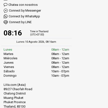
Chatea con nosotros
Connect by Messenger
Connect by WhatsApp
Connect by LINE
08:16
Time in Thailand
(UTC+07:00)
Lunes 10 Agosto 2026, 08:16am
Lunes
08am - 12am
Martes
08am - 12am
Miércoles
08am - 12am
Jueves
08am - 12am
Viernes
08am - 12am
Sábado
10am - 07pm
Domingo
10am - 07pm
LiVa.com (Asia)
89/27 Chaofah Road
Chalong District
Muang Phuket
Phuket Province
Thailand, 83130