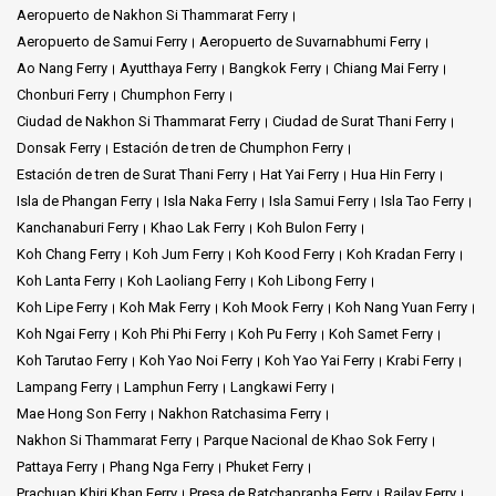
Aeropuerto de Nakhon Si Thammarat Ferry
Aeropuerto de Samui Ferry
Aeropuerto de Suvarnabhumi Ferry
Ao Nang Ferry
Ayutthaya Ferry
Bangkok Ferry
Chiang Mai Ferry
Chonburi Ferry
Chumphon Ferry
Ciudad de Nakhon Si Thammarat Ferry
Ciudad de Surat Thani Ferry
Donsak Ferry
Estación de tren de Chumphon Ferry
Estación de tren de Surat Thani Ferry
Hat Yai Ferry
Hua Hin Ferry
Isla de Phangan Ferry
Isla Naka Ferry
Isla Samui Ferry
Isla Tao Ferry
Kanchanaburi Ferry
Khao Lak Ferry
Koh Bulon Ferry
Koh Chang Ferry
Koh Jum Ferry
Koh Kood Ferry
Koh Kradan Ferry
Koh Lanta Ferry
Koh Laoliang Ferry
Koh Libong Ferry
Koh Lipe Ferry
Koh Mak Ferry
Koh Mook Ferry
Koh Nang Yuan Ferry
Koh Ngai Ferry
Koh Phi Phi Ferry
Koh Pu Ferry
Koh Samet Ferry
Koh Tarutao Ferry
Koh Yao Noi Ferry
Koh Yao Yai Ferry
Krabi Ferry
Lampang Ferry
Lamphun Ferry
Langkawi Ferry
Mae Hong Son Ferry
Nakhon Ratchasima Ferry
Nakhon Si Thammarat Ferry
Parque Nacional de Khao Sok Ferry
Pattaya Ferry
Phang Nga Ferry
Phuket Ferry
Prachuap Khiri Khan Ferry
Presa de Ratchaprapha Ferry
Railay Ferry