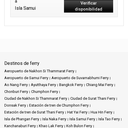
a
Verificar
Isla Samui
disponibilidad
Destinos de ferry
Aeropuerto de Nakhon Si Thammarat Ferry
Aeropuerto de Samui Ferry
Aeropuerto de Suvarnabhumi Ferry
Ao Nang Ferry
Ayutthaya Ferry
Bangkok Ferry
Chiang Mai Ferry
Chonburi Ferry
Chumphon Ferry
Ciudad de Nakhon Si Thammarat Ferry
Ciudad de Surat Thani Ferry
Donsak Ferry
Estación de tren de Chumphon Ferry
Estación de tren de Surat Thani Ferry
Hat Yai Ferry
Hua Hin Ferry
Isla de Phangan Ferry
Isla Naka Ferry
Isla Samui Ferry
Isla Tao Ferry
Kanchanaburi Ferry
Khao Lak Ferry
Koh Bulon Ferry