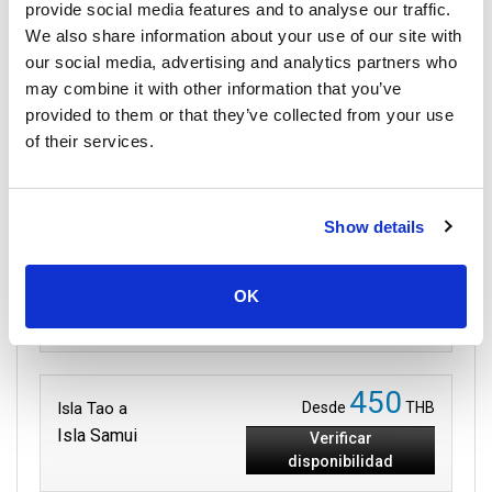
Fiesta de la Luna Llena 2025
provide social media features and to analyse our traffic.
We also share information about your use of our site with
our social media, advertising and analytics partners who
29 Octubre 2025
may combine it with other information that you’ve
Todas las ubicaciones
provided to them or that they’ve collected from your use
of their services.
Rutas a Isla Samui
Show details
199
Isla de Phangan a
Desde
THB
Isla Samui
OK
Verificar
disponibilidad
450
Isla Tao a
Desde
THB
Isla Samui
Verificar
disponibilidad