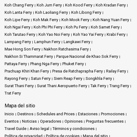
Koh Chang Ferry
Koh Jum Ferry
Koh Kood Ferry
Koh Kradan Ferry
Koh Lanta Ferry
Koh Laoliang Ferry
Koh Libong Ferry
Koh Lipe Ferry
Koh Mak Ferry
Koh Mook Ferry
Koh Nang Yuan Ferry
Koh Ngai Ferry
Koh Phi Phi Ferry
Koh Pu Ferry
Koh Samet Ferry
Koh Tarutao Ferry
Koh Yao Noi Ferry
Koh Yao Yai Ferry
Krabi Ferry
Lampang Ferry
Lamphun Ferry
Langkawi Ferry
Mae Hong Son Ferry
Nakhon Ratchasima Ferry
Nakhon Si Thammarat Ferry
Parque Nacional de Khao Sok Ferry
Pattaya Ferry
Phang Nga Ferry
Phuket Ferry
Prachuap Khiri Khan Ferry
Presa de Ratchaprapha Ferry
Railay Ferry
Rayong Ferry
Satun Ferry
Siem Reap Ferry
Songkhla Ferry
Surat Thani Ferry
Surat Thani Aeropuerto Ferry
Tak Ferry
Trang Ferry
Trat Ferry
Mapa del sitio
Inicio
Destinos
Schedules and Prices
Estaciones
Promociones
Eventos
Noticias
Operadores
Opiniones
Preguntas frecuentes
Travel Guide
Aviso legal
Términos y condiciones
Política de privacidad
Política de cookies
Mapa del sitio