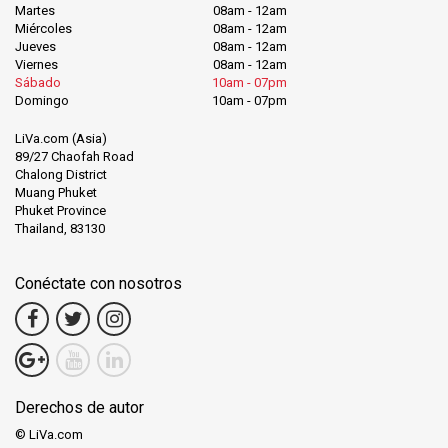
Martes
08am - 12am
Miércoles
08am - 12am
Jueves
08am - 12am
Viernes
08am - 12am
Sábado
10am - 07pm
Domingo
10am - 07pm
LiVa.com (Asia)
89/27 Chaofah Road
Chalong District
Muang Phuket
Phuket Province
Thailand, 83130
Conéctate con nosotros
Derechos de autor
© LiVa.com