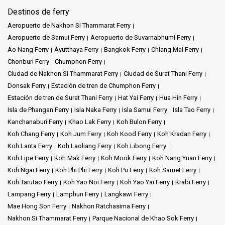
Destinos de ferry
Aeropuerto de Nakhon Si Thammarat Ferry
Aeropuerto de Samui Ferry
Aeropuerto de Suvarnabhumi Ferry
Ao Nang Ferry
Ayutthaya Ferry
Bangkok Ferry
Chiang Mai Ferry
Chonburi Ferry
Chumphon Ferry
Ciudad de Nakhon Si Thammarat Ferry
Ciudad de Surat Thani Ferry
Donsak Ferry
Estación de tren de Chumphon Ferry
Estación de tren de Surat Thani Ferry
Hat Yai Ferry
Hua Hin Ferry
Isla de Phangan Ferry
Isla Naka Ferry
Isla Samui Ferry
Isla Tao Ferry
Kanchanaburi Ferry
Khao Lak Ferry
Koh Bulon Ferry
Koh Chang Ferry
Koh Jum Ferry
Koh Kood Ferry
Koh Kradan Ferry
Koh Lanta Ferry
Koh Laoliang Ferry
Koh Libong Ferry
Koh Lipe Ferry
Koh Mak Ferry
Koh Mook Ferry
Koh Nang Yuan Ferry
Koh Ngai Ferry
Koh Phi Phi Ferry
Koh Pu Ferry
Koh Samet Ferry
Koh Tarutao Ferry
Koh Yao Noi Ferry
Koh Yao Yai Ferry
Krabi Ferry
Lampang Ferry
Lamphun Ferry
Langkawi Ferry
Mae Hong Son Ferry
Nakhon Ratchasima Ferry
Nakhon Si Thammarat Ferry
Parque Nacional de Khao Sok Ferry