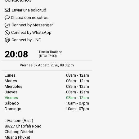
Enviar una solicitud
Chatea con nosotros
Connect by Messenger
Connect by WhatsApp
Connect by LINE
20:08
Time in Thailand
(UTC+07:00)
Viernes 07 Agosto 2026, 08:08pm
Lunes
08am - 12am
Martes
08am - 12am
Miércoles
08am - 12am
Jueves
08am - 12am
Viernes
08am - 12am
Sábado
10am - 07pm
Domingo
10am - 07pm
LiVa.com (Asia)
89/27 Chaofah Road
Chalong District
Muang Phuket