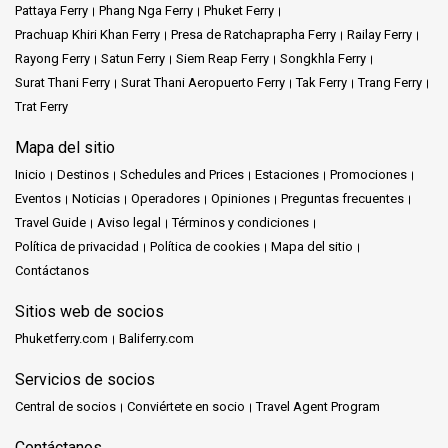
Pattaya Ferry
Phang Nga Ferry
Phuket Ferry
Prachuap Khiri Khan Ferry
Presa de Ratchaprapha Ferry
Railay Ferry
Rayong Ferry
Satun Ferry
Siem Reap Ferry
Songkhla Ferry
Surat Thani Ferry
Surat Thani Aeropuerto Ferry
Tak Ferry
Trang Ferry
Trat Ferry
Mapa del sitio
Inicio
Destinos
Schedules and Prices
Estaciones
Promociones
Eventos
Noticias
Operadores
Opiniones
Preguntas frecuentes
Travel Guide
Aviso legal
Términos y condiciones
Política de privacidad
Política de cookies
Mapa del sitio
Contáctanos
Sitios web de socios
Phuketferry.com
Baliferry.com
Servicios de socios
Central de socios
Conviértete en socio
Travel Agent Program
Contáctanos