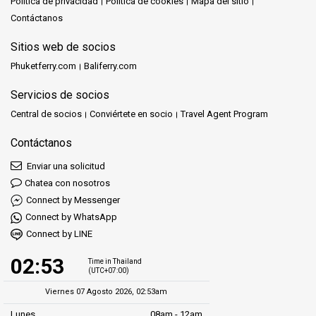
Política de privacidad
Política de cookies
Mapa del sitio
Contáctanos
Sitios web de socios
Phuketferry.com
Baliferry.com
Servicios de socios
Central de socios
Conviértete en socio
Travel Agent Program
Contáctanos
Enviar una solicitud
Chatea con nosotros
Connect by Messenger
Connect by WhatsApp
Connect by LINE
02:53
Time in Thailand
(UTC+07:00)
Viernes 07 Agosto 2026, 02:53am
Lunes
08am - 12am