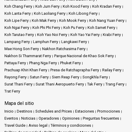
Koh Chang Ferry
Koh Jum Ferry
Koh Kood Ferry
Koh Kradan Ferry
Koh Lanta Ferry
Koh Laoliang Ferry
Koh Libong Ferry
Koh Lipe Ferry
Koh Mak Ferry
Koh Mook Ferry
Koh Nang Yuan Ferry
Koh Ngai Ferry
Koh Phi Phi Ferry
Koh Pu Ferry
Koh Samet Ferry
Koh Tarutao Ferry
Koh Yao Noi Ferry
Koh Yao Yai Ferry
Krabi Ferry
Lampang Ferry
Lamphun Ferry
Langkawi Ferry
Mae Hong Son Ferry
Nakhon Ratchasima Ferry
Nakhon Si Thammarat Ferry
Parque Nacional de Khao Sok Ferry
Pattaya Ferry
Phang Nga Ferry
Phuket Ferry
Prachuap Khiri Khan Ferry
Presa de Ratchaprapha Ferry
Railay Ferry
Rayong Ferry
Satun Ferry
Siem Reap Ferry
Songkhla Ferry
Surat Thani Ferry
Surat Thani Aeropuerto Ferry
Tak Ferry
Trang Ferry
Trat Ferry
Mapa del sitio
Inicio
Destinos
Schedules and Prices
Estaciones
Promociones
Eventos
Noticias
Operadores
Opiniones
Preguntas frecuentes
Travel Guide
Aviso legal
Términos y condiciones