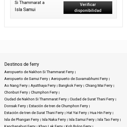
Si Thammarat a
Verificar
Isla Samui
disponibilidad
Destinos de ferry
Aeropuerto de Nakhon Si Thammarat Ferry
Aeropuerto de Samui Ferry
Aeropuerto de Suvarnabhumi Ferry
Ao Nang Ferry
Ayutthaya Ferry
Bangkok Ferry
Chiang Mai Ferry
Chonburi Ferry
Chumphon Ferry
Ciudad de Nakhon Si Thammarat Ferry
Ciudad de Surat Thani Ferry
Donsak Ferry
Estación de tren de Chumphon Ferry
Estación de tren de Surat Thani Ferry
Hat Yai Ferry
Hua Hin Ferry
Isla de Phangan Ferry
Isla Naka Ferry
Isla Samui Ferry
Isla Tao Ferry
Kanchanaburi Ferry
Khao Lak Ferry
Koh Bulon Ferry