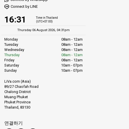
Connect by LINE
16:31
Time in Thailand
(UTC+07:00)
Thursday 06 August 2026, 04:31pm
Monday
08am - 12am
Tuesday
08am - 12am
Wednesday
08am - 12am
Thursday
08am - 12am
Friday
08am - 12am
Saturday
10am - 07pm
Sunday
10am - 07pm
LiVa.com (Asia)
89/27 Chaofah Road
Chalong District
Muang Phuket
Phuket Province
Thailand, 83130
연결하기