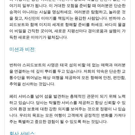
식물을 볼 수 있어요. 마치 자연 속의 크고 아름다운 수족관 같은 곳
야기의 일부가 됩니다. 이 거대한 모험을 준비할 때 여러분은 단순한
이에요.
승객이 아니라는 사실을 명심하세요. 여러분은 탐험하고, 놀라운 것
을 찾고, 자신만의 이야기를 책임지는 용감한 사람입니다. 번하야 스
많은 사람들이 코피피 같은 곳을 가지만 코크라단을 아는 사람은
피드보트와 함께 미지의 세계로 항해할 준비를 하세요. 바다의 물결
많지 않아요. 그만큼 더 조용하고 평화로운 느낌을 줍니다. 부드러
이 비밀을 간직한 곳이며, 새로운 지평선마다 경이로움과 설렘이 가
운 해변에 누워 잔잔한 파도 소리를 들으며 주변에 사람이 적다고
득한 새로운 이야기가 펼쳐집니다.
상상해 보세요. 아름다운 섬을 거의 온전히 혼자서 누리는 것과 같
습니다! 조용하고 아름다운 휴양지를 찾고 있다면 코 크라단은 여
미션과 비전:
행에 추가하기에 완벽한 장소입니다.
번하야 스피드보트의 사명은 태국 섬의 비할 데 없는 매력과 여러분
마지막으로 코 란타입니다. 코 란타는 안다만 해의 매혹적인 섬으
을 연결하는 데 깊이 뿌리를 두고 있습니다. 저희의 약속은 단순한 교
로, 다양한 풍경과 여유로운 분위기로 유명해요. 부드러운 모래사
통수단을 뛰어넘는 해상 여행을 제공하여 모든 항해에 안전, 편안함,
장에서 야생동물로 가득한 울창한 밀림으로 이어지는 깨끗한 해변
추억을 선사하는 것입니다.
을 자랑합니다. 태국 전통 마을과 현대적인 리조트 및 식당이 조화
롭게 공존하는 문화와 자연이 어우러진 섬입니다. 여행객들은 이
페리 서비스를 넘어 섬을 발견하는 총체적인 관문이 되기 위해 노력
섬의 고요한 분위기를 좋아합니다. 많은 사람들이 스노클링과 다이
하고 있습니다. 당사는 탁월한 서비스를 제공하고 항상 신뢰할 수 있
빙을 통해 수중 생물들을 구경하는 것을 좋아합니다. 다른 사람들
으며 환경 보호에 대한 강한 의지를 보여주는 것으로 정평이 나 있습
은 그냥 휴식을 취하는 것을 선호합니다. 그들은 해변의 카페에 앉
니다. 우리의 목표는 모든 여행이 고객에게 긍정적인 변화를 가져다
아 휴식을 취합니다. 그리고 일몰을 감상하기도 하죠. 모두에게 다
주는 특별하고 중요한 경험이 될 수 있도록 하는 것입니다.
양한 선택지가 있는 곳입니다. 코란타는 모험과 평온함을 모두 추
구하는 사람들에게 안식처입니다. 태국 섬 여행 일정에서 꼭 방문
회사 서비스: