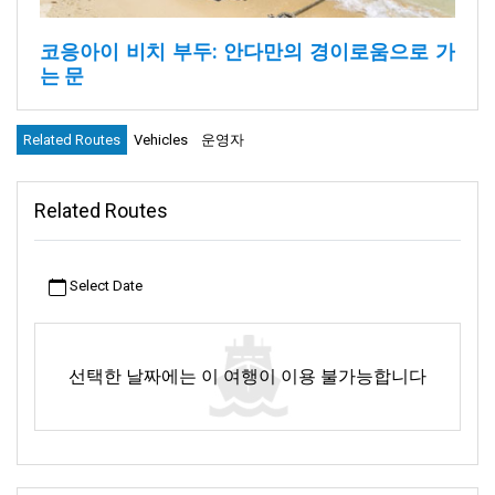
코응아이 비치 부두:
안다만의 경이로움으로 가
는 문
자연과 가까워졌다고 느꼈던 순간을 기억하시나요? 작은 소리나
Related Routes
Vehicles
운영자
광경 하나하나에 살아 숨 쉬는 듯한 경외감을 느꼈던 순간을요? 코
응아이 비치 제티가 모든 방문객에게 약속하는 마법 같은 순간입니
다. 이곳에서 광활한 안다만 바다는 단순히 흐르는 것이 아니라 먼
Related Routes
모험과 숨겨진 보물에 대한 이야기를 들려줍니다. 눈을 감고 발밑
의 부드럽고 따뜻한 모래를 느껴보세요. 마치 자연이 만든 카펫처
럼 한 걸음 더 나아가 탐험하도록 초대합니다. 그리고 모든 지저귀
Select Date
는 소리, 바스락거리는 소리, 파도소리가 여러분을 위해 연주되는
열대 교향곡의 일부인 것만 같습니다. 코응아이 비치 부두에 서서
코응아이와 인근 지역에서 놀라운 모험을 즐길 준비를 하세요. 하
지만 이 부두가 시작점이 아니라는 사실을 잊지 마세요. 이곳은 그
선택한 날짜에는 이 여행이 이용 불가능합니다
자체로 특별한 장소입니다. 놀라움과 아름다움, 추억으로 가득한
이야기의 시작입니다. 이제 페이지를 넘길 준비가 되셨나요?
코응아이 비치 제티 소개