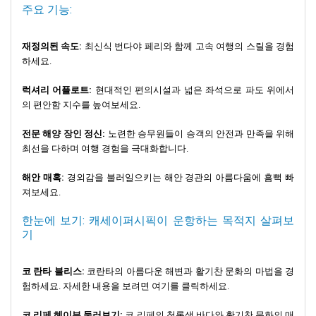
주요 기능:
위해 조수 간만의 차 일정을 확인하세요.
재정의된 속도:
최신식 번다야 페리와 함께 고속 여행의 스릴을 경험
하세요.
럭셔리 어플로트:
현대적인 편의시설과 넓은 좌석으로 파도 위에서
의 편안함 지수를 높여보세요.
전문 해양 장인 정신:
노련한 승무원들이 승객의 안전과 만족을 위해
최선을 다하며 여행 경험을 극대화합니다.
해안 매혹:
경외감을 불러일으키는 해안 경관의 아름다움에 흠뻑 빠
져보세요.
한눈에 보기: 캐세이퍼시픽이 운항하는 목적지 살펴보
기
코 란타 블리스:
코란타의 아름다운 해변과 활기찬 문화의 마법을 경
험하세요. 자세한 내용을 보려면 여기를 클릭하세요.
코 리페 헤이븐 둘러보기:
코 리페의 청록색 바다와 활기찬 문화의 매