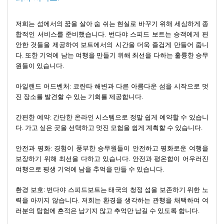
해야 할 곳입니다.
코응아이 비치 부두에 서 있으면 수많은 모험의 교차로에 서 있습
저희는 섬에서의 꿈을 살아 숨 쉬는 현실로 바꾸기 위해 세심하게 종
니다.
작은 섬의 매력을 지닌 코응아이부터 활기찬 분위기의 코피
합적인 서비스를 준비했습니다. 번다야 스피드 보트는 승객에게 편
피까지 선택의 폭이 넓습니다.
여기에 코묵 동굴의 매력과 코 크라
안한 것들을 제공하여 보트에서의 시간을 더욱 즐겁게 만들어 줍니
단의 수중 보물까지 더해 보세요.
그러면 끝없는 추억을 약속하는
다. 또한 기억에 남는 여행을 만들기 위해 최선을 다하는 훌륭한 승무
여행이 완성됩니다.
안다만 해의 밀물과 썰물에 따라 코응아이 비
원들이 있습니다.
치 제티는 방문할 때마다 새로운 이야기가 펼쳐진다는 사실을 기억
하세요.
아일랜드 어드벤처: 코란타 해변과 다른 아름다운 섬을 시작으로 멋
진 장소를 발견할 수 있는 기회를 제공합니다.
알아두어야 할 사항:
간편한 예약: 간단한 온라인 시스템으로 정말 쉽게 예약할 수 있습니
다. 가고 싶은 곳을 선택하고 멋진 모험을 쉽게 계획할 수 있습니다.
코응아이는
현금 인출기가 없습니다
.
현금을 충분히 지참하세요
.
안전과 평화: 경험이 풍부한 승무원들이 안전하고 평화로운 여행을
탐험하기
가장
좋은 시기는 성수기입니다.
보장하기 위해 최선을 다하고 있습니다. 안전과 평온함이 어우러진
여행으로 평생 기억에 남을 추억을 만들 수 있습니다.
항상 보트 이동 시간을 미리 조율하세요.
환경 보호: 번다야 스피드보트는 태국의 청정 섬을 보존하기 위한 노
코응아이의
야생동물은 소중합니다. 방해하지 말고 관찰하세요.
력을 아끼지 않습니다. 저희는 환경을 생각하는 관행을 채택하여 여
러분의 탐험에 흔적은 남기지 않고 추억만 남길 수 있도록 합니다.
특히 우기에는 조수 간만의 차가 심하므로 안전한 코응아이 여행을