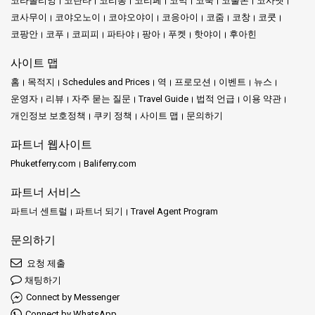
코라올리앙
코란타
코리봉
코리페
코막
코묵
코불론
코사멧
코사무이
코야오노이
코야오야이
코응아이
코줌
코창
코쿳
코팡안
코푸
코피피
파타야
팡아
푸켓
핫야이
후아힌
사이트 맵
홈
목적지
Schedules and Prices
역
프로모션
이벤트
뉴스
운영자
리뷰
자주 묻는 질문
Travel Guide
법적 언급
이용 약관
개인정보 보호정책
쿠키 정책
사이트 맵
문의하기
파트너 웹사이트
Phuketferry.com
Baliferry.com
파트너 서비스
파트너 센트럴
파트너 되기
Travel Agent Program
문의하기
요청 제출
채팅하기
Connect by Messenger
Connect by WhatsApp