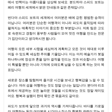
에서 반짝이는 아름다움을 상상해 보세요. 분드하야 스피드 보트는
푸른 바닷물에서 다채로운 물고기와 다른 바다 생물을 많이 볼 수
페리 여행의 세계에서 밝은 안내등과 같은 존재입니다.
있는 것으로 유명해요. 또한 많은 사람들이 밤에 열리는 활기찬 파
티와 재미있는 이벤트도 좋아해요. 낮에는 롱테일 보트라고 불리는
번다야 스피드 보트의 세계에서 여러분은 배에 갇힌 평범한 승객이
보트를 타고 숨겨진 동굴을 구경할 수 있어요. 아니면 수영장이 있
아닙니다. 여러분은 단순한 여행객이 아니라 파도의 움직임에 따라
는 대형 호텔에서 수영을 하며 휴식을 취할 수도 있습니다. 어떤 것
펼쳐지는 매혹적인 이야기의 중요한 한 부분입니다. 저희 팀은 고도
을 선택하든 코피피는 항상 특별한 것을 보여줄 수 있는 곳입니다.
로 숙련되고 경험이 풍부한 사람들이 모여 멋진 여행을 만드는 전문
가 집단이라고 생각하시면 됩니다.
코응아이에서 멀지 않은 곳에 코묵이라는 또 다른 아름다운 섬이
있습니다. 이 섬은 더 조용하고 차분한 느낌을 줍니다. 코묵에서 가
여행의 모든 세부 사항을 세심하게 계획하고 모든 것이 제대로 이루
장 마법 같은 장소 중 하나는 에메랄드 동굴입니다. 초록빛으로 빛
어질 수 있도록 세심한 주의를 기울입니다. 이는 마치 예술가가 붓질
나는 물과 신비로운 느낌 때문에 꼭 방문해야 할 곳이에요. 그 외에
하나하나에 정성과 혼을 담아 걸작을 만드는 것과 비슷합니다. 여행
도 수중에서 아름다운 산호초를 바라보는 것과 같은 모험이 있습니
이 특별할 뿐만 아니라 기억에 오래도록 남을 수 있도록 하는 것이 목
다. 붐비는 해변보다 조용한 해변을 좋아하신다면 코묵이 제격입니
표입니다.
다. 잔잔한 파도와 자연의 아름다움으로 진정한 휴식을 취하고 자
연과 가까워지는 느낌을 받을 수 있는 곳입니다.
새로운 장소를 탐험하며 즐거운 시간을 보내고 행복감을 느낄 수 있
습니다. 여러 섬을 여행하는 것도 정말 신나는 일입니다. 분다야 리조
섬을 탐험할 때 꼭 가봐야 할 특별한 장소가 하나 있습니다: 바로 코
트에서 제공하는 모든 놀라운 것들을 시도해보는 것도 정말 재미있
크라단입니다. 이 섬은 햇빛 아래 반짝이는 깨끗한 해변과 바닷속
어요. 행복과 설렘이 한데 묶인 큰 묶음과도 같아요.
이 훤히 들여다보일 정도로 투명한 바다를 가지고 있어요. 스노클
링으로 물고기와 수중 생물들을 관찰하는 것을 좋아하신다면 코 크
파도가 보트에 닿으면 과거의 역사를 가져다줍니다. 바다를 가로질
라단을 정말 좋아하실 거예요. 물이 맑고 다양한 색상의 물고기와
러 여행하는 동안 여러분은 시간이나 장소와 특별한 관련이 없는 이