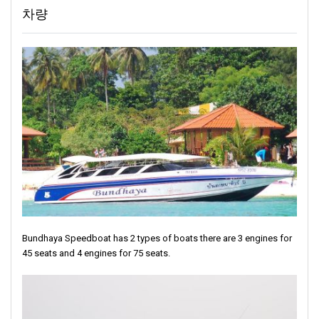
차량
바다 한가운데에는 코응아이라는 아름다운 섬이 있습니다. 많은 사
람들이 코하이라고도 알고 있습니다. 코응아이 부두는 단순한 장소
처럼 보일 수 있습니다. 하지만 이곳은 동화책에 나오는 마법 같은
섬으로 들어가는 문입니다. 길이 4킬로미터, 폭 2킬로미터에 불과
한 작은 섬이지만 놀라움이 가득한 곳입니다. 코응아이는 아름다운
볼거리로 가득합니다. 반짝이는 모래, 키 큰 나무, 바다 속을 헤엄치
는 형형색색의 물고기들이 있습니다. 이 작은 섬에는 많은 것이 있
습니다. 모험을 좋아하시든 조용한 곳을 원하시든 코응아이는 모두
에게 특별한 경험을 선사합니다.
코응아이는 바다 속 특별한 장소입니다. 마치 엽서에 나오는 그림
같은 곳이에요. 해변에는 부드러운 모래와 파도가 부드럽게 해안에
닿아 있습니다. 코응아이는 자연과 진정으로 교감할 수 있는 평화
로운 장소입니다. 앉아서 새들의 노랫소리를 들을 수 있어요. 나무
들이 바람에 따라 부드럽게 움직이고 운이 좋으면 장난기 가득한
원숭이가 즐겁게 노는 모습을 볼 수도 있어요. 자연이 주는 소박한
Bundhaya Speedboat has 2 types of boats there are 3 engines for
기쁨을 만끽하며 바쁜 일상에서 잠시 벗어나 휴식을 취할 수 있는
45 seats and 4 engines for 75 seats.
곳입니다.
숙박 시설에 관해서는 다양한 선택지가 있습니다! 좀 더 화려한 곳
을 찾고 있다면 탑와린 리조트가 마음에 드실 거예요. 편안한 객실