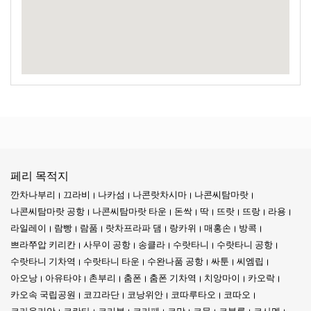
페리 목적지
깐차나부리
끄라비
나카섬
나콘랏차시마
나콘씨탐마랏
나콘씨탐마랏 공항
나콘씨탐마랏 타운
돈싹
딱
뜨랏
뜨랑
라용
라일레이
람빵
람품
랏차프라파 댐
랑카위
매홍손
방콕
쁘라쭈압 키리칸
사무이 공항
송클라
수랏타니
수랏타니 공항
수랏타니 기차역
수랏타니 타운
수완나품 공항
싸툰
씨엠립
아오낭
아유타야
촌부리
춤폰
춤폰 기차역
치앙마이
카오락
카오속 국립공원
코끄라단
코낭위안
코따루타오
코따오