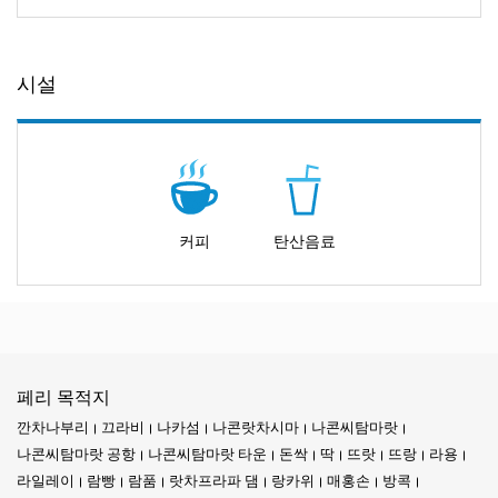
시설
커피
탄산음료
페리 목적지
깐차나부리
끄라비
나카섬
나콘랏차시마
나콘씨탐마랏
나콘씨탐마랏 공항
나콘씨탐마랏 타운
돈싹
딱
뜨랏
뜨랑
라용
라일레이
람빵
람품
랏차프라파 댐
랑카위
매홍손
방콕