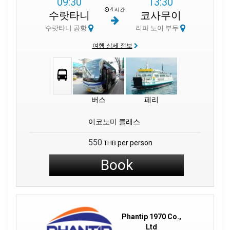
09:30
13:30
코팡안의 신나는 나이트 라이프나 앙통의 고요함을 원하시든 리파
4 시간
수랏타니
코사무이
노이 부두에서 모든 것을 해결하실 수 있습니다. 달빛 아래에서 음
악이 영혼을 인도하거나 앙통의 잔잔한 바닷물이 내면을 치유해 줍
수랏타니 공항
리파 노이 부두
니다.
여행 상세 정보
리파노이 부두에서 페리를 타고 돈삭 또는 통살라 부두로 항해하세
요. 각기 다른 경이로움을 선사합니다. 목적지만큼이나 아름다운
수랏타니 지방의 잔잔한 바다와 함께 아름다운 여정이 펼쳐집니다.
버스
페리
코팡안은 보름달 파티, 정글, 여유로운 분위기로 손짓합니다. 현지
문화에 흠뻑 젖어 현지인들과 어울리다 보면 이곳을 꼭 방문해야
이코노미 클래스
하는 이유를 알게 될 것입니다. 리파노이 부두에서 출발해 앙통 해
양공원으로 향하면 42개의 섬이 펼쳐집니다. 각 섬마다 독특한 이
550
per person
THB
야기를 담고 있습니다. 청록색 바다에 뛰어들거나 웅장한 전망대에
하이킹을 하거나 자연의 경이로움을 만끽하세요.
Book
섬의 어느 곳을 방문하느냐에 따라 각기 다른 경험을 할 수 있습니
다. 코사무이의 동쪽은 활기찬 밤문화와 번화한 쇼핑 지역으로 활
기가 넘칩니다. 반면 리파노이가 있는 서쪽 해안은 여유로운 분위
기와 매혹적인 일몰로 여행객을 유혹합니다. 한 지역에서 다른 지
Phantip 1970 Co.,
역으로 이동하면 코사무이의 다양한 아름다움이 펼쳐집니다.
Ltd