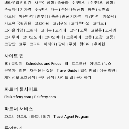
쁘라쭈압 키리칸
사무이 공항
송클라
수랏타니
수랏타니 공항
수랏타니 기차역
수랏타니 타운
수완나품 공항
싸툰
씨엠립
아오낭
아유타야
촌부리
춤폰
춤폰 기차역
치앙마이
카오락
카오속 국립공원
코끄라단
코낭위안
코따루타오
코따오
코라올리앙
코란타
코리봉
코리페
코막
코묵
코불론
코사멧
코사무이
코야오노이
코야오야이
코응아이
코줌
코창
코쿳
코팡안
코푸
코피피
파타야
팡아
푸켓
핫야이
후아힌
사이트 맵
홈
목적지
Schedules and Prices
역
프로모션
이벤트
뉴스
운영자
리뷰
자주 묻는 질문
Travel Guide
법적 언급
이용 약관
개인정보 보호정책
쿠키 정책
사이트 맵
문의하기
파트너 웹사이트
Phuketferry.com
Baliferry.com
파트너 서비스
파트너 센트럴
파트너 되기
Travel Agent Program
문의하기