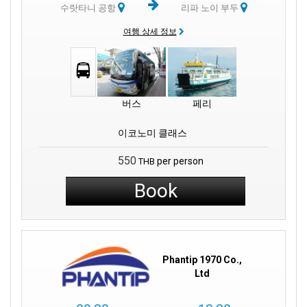
수랏타니 공항
리파 노이 부두
같은 곳입니다. 리파노이는 섬의 번화한 동쪽과 달리 더 조용하고
진정한 태국을 경험할 수 있는 곳입니다. 태국에 살고 있는 섬의 진
여행 상세 정보
정한 영혼을 담아낸 곳입니다.
코사무이의 해안은 아름다운 해변, 울창한 열대 풍경, 활기찬 시내
중심지가 다양하게 어우러져 있습니다. 섬의 한 쪽에서 다른 쪽을
가로지르며 변화하는 풍경에 매료될 것입니다. 각 해안선은 저마다
버스
페리
독특한 매력과 볼거리를 제공합니다.
이코노미 클래스
흔히 코사무이라고 불리는 코사무이는 태국의 전통 문화와 현대적
인 편의시설이 완벽하게 조화를 이루는 섬입니다. 태국만에 자리
550
per person
THB
잡은 코사무이는 활기찬 시장, 풍부한 역사, 신성한 사원이 어우러
진 곳입니다. 광활한 해변과 깨끗한 바다가 있는 이 섬의 보석은 여
Book
행객들에게 따뜻한 환영과 오래도록 기억에 남을 추억을 약속합니
다.
코사무이 섬의 해안은 자연의 예술성을 증명하는 증거입니다. 코사
무이의 해안선은 다양합니다. 동쪽 해변은 활기차고 서쪽, 특히 리
Phantip 1970 Co.,
파노이 해변은 고요한 분위기를 자아냅니다. 어디를 가든 멋진 전
Ltd
망과 태양을 즐길 수 있는 장소를 찾을 수 있습니다.