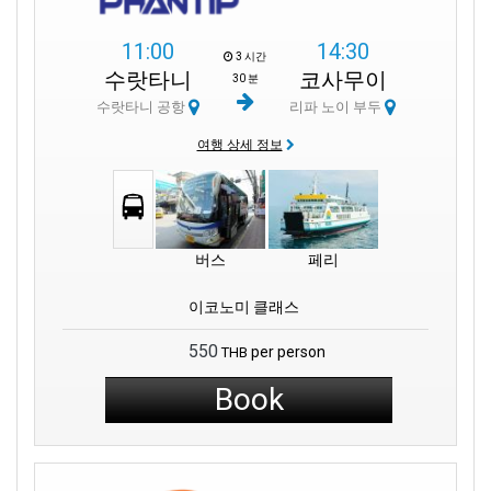
향신료와 단맛이 어우러진 태국 음식은 섬의 매력을 더합니다. 매
11:00
14:30
콤한 똠얌 수프, 바삭한 스프링 롤, 크리미한 커리와 같은 태국 요리
3 시간
는 코사무이의 풍성한 요리를 더욱 돋보이게 합니다. 섬의 어느 곳
수랏타니
코사무이
30 분
에서든 맛있는 음식을 쉽게 찾을 수 있습니다.
수랏타니 공항
리파 노이 부두
리파노이 부두는 단순한 승선 장소가 아니라 수많은 이야기와 추
여행 상세 정보
억, 모험의 시작점입니다. 출항하는 페리부터 주변 지역의 활기찬
분위기까지, 이곳에는 여행객의 여정에 활력을 불어넣는 에너지가
가득합니다.
리파노이 부두는 단순한 페리 터미널이 아니라 꿈과 모험, 소중한
버스
페리
추억의 중심지입니다.
혼자 여행하든 가족과 함께 여행하든, 이 부
두와 주변 지역은 모두에게 무언가를 제공합니다.
리파노이 비치의
이코노미 클래스
얕은 바다 수평선 너머로 해가 지고 있습니다.
앞으로의 여정에 대
한 기대감으로 마음을 가득 채우세요.
코사무이의 매혹적인 서쪽
550
per person
THB
해안에서 보내는 순간을 소중히 간직하세요.
Book
알아두어야 할 것들:
리파노이 부두는
니키 비치에서 차로 단 1분 거리에 있습니다. 여행