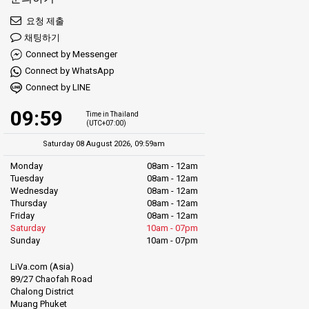
요청 제출
채팅하기
Connect by Messenger
Connect by WhatsApp
Connect by LINE
09:59
Time in Thailand
(UTC+07:00)
Saturday 08 August 2026, 09:59am
Monday
08am - 12am
Tuesday
08am - 12am
Wednesday
08am - 12am
Thursday
08am - 12am
Friday
08am - 12am
Saturday
10am - 07pm
Sunday
10am - 07pm
LiVa.com (Asia)
89/27 Chaofah Road
Chalong District
Muang Phuket