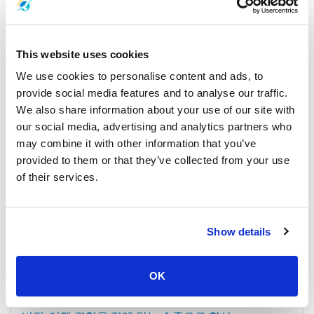
판팁 페리(Phantip Ferries)로 무한한 탐험을 발견하세요: 올인원 운
송 솔루션 태국 남부를 쉽게 여행할 수 있는 최고의 선택인 판팁 페리
This website uses cookies
(Phantip Ferries)로 멋진 모험을 준비하세요. 태국 남부의 해변이나
We use cookies to personalise content and ads, to
도시를 즐기고 싶다면 Phantip Ferries를 이용하여 여행의 꿈을 실현
해 보세요.
provide social media features and to analyse our traffic.
We also share information about your use of our site with
그들은 당신이 결코 잊지 못할 멋진 여행을 할 수 있도록 도와줄 것입
our social media, advertising and analytics partners who
니다! Phantip Ferries는 신뢰할 수 있고 편안한 서비스를 제공해 온
may combine it with other information that you’ve
오랜 역사를 가지고 있습니다. 훌륭한 페리 서비스와 교통수단을 이
provided to them or that they’ve collected from your use
용해 태국의 아름다운 섬을 탐험해 보세요.
of their services.
사명과 비전:
사명: 태국 남부의 태피스트리를 원활하게 연결 Phantip Ferries는 승
Show details
객들이 태국 남부의 멋진 섬과 마을로 안전하고 간단한 페리 여행을
할 수 있도록 하고자 합니다. 우리는 모든 여행자가 편안하고 즐거운
여행을 통해 태국 남부의 자연과 문화가 얼마나 놀라운지 확인할 수
OK
있기를 바랍니다.