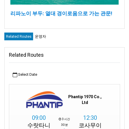
리파노이 부두:
열대 경이로움으로 가는 관문!
리파노이 부두는 코사무이의 서쪽 해안에 자리한 자랑스러운 관문
입니다. 코팡안과 그 너머의 매혹적인 장소로 이동할 수 있는 곳입
Related Routes
운영자
니다. 단순한 부두가 아니라 매혹적인 여행지가 기다리고 있는 다
리로 여러분을 안내합니다.
Related Routes
리파 노이 부두 소개
리파노이 부두는 코팡안의 활기찬 축제로 가는 디딤돌입니다. 또한
Select Date
앙통 해양 공원의 미묘한 아름다움으로 가는 길목이기도 합니다.
가까운 거리에 있는 니키 해변은 황금빛 모래사장과 고급스러운 비
치 클럽 분위기로 여러분을 초대합니다. 더 아래로 내려가면 탈링
Phantip 1970 Co.,
응암의 고요한 해변이 평화를 찾는 이들에게 고요한 휴양지를 제공
Ltd
합니다.
리파 노이 코사무이는 사무이 섬의 서쪽 해안에 자리 잡고 있습니
09:00
12:30
3 시간
다. 리파노이는 섬에서 가장 고요하고 매혹적인 해변 중 하나로 손
수랏타니
코사무이
30 분
꼽힙니다. 코사무이의 리파노이는 평화를 찾는 사람들에게 안식처