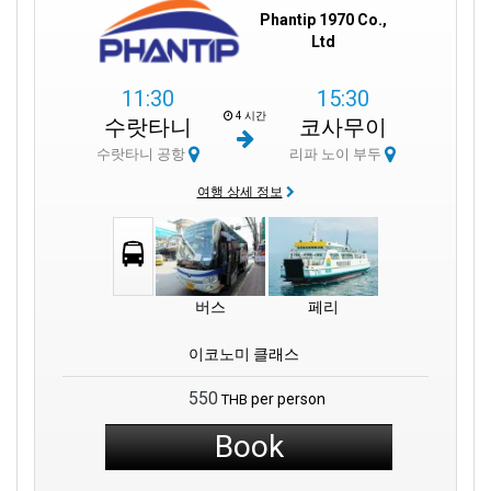
과 레저를 함께 즐기고 싶은 분들에게 안성맞춤입니다.
Phantip 1970 Co.,
Ltd
도착하기 전에 페리 스케줄을 확인하세요. 배를 놓치지 않고 목적
지에 제시간에 도착할 수 있습니다.
11:30
15:30
4 시간
수랏타니
코사무이
유명한 라자 페리 부두 운영사 등 다양한 페리 운영사가 리파 노이
를 이용하므로 다양한 시간대와 서비스를 보장합니다.
수랏타니 공항
리파 노이 부두
여행 상세 정보
밤문화가 있는 코팡안이나 자연이 아름다운 앙통 중 어디로 갈까
요?
리파노이 부두 페리 서비스가 도와드립니다.
현지인들과 교류하며 부두 근처의 최고의 명소, 맛집, 숨겨진 보석
같은 명소에 대한 팁을 알아보세요.
버스
페리
이코노미 클래스
550
per person
THB
Book