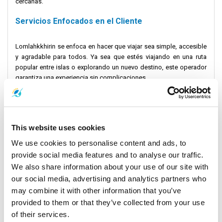
cercanas.
Servicios Enfocados en el Cliente
Lomlahkkhirin se enfoca en hacer que viajar sea simple, accesible
y agradable para todos. Ya sea que estés viajando en una ruta
popular entre islas o explorando un nuevo destino, este operador
garantiza una experiencia sin complicaciones.
Resumen: Algunos Destinos Ofrecidos
Ruta 1: Koh Tao a Koh Phangan
This website uses cookies
Viaja entre dos islas icónicas en esta ruta popular. Koh Phangan es
We use cookies to personalise content and ads, to
famosa por la Fiesta de la Luna Llena y sus tranquilas playas,
provide social media features and to analyse our traffic.
fácilmente accesibles desde Koh Tao.
We also share information about your use of our site with
Ruta 2: Koh Tao a Koh Samui
our social media, advertising and analytics partners who
Esta ruta conecta Koh Tao con el vibrante muelle de Nathon en Koh
may combine it with other information that you’ve
Samui, un centro para viajeros que buscan resorts de lujo, una vida
provided to them or that they’ve collected from your use
nocturna animada y excelentes compras.
of their services.