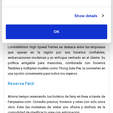
Ruta 3: Koh Tao a Surat Thani
Ideal para conexiones con el continente, esta ruta lleva a los
viajeros a Surat Thani, una puerta de entrada al sur de Tailandia y un
Show details
punto de partida para viajes en autobús o avión.
OK
¿Por Qué Elegir Lomlahkkhirin?
Lomlahkkhirin High Speed Ferries se destaca entre las empresas
que operan en la región por sus horarios confiables,
embarcaciones modernas y un enfoque centrado en el cliente. Su
política amigable para mascotas, combinada con horarios
flexibles y múltiples muelles como Thong Sala Pier, la convierten en
una opción conveniente para todos los viajeros.
Reserva Fácil
Ahorra tiempo reservando tus boletos de ferry en línea a través de
Ferrysamui.com. Consulta precios, horarios y rutas con solo unos
clics. Evita las molestias de visitar una oficina y disfruta de la
comodidad de planificar tu viaje con anticipación.