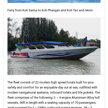
Ferry from Koh Samui to Koh Phangan and Koh Tao and return.
The fleet consist of 22 modern high speed boats built for your
safety and comfort for an enjoyable day out at sea, outfitted with
modern navigational systems, onboard toilets and life jackets. The
fleet comprises of the following; 2 – 4 engine Aluminium Alloy hull
vessels, 56ft in length with a seating capacity of 70 passengers,
each powered by 4 – 250hp outboard marine engines. 18 – 3