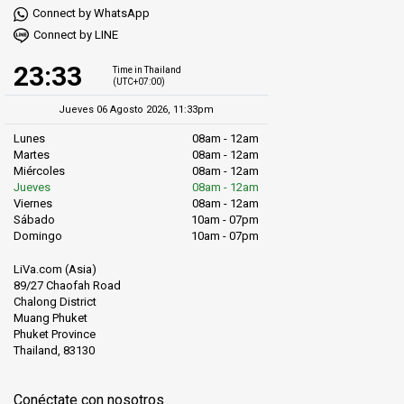
Connect by WhatsApp
Connect by LINE
23:33
Time in Thailand
(UTC+07:00)
Jueves 06 Agosto 2026, 11:33pm
Lunes
08am - 12am
Martes
08am - 12am
Miércoles
08am - 12am
Jueves
08am - 12am
Viernes
08am - 12am
Sábado
10am - 07pm
Domingo
10am - 07pm
LiVa.com (Asia)
89/27 Chaofah Road
Chalong District
Muang Phuket
Phuket Province
Thailand, 83130
Conéctate con nosotros