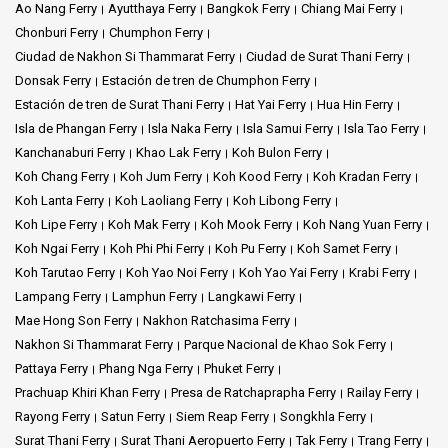
Ao Nang Ferry
Ayutthaya Ferry
Bangkok Ferry
Chiang Mai Ferry
Chonburi Ferry
Chumphon Ferry
Ciudad de Nakhon Si Thammarat Ferry
Ciudad de Surat Thani Ferry
Donsak Ferry
Estación de tren de Chumphon Ferry
Estación de tren de Surat Thani Ferry
Hat Yai Ferry
Hua Hin Ferry
Isla de Phangan Ferry
Isla Naka Ferry
Isla Samui Ferry
Isla Tao Ferry
Kanchanaburi Ferry
Khao Lak Ferry
Koh Bulon Ferry
Koh Chang Ferry
Koh Jum Ferry
Koh Kood Ferry
Koh Kradan Ferry
Koh Lanta Ferry
Koh Laoliang Ferry
Koh Libong Ferry
Koh Lipe Ferry
Koh Mak Ferry
Koh Mook Ferry
Koh Nang Yuan Ferry
Koh Ngai Ferry
Koh Phi Phi Ferry
Koh Pu Ferry
Koh Samet Ferry
Koh Tarutao Ferry
Koh Yao Noi Ferry
Koh Yao Yai Ferry
Krabi Ferry
Lampang Ferry
Lamphun Ferry
Langkawi Ferry
Mae Hong Son Ferry
Nakhon Ratchasima Ferry
Nakhon Si Thammarat Ferry
Parque Nacional de Khao Sok Ferry
Pattaya Ferry
Phang Nga Ferry
Phuket Ferry
Prachuap Khiri Khan Ferry
Presa de Ratchaprapha Ferry
Railay Ferry
Rayong Ferry
Satun Ferry
Siem Reap Ferry
Songkhla Ferry
Surat Thani Ferry
Surat Thani Aeropuerto Ferry
Tak Ferry
Trang Ferry