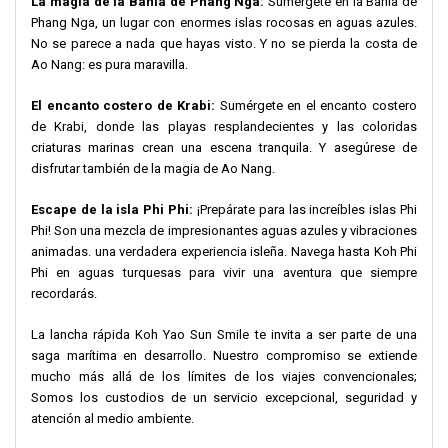
La magia de la Bahía de Phang Nga:
Sumérgete en la Bahía de
Phang Nga, un lugar con enormes islas rocosas en aguas azules.
No se parece a nada que hayas visto. Y no se pierda la costa de
Ao Nang: es pura maravilla.
El encanto costero de Krabi:
Sumérgete en el encanto costero
de Krabi, donde las playas resplandecientes y las coloridas
criaturas marinas crean una escena tranquila. Y asegúrese de
disfrutar también de la magia de Ao Nang.
Escape de la isla Phi Phi:
¡Prepárate para las increíbles islas Phi
Phi! Son una mezcla de impresionantes aguas azules y vibraciones
animadas. una verdadera experiencia isleña. Navega hasta Koh Phi
Phi en aguas turquesas para vivir una aventura que siempre
recordarás.
La lancha rápida Koh Yao Sun Smile te invita a ser parte de una
saga marítima en desarrollo. Nuestro compromiso se extiende
mucho más allá de los límites de los viajes convencionales;
Somos los custodios de un servicio excepcional, seguridad y
atención al medio ambiente.