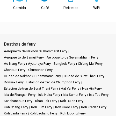
Comida
Café
Refresco
WiFi
Destinos de ferry
Aeropuerto de Nakhon Si Thammarat Ferry
Aeropuerto de Samui Ferry
Aeropuerto de Suvarnabhumi Ferry
Ao Nang Ferry
Ayutthaya Ferry
Bangkok Ferry
Chiang Mai Ferry
Chonburi Ferry
Chumphon Ferry
Ciudad de Nakhon Si Thammarat Ferry
Ciudad de Surat Thani Ferry
Donsak Ferry
Estación de tren de Chumphon Ferry
Estación de tren de Surat Thani Ferry
Hat Yai Ferry
Hua Hin Ferry
Isla de Phangan Ferry
Isla Naka Ferry
Isla Samui Ferry
Isla Tao Ferry
Kanchanaburi Ferry
Khao Lak Ferry
Koh Bulon Ferry
Koh Chang Ferry
Koh Jum Ferry
Koh Kood Ferry
Koh Kradan Ferry
Koh Lanta Ferry
Koh Laoliang Ferry
Koh Libong Ferry