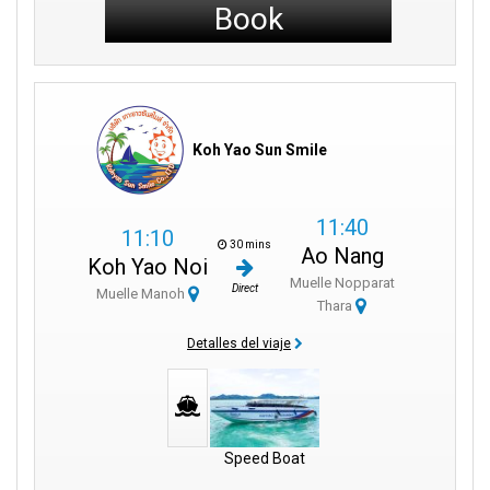
Book
Koh Yao Sun Smile
11:40
11:10
30 mins
Ao Nang
Koh Yao Noi
Muelle Nopparat
Direct
Muelle Manoh
Thara
Detalles del viaje
Speed Boat