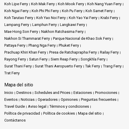
Koh Lipe Ferry
Koh Mak Ferry
Koh Mook Ferry
Koh Nang Yuan Ferry
Koh Ngai Ferry
Koh Phi Phi Ferry
Koh Pu Ferry
Koh Samet Ferry
Koh Tarutao Ferry
Koh Yao Noi Ferry
Koh Yao Yai Ferry
Krabi Ferry
Lampang Ferry
Lamphun Ferry
Langkawi Ferry
Mae Hong Son Ferry
Nakhon Ratchasima Ferry
Nakhon Si Thammarat Ferry
Parque Nacional de Khao Sok Ferry
Pattaya Ferry
Phang Nga Ferry
Phuket Ferry
Prachuap Khiri Khan Ferry
Presa de Ratchaprapha Ferry
Railay Ferry
Rayong Ferry
Satun Ferry
Siem Reap Ferry
Songkhla Ferry
Surat Thani Ferry
Surat Thani Aeropuerto Ferry
Tak Ferry
Trang Ferry
Trat Ferry
Mapa del sitio
Inicio
Destinos
Schedules and Prices
Estaciones
Promociones
Eventos
Noticias
Operadores
Opiniones
Preguntas frecuentes
Travel Guide
Aviso legal
Términos y condiciones
Política de privacidad
Política de cookies
Mapa del sitio
Contáctanos