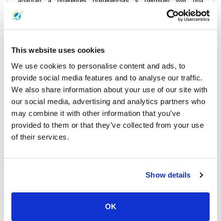
adaptan a diferentes preferencias y permiten vivir una
experiencia de viaje a medida a través del esplendor del mar de
Andamán.
This website uses cookies
Detalles de la salida:
We use cookies to personalise content and ads, to
En ferry: El servicio de ferry, operado por Ao Nang Travel and Tour
provide social media features and to analyse our traffic.
Co.,Ltd., ofrece un horario de salida diario desde el
muelle de
We also share information about your use of our site with
Rassada
hasta el muelle de
Nopparat Thara
. Esta ruta no es sólo
our social media, advertising and analytics partners who
un medio de transporte; es un viaje panorámico que merece la
may combine it with other information that you’ve
pena sólo por las vistas.
provided to them or that they’ve collected from your use
of their services.
En lancha rápida: Para quienes deseen llegar rápidamente a su
destino, el servicio de lancha rápida de Phuket a Ao Nang,
facilitado por Green Planet y Koh Yao Sun Smile, ofrece
Show details
flexibilidad con múltiples horarios de salida a lo largo del día.
Información sobre precios:
OK