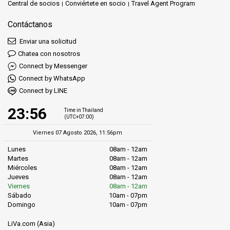
Central de socios
Conviértete en socio
Travel Agent Program
Contáctanos
Enviar una solicitud
Chatea con nosotros
Connect by Messenger
Connect by WhatsApp
Connect by LINE
23:56
Time in Thailand
(UTC+07:00)
Viernes 07 Agosto 2026, 11:56pm
Lunes
08am - 12am
Martes
08am - 12am
Miércoles
08am - 12am
Jueves
08am - 12am
Viernes
08am - 12am
Sábado
10am - 07pm
Domingo
10am - 07pm
LiVa.com (Asia)