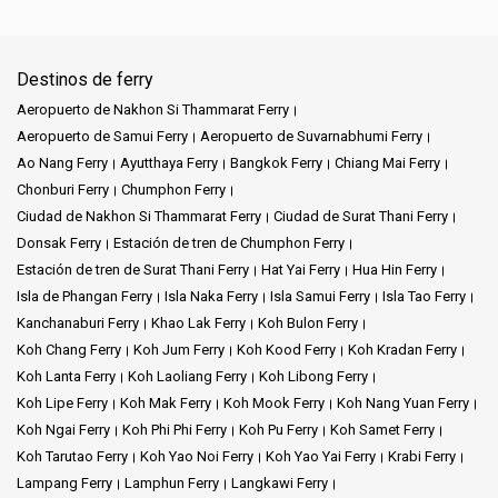
Destinos de ferry
Aeropuerto de Nakhon Si Thammarat Ferry
Aeropuerto de Samui Ferry
Aeropuerto de Suvarnabhumi Ferry
Ao Nang Ferry
Ayutthaya Ferry
Bangkok Ferry
Chiang Mai Ferry
Chonburi Ferry
Chumphon Ferry
Ciudad de Nakhon Si Thammarat Ferry
Ciudad de Surat Thani Ferry
Donsak Ferry
Estación de tren de Chumphon Ferry
Estación de tren de Surat Thani Ferry
Hat Yai Ferry
Hua Hin Ferry
Isla de Phangan Ferry
Isla Naka Ferry
Isla Samui Ferry
Isla Tao Ferry
Kanchanaburi Ferry
Khao Lak Ferry
Koh Bulon Ferry
Koh Chang Ferry
Koh Jum Ferry
Koh Kood Ferry
Koh Kradan Ferry
Koh Lanta Ferry
Koh Laoliang Ferry
Koh Libong Ferry
Koh Lipe Ferry
Koh Mak Ferry
Koh Mook Ferry
Koh Nang Yuan Ferry
Koh Ngai Ferry
Koh Phi Phi Ferry
Koh Pu Ferry
Koh Samet Ferry
Koh Tarutao Ferry
Koh Yao Noi Ferry
Koh Yao Yai Ferry
Krabi Ferry
Lampang Ferry
Lamphun Ferry
Langkawi Ferry