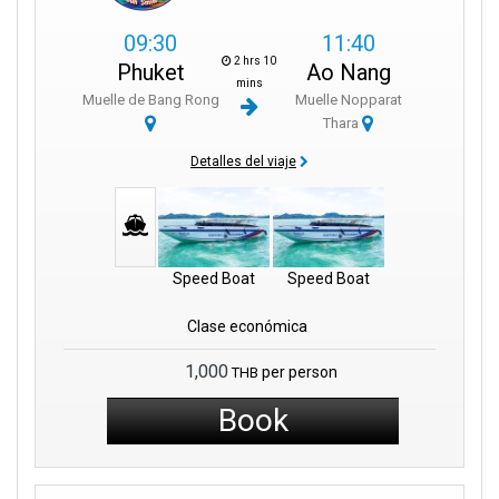
09:30
11:40
2 hrs 10
Phuket
Ao Nang
mins
Muelle de Bang Rong
Muelle Nopparat
Thara
Detalles del viaje
Speed Boat
Speed Boat
Clase económica
1,000
per person
THB
Book