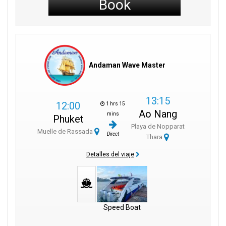
Book
Andaman Wave Master
13:15
12:00
1 hrs 15
Ao Nang
mins
Phuket
Playa de Nopparat
Muelle de Rassada
Direct
Thara
Detalles del viaje
Speed Boat