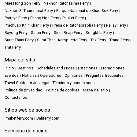
Mae Hong Son Ferry
Nakhon Ratchasima Ferry
Nakhon Si Thammarat Ferry
Parque Nacional de Khao Sok Ferry
Pattaya Ferry
Phang Nga Ferry
Phuket Ferry
Prachuap Khiri Khan Ferry
Presa de Ratchaprapha Ferry
Railay Ferry
Rayong Ferry
Satun Ferry
Siem Reap Ferry
Songkhla Ferry
Surat Thani Ferry
Surat Thani Aeropuerto Ferry
Tak Ferry
Trang Ferry
Trat Ferry
Mapa del sitio
Inicio
Destinos
Schedules and Prices
Estaciones
Promociones
Eventos
Noticias
Operadores
Opiniones
Preguntas frecuentes
Travel Guide
Aviso legal
Términos y condiciones
Política de privacidad
Política de cookies
Mapa del sitio
Contáctanos
Sitios web de socios
Phuketferry.com
Baliferry.com
Servicios de socios