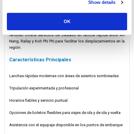
Show details
islas. Los servicios están diseñados para satisfacer las
necesidades de viajeros individuales, grupos y familias que
buscan opciones de viaje marítimo confiables. Su popular tour
OK
Wang Sai Speedboat incluye visitas a destinos famosos como Phi
Phi Don, Bamboo Island y la prístina Maya Bay. La compañía
también ofrece servicios de traslado en lancha rápida entre Ao
Nang, Railay y Koh Phi Phi para facilitar los desplazamientos en la
región.
Características Principales
Lanchas rápidas modernas con áreas de asientos sombreadas
Tripulación experimentada y profesional
Horarios fiables y servicio puntual
Opciones de boletos flexibles para viajes de ida y de ida y vuelta
Asistencia con el equipaje disponible en los puntos de embarque