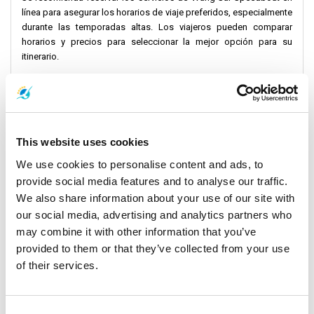
línea para asegurar los horarios de viaje preferidos, especialmente
durante las temporadas altas. Los viajeros pueden comparar
horarios y precios para seleccionar la mejor opción para su
itinerario.
Misión y Visión
Wang Sai Speedboat tiene como objetivo proporcionar viajes
marítimos seguros, eficientes y agradables para los turistas. La
This website uses cookies
compañía se compromete a mantener altos estándares de
We use cookies to personalise content and ads, to
seguridad y un excelente servicio al cliente para garantizar que los
provide social media features and to analyse our traffic.
pasajeros disfruten de una experiencia placentera. Con un enfoque
en traslados fluidos y viajes agradables, Wang Sai Speedboat se
We also share information about your use of our site with
esfuerza por ser una de las mejores opciones para aventuras de
our social media, advertising and analytics partners who
isla en isla en Tailandia.
may combine it with other information that you’ve
provided to them or that they’ve collected from your use
Servicios de la Empresa
of their services.
Wang Sai Speedboat ofrece traslados programados en lancha
rápida, alquileres privados y excursiones de exploración por las