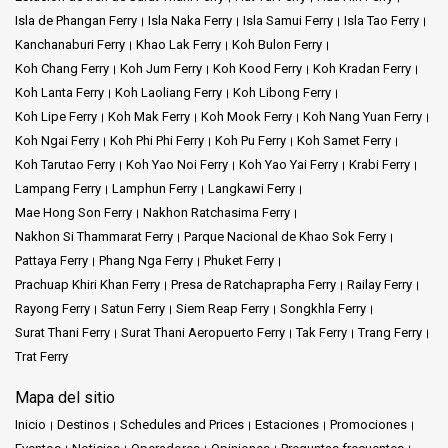
Isla de Phangan Ferry
Isla Naka Ferry
Isla Samui Ferry
Isla Tao Ferry
Kanchanaburi Ferry
Khao Lak Ferry
Koh Bulon Ferry
Koh Chang Ferry
Koh Jum Ferry
Koh Kood Ferry
Koh Kradan Ferry
Koh Lanta Ferry
Koh Laoliang Ferry
Koh Libong Ferry
Koh Lipe Ferry
Koh Mak Ferry
Koh Mook Ferry
Koh Nang Yuan Ferry
Koh Ngai Ferry
Koh Phi Phi Ferry
Koh Pu Ferry
Koh Samet Ferry
Koh Tarutao Ferry
Koh Yao Noi Ferry
Koh Yao Yai Ferry
Krabi Ferry
Lampang Ferry
Lamphun Ferry
Langkawi Ferry
Mae Hong Son Ferry
Nakhon Ratchasima Ferry
Nakhon Si Thammarat Ferry
Parque Nacional de Khao Sok Ferry
Pattaya Ferry
Phang Nga Ferry
Phuket Ferry
Prachuap Khiri Khan Ferry
Presa de Ratchaprapha Ferry
Railay Ferry
Rayong Ferry
Satun Ferry
Siem Reap Ferry
Songkhla Ferry
Surat Thani Ferry
Surat Thani Aeropuerto Ferry
Tak Ferry
Trang Ferry
Trat Ferry
Mapa del sitio
Inicio
Destinos
Schedules and Prices
Estaciones
Promociones