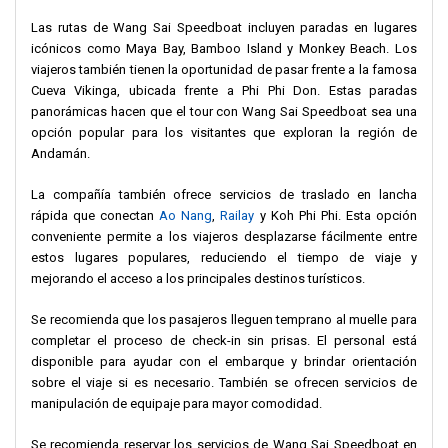
Escucha las instrucciones de tu guía para obtener consejos
Las rutas de Wang Sai Speedboat incluyen paradas en lugares
útiles, recomendaciones de seguridad e información interesante
icónicos como Maya Bay, Bamboo Island y Monkey Beach. Los
sobre cada sitio.
viajeros también tienen la oportunidad de pasar frente a la famosa
Lleva artículos esenciales como protector solar, gafas de sol,
Cueva Vikinga, ubicada frente a Phi Phi Don. Estas paradas
sombrero y traje de baño para mayor comodidad. También se
panorámicas hacen que el tour con Wang Sai Speedboat sea una
recomienda una funda impermeable para el teléfono para tomar
opción popular para los visitantes que exploran la región de
fotos durante las paradas de esnórquel.
Andamán.
Lleva efectivo para compras opcionales en Phi Phi Don o en
cafés cercanos al muelle. Algunos vendedores pequeños
La compañía también ofrece servicios de traslado en lancha
pueden no aceptar tarjetas de crédito.
rápida que conectan
Ao Nang
,
Railay
y Koh Phi Phi. Esta opción
Respeta el medio ambiente siguiendo las normas del Parque
conveniente permite a los viajeros desplazarse fácilmente entre
Nacional. Evita tocar la vida marina, lleva tu basura contigo y
estos lugares populares, reduciendo el tiempo de viaje y
protege los arrecifes de coral evitando pisarlos durante el
mejorando el acceso a los principales destinos turísticos.
esnórquel.
Con sus servicios eficientes, guías profesionales y un
Se recomienda que los pasajeros lleguen temprano al muelle para
emocionante itinerario,
Wang Sai Speedboat
desde el Muelle
completar el proceso de check-in sin prisas. El personal está
Wang Sai ofrece una experiencia inolvidable para explorar la
disponible para ayudar con el embarque y brindar orientación
espectacular costa de Tailandia. Disfruta de un viaje bien
sobre el viaje si es necesario. También se ofrecen servicios de
organizado que combina aventura, relajación y descubrimiento
manipulación de equipaje para mayor comodidad.
cultural.
Se recomienda reservar los servicios de Wang Sai Speedboat en