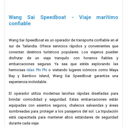
parte importante de la historia de la región. Los guías
proporcionan información detallada sobre este lugar único
mientras el barco rápido pasa por la zona.
Wang Sai Speedboat - Viaje marítimo
confiable
Isla Bamboo –
Conocida por sus suaves arenas blancas y
aguas turquesas, la Isla Bamboo ofrece una escapada tranquila
lejos de las concurridas zonas turísticas. Los viajeros pueden
Wang Sai Speedboat es un operador de transporte confiable en el
nadar, tomar el sol o simplemente relajarse en la playa virgen
sur de Tailandia. Ofrece servicios rápidos y convenientes que
mientras disfrutan del hermoso entorno natural.
conectan destinos turísticos populares. Los viajeros pueden
disfrutar de un viaje tranquilo con horarios fiables y
Parque Nacional Phi Phi –
Muchas de las islas que visitarás
embarcaciones seguras. Ya sea que estés explorando las
forman parte del Parque Nacional Hat Noppharat Thara-Mu Ko
hermosas
Islas Phi Phi
o visitando lugares icónicos como Maya
Phi Phi, un área protegida que preserva la impresionante belleza
Bay y Bamboo Island, Wang Sai Speedboat garantiza una
natural de la región. Se alienta a los visitantes a respetar las
experiencia inolvidable.
reglas del parque para ayudar a conservar el ecosistema marino
y fomentar el turismo sostenible.
El operador utiliza modernas lanchas rápidas diseñadas para
brindar comodidad y seguridad. Estas embarcaciones están
equipadas con asientos seguros, chalecos salvavidas y áreas
Consejos LiVa
sombreadas para proteger a los pasajeros del sol. La tripulación
está capacitada para mantener altos estándares de seguridad
Llega temprano al Muelle Wang Sai para garantizar un registro
durante cada viaje.
sin complicaciones.