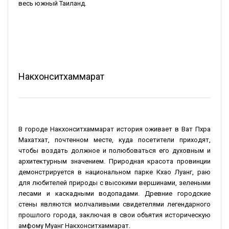
весь южный Таиланд.
Накхонситхаммарат
В городе Накхонситхаммарат история оживает в Ват Пхра
Махатхат, почтенном месте, куда посетители приходят,
чтобы воздать должное и полюбоваться его духовным и
архитектурным значением. Природная красота провинции
демонстрируется в национальном парке Кхао Луанг, раю
для любителей природы с высокими вершинами, зелеными
лесами и каскадными водопадами. Древние городские
стены являются молчаливыми свидетелями легендарного
прошлого города, заключая в свои объятия историческую
амфому Муанг Накхонситхаммарат.