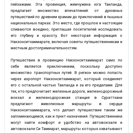
пейзажами. Эта провинция, жемчужина юга Таиланда,
предлагает множество впечатлений: от духовных
путешествий по древним храмам до приключений в пышных
национальных парках. Это место, где прошлое и настоящее
сливаются воедино, приглашая посетителей исследовать
его глубину и красоту. Вот некоторая информация о
Накхонситхаммарате, включая советы путешественникам и
местным достопримечательностям.
Путешествие в провинцию Накхонситхаммарат само по
себе является приключением, поскольку доступно
множество транспортных путей. В регион можно попасть
через аэропорт Накхонситхаммарат, который соединяет
его с остальной частью Таиланда и за его пределами. Для
тех, кто предпочитает железные дороги, железнодорожный
вокзал и железнодорожная станция в Сураттхани
предлагают живописные маршруты в сердце
Накхонситхаммарата, что делает путешествие таким же
запоминающимся, как и пункт назначения. Путешественники
могут найти комфорт и удобство на автовокзале и
автовокзале Си Таммарат, маршруты которых охватывают