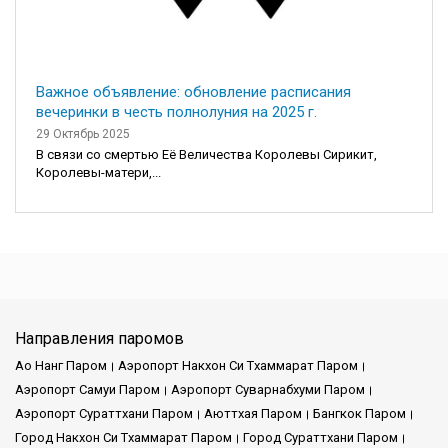
Важное объявление: обновление расписания
вечеринки в честь полнолуния на 2025 г.
29 Октябрь 2025
В связи со смертью Её Величества Королевы Сирикит,
Королевы-матери,...
Направления паромов
Ао Нанг Паром
Аэропорт Накхон Си Тхаммарат Паром
Аэропорт Самуи Паром
Аэропорт Суварнабхуми Паром
Аэропорт Сураттхани Паром
Аюттхая Паром
Бангкок Паром
Город Накхон Си Тхаммарат Паром
Город Сураттхани Паром