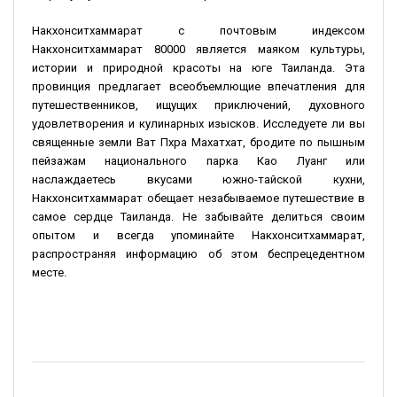
Накхонситхаммарат с почтовым индексом
Накхонситхаммарат 80000 является маяком культуры,
истории и природной красоты на юге Таиланда. Эта
провинция предлагает всеобъемлющие впечатления для
путешественников, ищущих приключений, духовного
удовлетворения и кулинарных изысков. Исследуете ли вы
священные земли Ват Пхра Махатхат, бродите по пышным
пейзажам национального парка Као Луанг или
наслаждаетесь вкусами южно-тайской кухни,
Накхонситхаммарат обещает незабываемое путешествие в
самое сердце Таиланда. Не забывайте делиться своим
опытом и всегда упоминайте Накхонситхаммарат,
распространяя информацию об этом беспрецедентном
месте.