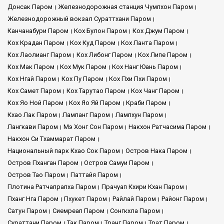
Донсак Паром
Железнодорожная станция Чумпхон Паром
Железнодорожный вокзал Сураттхани Паром
Канчанабури Паром
Кох Булон Паром
Кох Джум Паром
Кох Крадан Паром
Кох Куд Паром
Кох Ланта Паром
Кох Лаолианг Паром
Кох Либонг Паром
Кох Липе Паром
Кох Мак Паром
Кох Мук Паром
Кох Нанг Юань Паром
Кох Нгай Паром
Кох Пу Паром
Кох Пхи Пхи Паром
Кох Самет Паром
Кох Тарутао Паром
Кох Чанг Паром
Кох Яо Ной Паром
Кох Яо Яй Паром
Краби Паром
Кхао Лак Паром
Лампанг Паром
Лампхун Паром
Лангкави Паром
Мэ Хонг Сон Паром
Накхон Ратчасима Паром
Накхон Си Тхаммарат Паром
Национальный парк Кхао Сок Паром
Остров Нака Паром
Остров Пханган Паром
Остров Самуи Паром
Остров Тао Паром
Паттайя Паром
Плотина Ратчапрапха Паром
Прачуап Кхири Кхан Паром
Пханг Нга Паром
Пхукет Паром
Райлай Паром
Районг Паром
Сатун Паром
Сиемреап Паром
Сонгкхла Паром
Сураттани Паром
Так Паром
Транг Паром
Трат Паром