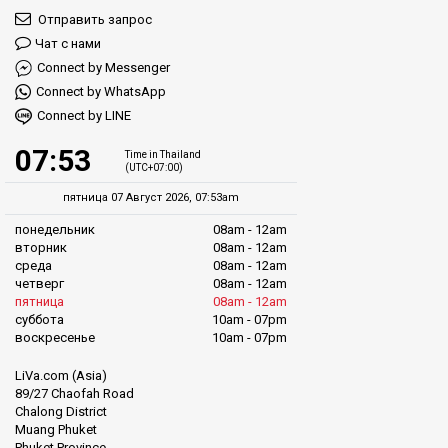
Отправить запрос
Чат с нами
Connect by Messenger
Connect by WhatsApp
Connect by LINE
07:53
Time in Thailand
(UTC+07:00)
пятница 07 Август 2026, 07:53am
понедельник
08am - 12am
вторник
08am - 12am
среда
08am - 12am
четверг
08am - 12am
пятница
08am - 12am
суббота
10am - 07pm
воскресенье
10am - 07pm
LiVa.com (Asia)
89/27 Chaofah Road
Chalong District
Muang Phuket
Phuket Province