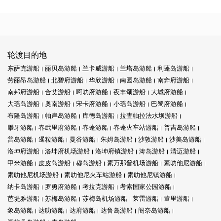
轮渡目的地
东萨克游船
丽贝岛游船
兰卡威游船
兰塔岛游船
利蓬岛游船
劳丽昂岛游船
北碧府游船
华欣游船
南园岛游船
南奔府游船
南邦府游船
合艾游船
呵叻府游船
夜丰颂游船
大城府游船
大瑶岛游船
奥南游船
宋卡府游船
小瑶岛游船
巴蜀府游船
布隆岛游船
帕岸岛游船
库德岛游船
拉查帕拉法水坝游船
攀牙游船
春武里府游船
春蓬游船
春蓬火车站游船
普吉岛游船
普岛游船
暹粒游船
曼谷游船
朱姆岛游船
沙敦游船
沙美岛游船
洛坤府游船
洛坤府机场游船
洛坤府镇游船
涛岛游船
清迈游船
甲米游船
皮皮岛游船
穆岛游船
素万那普机场游船
素叻他尼游船
素叻他尼机场游船
素叻他尼火车站游船
素叻他尼镇游船
纳卡岛游船
罗勇府游船
考拉克游船
考索国家公园游船
芭堤雅游船
苏梅岛游船
苏梅岛机场游船
莱雷游船
董里游船
象岛游船
达叻游船
达府游船
达鲁岛游船
阁奈岛游船