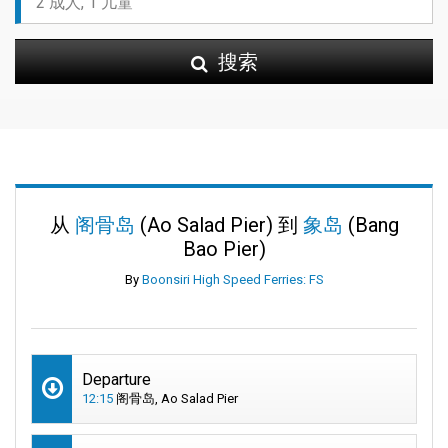
搜索
从
阁骨岛
(Ao Salad Pier) 到
象岛
(Bang
Bao Pier)
By
Boonsiri High Speed Ferries: FS
Departure
12:15
阁骨岛, Ao Salad Pier