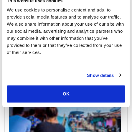
This website uses cookies
We use cookies to personalise content and ads, to
provide social media features and to analyse our traffic.
We also share information about your use of our site with
our social media, advertising and analytics partners who
may combine it with other information that you’ve
provided to them or that they’ve collected from your use
象岛
游船时间表和价格
of their services.
码头及集合点
Show details
OK