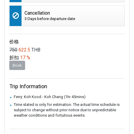
Cancellation
3 Days before departure date
价格
750
622.5
THB
折扣
17 %
Book
Trip Information
Ferry: Koh Kood - Koh Chang (1hr 45mins)
Time stated is only for estimation. The actual time schedule is
subject to change without prior notice due to unpredictable
weather conditions and fortuitous events.