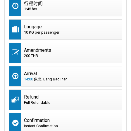
行程时间
1:45 hrs
Luggage
10 KG per passenger
Amendments
200 THB
Arrival
14:00
象岛, Bang Bao Pier
Refund
Full Refundable
Confirmation
Instant Confirmation