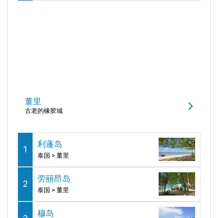
董里
古老的橡胶城
利蓬岛
1
泰国 > 董里
劳丽昂岛
2
泰国 > 董里
穆岛