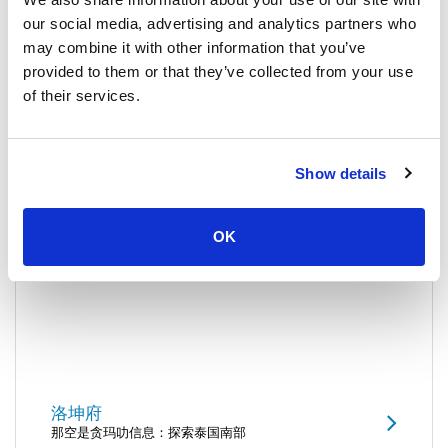
丽贝岛
our social media, advertising and analytics partners who
1
泰国 > 沙敦
may combine it with other information that you’ve
provided to them or that they’ve collected from your use
布隆岛
of their services.
2
泰国 > 沙敦
达鲁岛
3
Show details
泰国 > 沙敦
OK
洛坤府
那空是贪玛叻信息：探索泰国南部