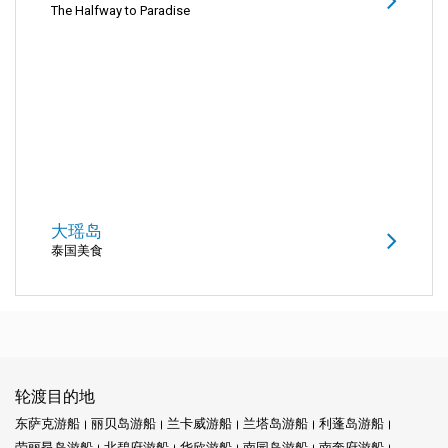
The Halfway to Paradise
大瑶岛
泰国美食
轮渡目的地
东萨克游船
丽贝岛游船
兰卡威游船
兰塔岛游船
利蓬岛游船
劳丽昂岛游船
北碧府游船
华欣游船
南园岛游船
南奔府游船