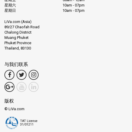
星期六
10am - 07pm
星期日
10am - 07pm
LiVa.com (Asia)
89/27 Chaofah Road
Chalong District
Muang Phuket
Phuket Province
Thailand, 83130
与我们联系
版权
© LiVa.com
TAT License
31/01211