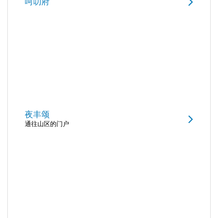
呵叻府
夜丰颂
通往山区的门户