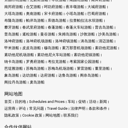
南邦府游船
合艾游船
呵叻府游船
夜丰颂游船
大城府游船
大瑶岛游船
奥南游船
宋卡府游船
小瑶岛游船
巴蜀府游船
布隆岛游船
帕岸岛游船
库德岛游船
拉查帕拉法水坝游船
攀牙游船
春武里府游船
春蓬游船
春蓬火车站游船
普吉岛游船
普岛游船
暹粒游船
曼谷游船
朱姆岛游船
沙敦游船
沙美岛游船
洛坤府游船
洛坤府机场游船
洛坤府镇游船
涛岛游船
清迈游船
甲米游船
皮皮岛游船
穆岛游船
素万那普机场游船
素叻他尼游船
素叻他尼机场游船
素叻他尼火车站游船
素叻他尼镇游船
纳卡岛游船
罗勇府游船
考拉克游船
考索国家公园游船
芭堤雅游船
苏梅岛游船
苏梅岛机场游船
莱雷游船
董里游船
象岛游船
达叻游船
达府游船
达鲁岛游船
阁奈岛游船
阁拉丹岛游船
麦岛游船
网站地图
首页
目的地
Schedules and Prices
车站
促销
活动
新闻
运营商
评论
常见问题
Travel Guide
法律声明
条款和条件
隐私政策
Cookie 政策
网站地图
联系我们
合作伙伴网站