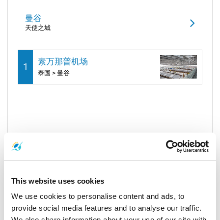
曼谷
天使之城
素万那普机场
1
泰国 > 曼谷
This website uses cookies
沙敦
山竹镇
We use cookies to personalise content and ads, to
provide social media features and to analyse our traffic.
We also share information about your use of our site with