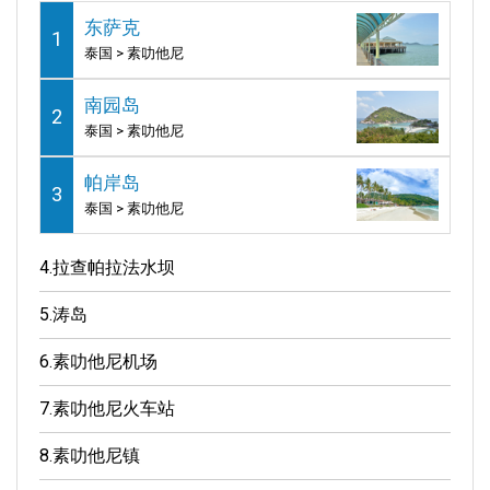
东萨克
1
泰国 > 素叻他尼
南园岛
2
泰国 > 素叻他尼
帕岸岛
3
泰国 > 素叻他尼
4.
拉查帕拉法水坝
5.
涛岛
6.
素叻他尼机场
7.
素叻他尼火车站
8.
素叻他尼镇