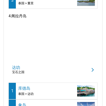
3
泰国 > 董里
4.
阁拉丹岛
达叻
宝石之国
库德岛
1
泰国 > 达叻
象岛