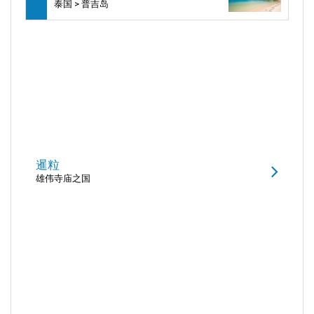
泰国 > 普吉岛
暹粒
雄伟寺庙之国