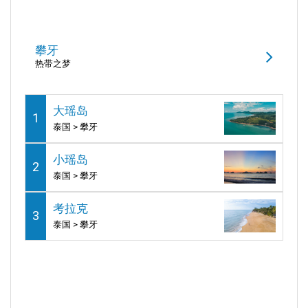
攀牙
热带之梦
大瑶岛
1
泰国 > 攀牙
小瑶岛
2
泰国 > 攀牙
考拉克
3
泰国 > 攀牙