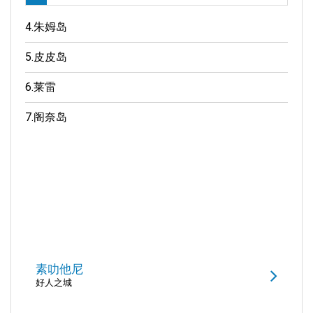
4.
朱姆岛
5.
皮皮岛
6.
莱雷
7.
阁奈岛
素叻他尼
好人之城