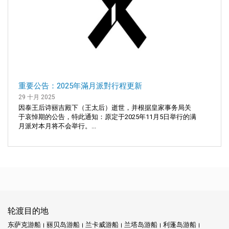
重要公告：2025年滿月派對行程更新
29 十月 2025
因泰王后诗丽吉殿下（王太后）逝世，并根据皇家事务局关
于哀悼期的公告，特此通知：原定于2025年11月5日举行的满
月派对本月将不会举行。...
轮渡目的地
东萨克游船
丽贝岛游船
兰卡威游船
兰塔岛游船
利蓬岛游船