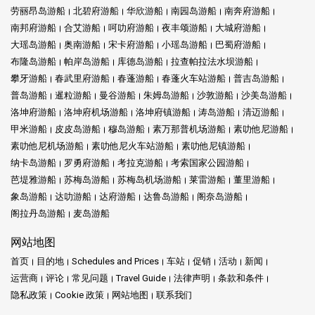
劳丽昂岛游船
北碧府游船
华欣游船
南园岛游船
南奔府游船
南邦府游船
合艾游船
呵叻府游船
夜丰颂游船
大城府游船
大瑶岛游船
奥南游船
宋卡府游船
小瑶岛游船
巴蜀府游船
布隆岛游船
帕岸岛游船
库德岛游船
拉查帕拉法水坝游船
攀牙游船
春武里府游船
春蓬游船
春蓬火车站游船
普吉岛游船
普岛游船
暹粒游船
曼谷游船
朱姆岛游船
沙敦游船
沙美岛游船
洛坤府游船
洛坤府机场游船
洛坤府镇游船
涛岛游船
清迈游船
甲米游船
皮皮岛游船
穆岛游船
素万那普机场游船
素叻他尼游船
素叻他尼机场游船
素叻他尼火车站游船
素叻他尼镇游船
纳卡岛游船
罗勇府游船
考拉克游船
考索国家公园游船
芭堤雅游船
苏梅岛游船
苏梅岛机场游船
莱雷游船
董里游船
象岛游船
达叻游船
达府游船
达鲁岛游船
阁奈岛游船
阁拉丹岛游船
麦岛游船
网站地图
首页
目的地
Schedules and Prices
车站
促销
活动
新闻
运营商
评论
常见问题
Travel Guide
法律声明
条款和条件
隐私政策
Cookie 政策
网站地图
联系我们