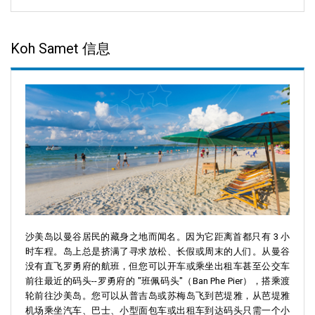
Koh Samet 信息
沙美岛以曼谷居民的藏身之地而闻名。因为它距离首都只有 3 小
时车程。岛上总是挤满了寻求放松、长假或周末的人们。从曼谷
没有直飞罗勇府的航班，但您可以开车或乘坐出租车甚至公交车
前往最近的码头--罗勇府的 "班佩码头"（Ban Phe Pier），搭乘渡
轮前往沙美岛。您可以从普吉岛或苏梅岛飞到芭堤雅，从芭堤雅
机场乘坐汽车、巴士、小型面包车或出租车到达码头只需一个小