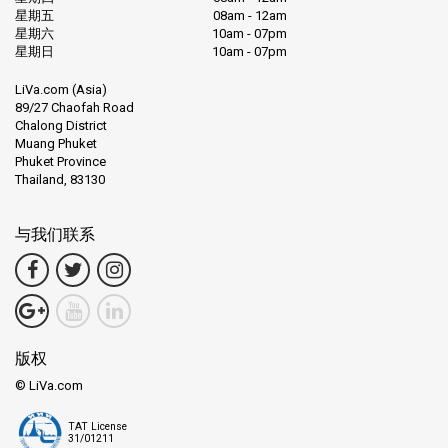
星期五
08am - 12am
星期六
10am - 07pm
星期日
10am - 07pm
LiVa.com (Asia)
89/27 Chaofah Road
Chalong District
Muang Phuket
Phuket Province
Thailand, 83130
与我们联系
版权
© LiVa.com
TAT License
31/01211