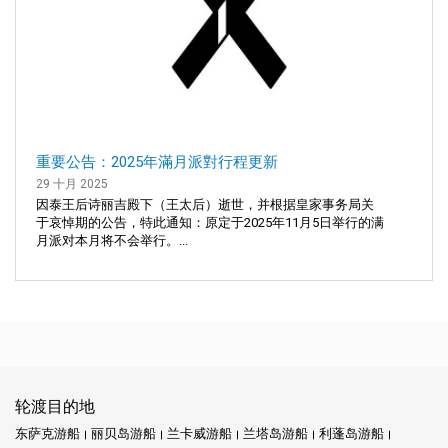
重要公告：2025年滿月派對行程更新
29 十月 2025
因泰王后诗丽吉殿下（王太后）逝世，并根据皇家事务局关
于哀悼期的公告，特此通知：原定于2025年11月5日举行的满
月派对本月将不会举行。...
轮渡目的地
东萨克游船
丽贝岛游船
兰卡威游船
兰塔岛游船
利蓬岛游船