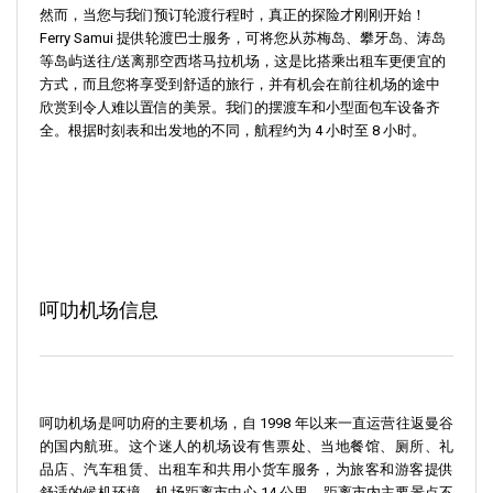
然而，当您与我们预订轮渡行程时，真正的探险才刚刚开始！
Ferry Samui 提供轮渡巴士服务，可将您从苏梅岛、攀牙岛、涛岛
等岛屿送往/送离那空西塔马拉机场，这是比搭乘出租车更便宜的
方式，而且您将享受到舒适的旅行，并有机会在前往机场的途中
欣赏到令人难以置信的美景。我们的摆渡车和小型面包车设备齐
全。根据时刻表和出发地的不同，航程约为 4 小时至 8 小时。
呵叻机场信息
呵叻机场是呵叻府的主要机场，自 1998 年以来一直运营往返曼谷
的国内航班。这个迷人的机场设有售票处、当地餐馆、厕所、礼
品店、汽车租赁、出租车和共用小货车服务，为旅客和游客提供
舒适的候机环境。机场距离市中心 14 公里，距离市内主要景点不