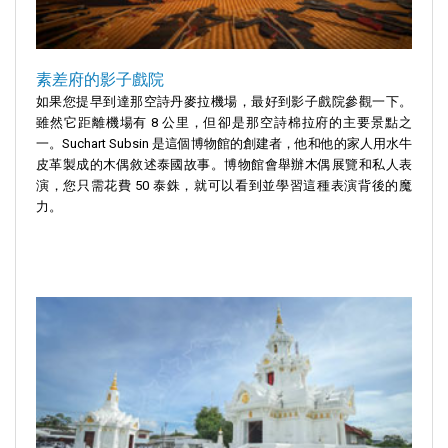
素差府的影子戲院
如果您提早到達那空詩丹麥拉機場，最好到影子戲院參觀一下。
雖然它距離機場有 8 公里，但卻是那空詩棉拉府的主要景點之
一。Suchart Subsin 是這個博物館的創建者，他和他的家人用水牛
皮革製成的木偶敘述泰國故事。博物館會舉辦木偶展覽和私人表
演，您只需花費 50 泰銖，就可以看到並學習這種表演背後的魔
力。