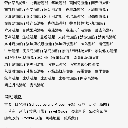
劳丽昂岛游船
北碧府游船
华欣游船
南园岛游船
南奔府游船
南邦府游船
合艾游船
呵叻府游船
夜丰颂游船
大城府游船
大瑶岛游船
奥南游船
宋卡府游船
小瑶岛游船
巴蜀府游船
布隆岛游船
帕岸岛游船
库德岛游船
拉查帕拉法水坝游船
攀牙游船
春武里府游船
春蓬游船
春蓬火车站游船
普吉岛游船
普岛游船
暹粒游船
曼谷游船
朱姆岛游船
沙敦游船
沙美岛游船
洛坤府游船
洛坤府机场游船
洛坤府镇游船
涛岛游船
清迈游船
甲米游船
皮皮岛游船
穆岛游船
素万那普机场游船
素叻他尼游船
素叻他尼机场游船
素叻他尼火车站游船
素叻他尼镇游船
纳卡岛游船
罗勇府游船
考拉克游船
考索国家公园游船
芭堤雅游船
苏梅岛游船
苏梅岛机场游船
莱雷游船
董里游船
象岛游船
达叻游船
达府游船
达鲁岛游船
阁奈岛游船
阁拉丹岛游船
麦岛游船
网站地图
首页
目的地
Schedules and Prices
车站
促销
活动
新闻
运营商
评论
常见问题
Travel Guide
法律声明
条款和条件
隐私政策
Cookie 政策
网站地图
联系我们