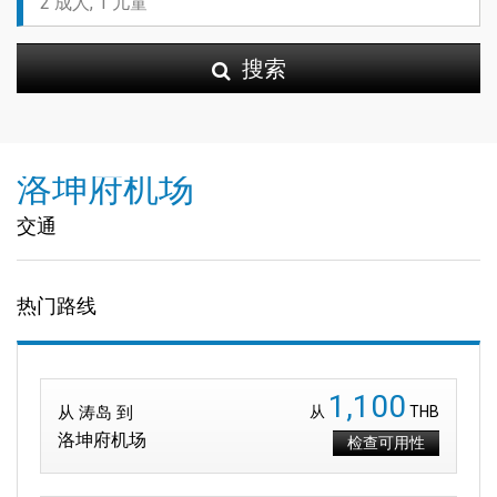
搜索
洛坤府机场
交通
热门路线
1,100
从 涛岛 到
从
THB
洛坤府机场
检查可用性