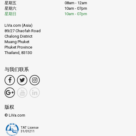
星期五
08am - 12am
星期六
10am - 07pm
星期日
10am - 07pm
LiVa.com (Asia)
89/27 Chaofah Road
Chalong District
Muang Phuket
Phuket Province
Thailand, 83130
与我们联系
版权
© LiVa.com
TAT License
31/01211