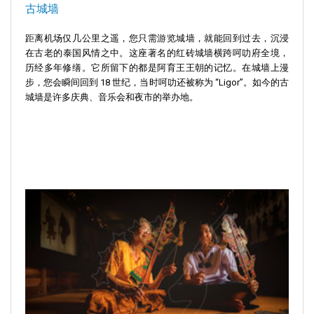
古城墙
距离机场仅几公里之遥，您只需游览城墙，就能回到过去，沉浸
在古老的泰国风情之中。这座著名的红砖城墙横跨呵叻府全境，
历经多年修缮。它所留下的都是阿育王王朝的记忆。在城墙上漫
步，您会瞬间回到 18 世纪，当时呵叻还被称为 “Ligor”。如今的古
城墙是许多庆典、音乐会和夜市的举办地。