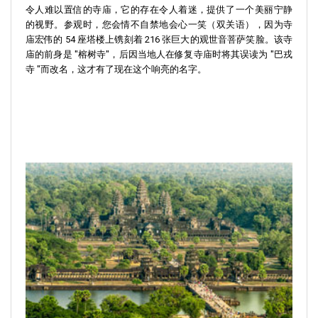
令人难以置信的寺庙，它的存在令人着迷，提供了一个美丽宁静
的视野。参观时，您会情不自禁地会心一笑（双关语），因为寺
庙宏伟的 54 座塔楼上镌刻着 216 张巨大的观世音菩萨笑脸。该寺
庙的前身是 "榕树寺"，后因当地人在修复寺庙时将其误读为 "巴戎
寺 "而改名，这才有了现在这个响亮的名字。