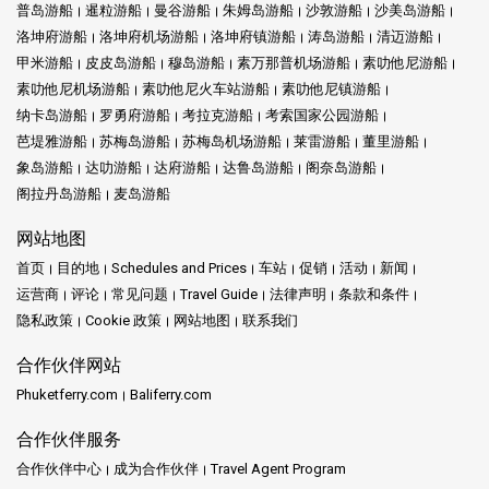
普岛游船
暹粒游船
曼谷游船
朱姆岛游船
沙敦游船
沙美岛游船
洛坤府游船
洛坤府机场游船
洛坤府镇游船
涛岛游船
清迈游船
甲米游船
皮皮岛游船
穆岛游船
素万那普机场游船
素叻他尼游船
素叻他尼机场游船
素叻他尼火车站游船
素叻他尼镇游船
纳卡岛游船
罗勇府游船
考拉克游船
考索国家公园游船
芭堤雅游船
苏梅岛游船
苏梅岛机场游船
莱雷游船
董里游船
象岛游船
达叻游船
达府游船
达鲁岛游船
阁奈岛游船
阁拉丹岛游船
麦岛游船
网站地图
首页
目的地
Schedules and Prices
车站
促销
活动
新闻
运营商
评论
常见问题
Travel Guide
法律声明
条款和条件
隐私政策
Cookie 政策
网站地图
联系我们
合作伙伴网站
Phuketferry.com
Baliferry.com
合作伙伴服务
合作伙伴中心
成为合作伙伴
Travel Agent Program