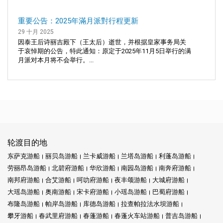
重要公告：2025年滿月派對行程更新
29 十月 2025
因泰王后诗丽吉殿下（王太后）逝世，并根据皇家事务局关
于哀悼期的公告，特此通知：原定于2025年11月5日举行的满
月派对本月将不会举行。...
轮渡目的地
东萨克游船
丽贝岛游船
兰卡威游船
兰塔岛游船
利蓬岛游船
劳丽昂岛游船
北碧府游船
华欣游船
南园岛游船
南奔府游船
南邦府游船
合艾游船
呵叻府游船
夜丰颂游船
大城府游船
大瑶岛游船
奥南游船
宋卡府游船
小瑶岛游船
巴蜀府游船
布隆岛游船
帕岸岛游船
库德岛游船
拉查帕拉法水坝游船
攀牙游船
春武里府游船
春蓬游船
春蓬火车站游船
普吉岛游船