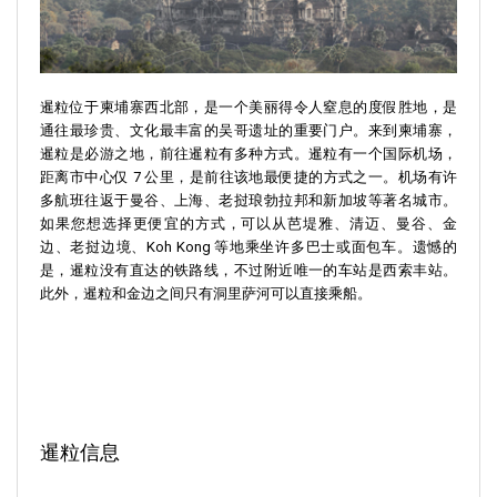
暹粒位于柬埔寨西北部，是一个美丽得令人窒息的度假胜地，是
通往最珍贵、文化最丰富的吴哥遗址的重要门户。来到柬埔寨，
暹粒是必游之地，前往暹粒有多种方式。暹粒有一个国际机场，
距离市中心仅 7 公里，是前往该地最便捷的方式之一。机场有许
多航班往返于曼谷、上海、老挝琅勃拉邦和新加坡等著名城市。
如果您想选择更便宜的方式，可以从芭堤雅、清迈、曼谷、金
边、老挝边境、Koh Kong 等地乘坐许多巴士或面包车。遗憾的
是，暹粒没有直达的铁路线，不过附近唯一的车站是西索丰站。
此外，暹粒和金边之间只有洞里萨河可以直接乘船。
暹粒信息